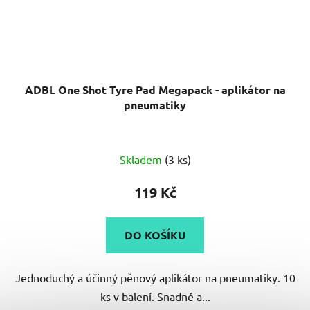
ADBL One Shot Tyre Pad Megapack - aplikátor na
pneumatiky
Průměrné
Skladem
(3 ks)
hodnocení
produktu
119 Kč
je
5,0
DO KOŠÍKU
z
5
Jednoduchý a účinný pěnový aplikátor na pneumatiky. 10
hvězdiček.
ks v balení. Snadné a...