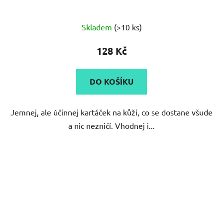
Průměrné
Skladem
(>10 ks)
hodnocení
produktu
128 Kč
je
3,3
DO KOŠÍKU
z
5
Jemnej, ale účinnej kartáček na kůži, co se dostane všude
hvězdiček.
a nic nezničí. Vhodnej i...