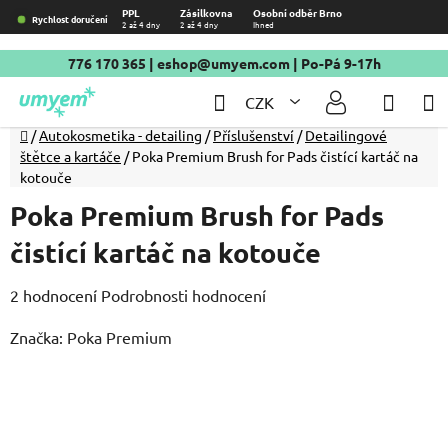
Přejít
PPL
Zásilkovna
Osobní odběr Brno
Rychlost doručení
2 až 4 dny
2 až 4 dny
Ihned
na
obsah
776 170 365
|
eshop@umyem.com
| Po-Pá 9-17h
Hledat
NÁKU
CZK
KOŠÍ
Domů
/
Autokosmetika - detailing
/
Příslušenství
/
Detailingové
štětce a kartáče
/
Poka Premium Brush for Pads čistící kartáč na
kotouče
Poka Premium Brush for Pads
čistící kartáč na kotouče
Průměrné
2 hodnocení
Podrobnosti hodnocení
hodnocení
Značka:
Poka Premium
produktu
je
5,0
z