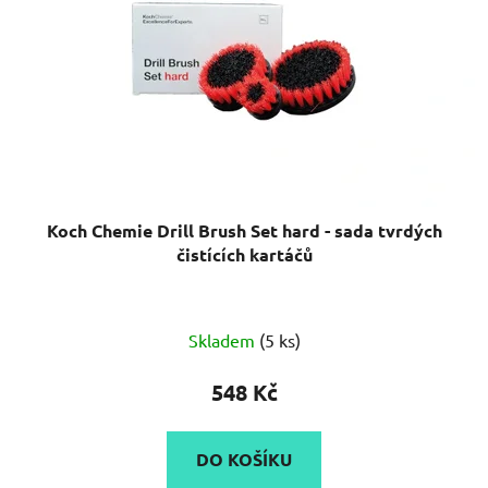
Koch Chemie Drill Brush Set hard - sada tvrdých
čistících kartáčů
Průměrné
Skladem
(5 ks)
hodnocení
produktu
548 Kč
je
5,0
DO KOŠÍKU
z