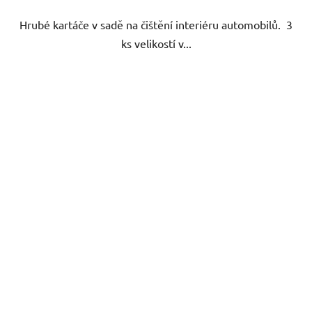
5
Hrubé kartáče v sadě na čištění interiéru automobilů. 3
hvězdiček.
ks velikostí v...