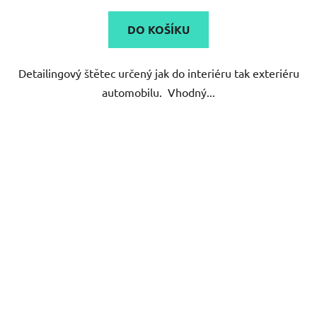
5,0
DO KOŠÍKU
z
5
Detailingový štětec určený jak do interiéru tak exteriéru
hvězdiček.
automobilu. Vhodný...