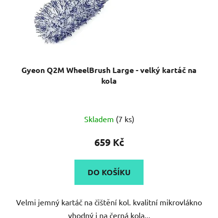
Gyeon Q2M WheelBrush Large - velký kartáč na
kola
Průměrné
Skladem
(7 ks)
hodnocení
produktu
659 Kč
je
5,0
DO KOŠÍKU
z
5
Velmi jemný kartáč na čištění kol. kvalitní mikrovlákno
hvězdiček.
vhodný i na černá kola...