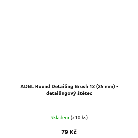
ADBL Round Detailing Brush 12 (25 mm) -
detailingový štětec
Průměrné
Skladem
(>10 ks)
hodnocení
produktu
79 Kč
je