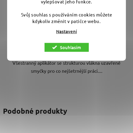
vylepšovat jeho funkce.
Skladem
(>10 ks)
Svůj souhlas s používáním cookies můžete
kdykoliv změnit v patičce webu.
99 Kč
Nastavení
DO KOŠÍKU
Souhlasím
Všestranný aplikátor se strukturou vlákna uzavřené
smyčky pro co nejšetrnější práci....
Podobné produkty