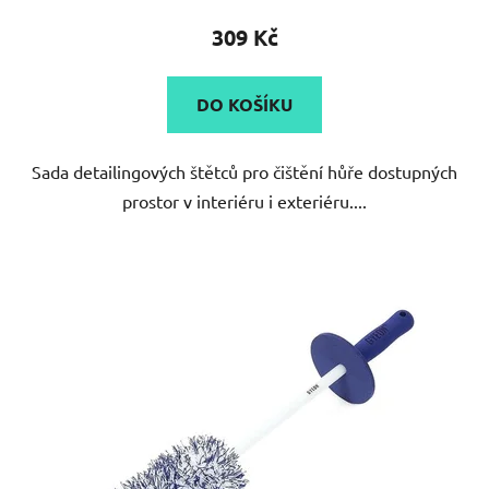
produktu
309 Kč
je
5,0
DO KOŠÍKU
z
5
Sada detailingových štětců pro čištění hůře dostupných
hvězdiček.
prostor v interiéru i exteriéru....