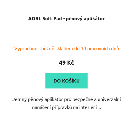
ADBL Soft Pad - pěnový aplikátor
Průměrné
Vyprodáno - běžně skladem do 10 pracovních dnů
hodnocení
produktu
49 Kč
je
5,0
DO KOŠÍKU
z
5
Jemný pěnový aplikátor pro bezpečné a univerzální
hvězdiček.
nanášení přípravků na interiér i...