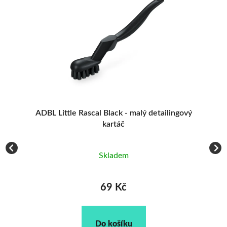
ADBL Little Rascal Black - malý detailingový
AD
e
kartáč
Skladem
69 Kč
Do košíku