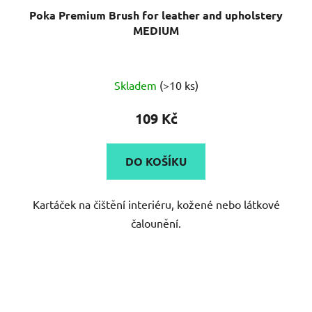
Poka Premium Brush for leather and upholstery
MEDIUM
Průměrné
Skladem
(>10 ks)
hodnocení
produktu
109 Kč
je
4,5
DO KOŠÍKU
z
5
Kartáček na čištění interiéru, kožené nebo látkové
hvězdiček.
čalounění.