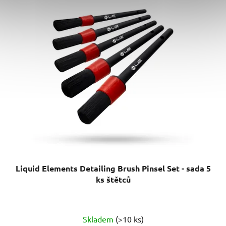
Liquid Elements Detailing Brush Pinsel Set - sada 5
ks štětců
Průměrné
Skladem
(>10 ks)
hodnocení