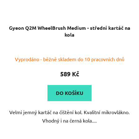
Gyeon Q2M WheelBrush Medium - střední kartáč na
kola
Průměrné
Vyprodáno - běžně skladem do 10 pracovních dnů
hodnocení
produktu
589 Kč
je
5,0
DO KOŠÍKU
z
5
Velmi jemný kartáč na čištění kol. Kvalitní mikrovlákno.
hvězdiček.
Vhodný i na černá kola....