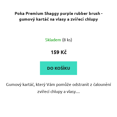
Poka Premium Shaggy purple rubber brush -
gumový kartáč na vlasy a zvířecí chlupy
Průměrné
Skladem
(8 ks)
hodnocení
produktu
159 Kč
je
5,0
DO KOŠÍKU
z
5
Gumový kartáč, který Vám pomůže odstranit z čalounění
hvězdiček.
zvířecí chlupy a vlasy....