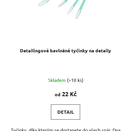
Detailingové bavlněné tyčinky na detaily
Skladem
(>10 ks)
22 Kč
od
DETAIL
Tyčinky, díky kterým se dostanete do všech spár. Dva