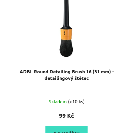
ADBL Round Detailing Brush 16 (31 mm) -
detailingový štětec
Průměrné
Skladem
(>10 ks)
hodnocení
produktu
99 Kč
je
5,0