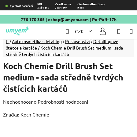
Přejít
PPL
Zásilkovna
Osobní odběr Brno
Rychlost doručení
2 až 4 dny
2 až 4 dny
Ihned
na
obsah
776 170 365
|
eshop@umyem.com
| Po-Pá 9-17h
Hledat
NÁKU
CZK
KOŠÍ
Domů
/
Autokosmetika - detailing
/
Příslušenství
/
Detailingové
štětce a kartáče
/
Koch Chemie Drill Brush Set medium - sada
středně tvrdých čistících kartáčů
Koch Chemie Drill Brush Set
medium - sada středně tvrdých
čistících kartáčů
Průměrné
Neohodnoceno
Podrobnosti hodnocení
hodnocení
Značka:
Koch Chemie
produktu
je
0,0