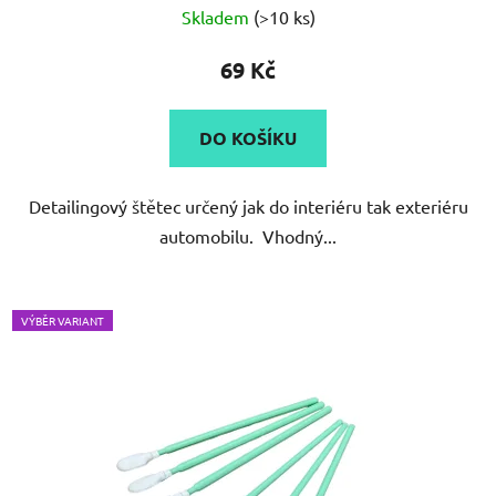
Skladem
(>10 ks)
hodnocení
produktu
69 Kč
je
4,5
DO KOŠÍKU
z
5
Detailingový štětec určený jak do interiéru tak exteriéru
hvězdiček.
automobilu. Vhodný...
VÝBĚR VARIANT