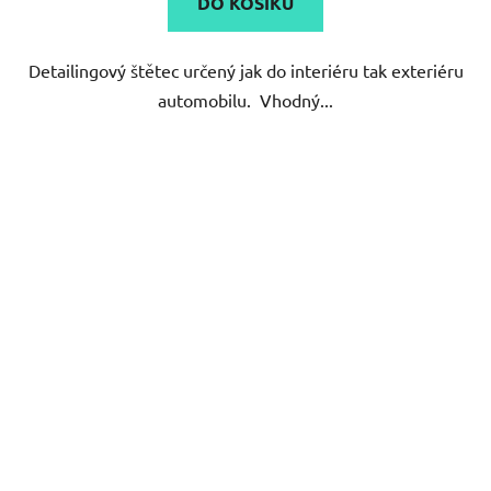
DO KOŠÍKU
z
5
Detailingový štětec určený jak do interiéru tak exteriéru
hvězdiček.
automobilu. Vhodný...