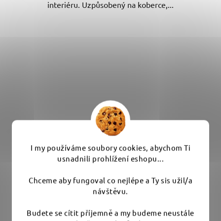
interiéru. Uzpůsobený na koberce,...
I my používáme soubory cookies, abychom Ti
usnadnili prohlížení eshopu...
Chceme aby fungoval co nejlépe a Ty sis užil/a
návštěvu.
ZviZZer Applicator Block - aplikační blok na
Budete se cítit příjemně a my budeme neustále
keramickou ochranu