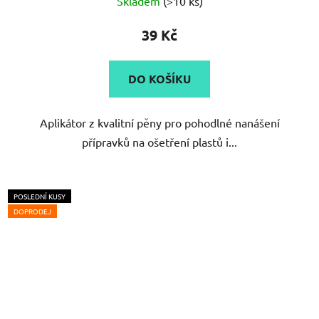
Skladem
(>10 ks)
hodnocení
produktu
39 Kč
je
5,0
DO KOŠÍKU
z
5
Aplikátor z kvalitní pěny pro pohodlné nanášení
hvězdiček.
přípravků na ošetření plastů i...
POSLEDNÍ KUSY
DOPRODEJ