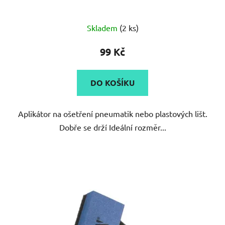
Průměrné
Skladem
(2 ks)
hodnocení
produktu
99 Kč
je
3,0
DO KOŠÍKU
z
5
Aplikátor na ošetření pneumatik nebo plastových lišt.
hvězdiček.
Dobře se drží Ideální rozměr...