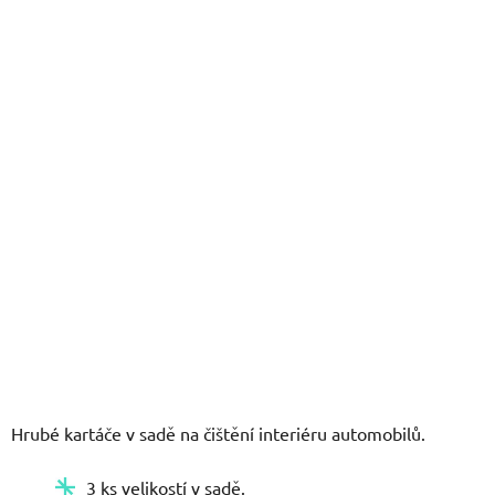
z
5
hvězdiček.
Hrubé kartáče v sadě na čištění interiéru automobilů.
3 ks velikostí v sadě.