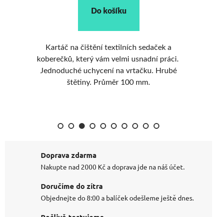
Do košíku
ní
Kartáč na čištění textilních sedaček a
Ad
koberečků, který vám velmi usnadní práci.
Lz
Jednoduché uchycení na vrtačku. Hrubé
štětiny. Průměr 100 mm.
Doprava zdarma
Nakupte nad 2000 Kč a doprava jde na náš účet.
Doručíme do zítra
Objednejte do 8:00 a balíček odešleme ještě dnes.