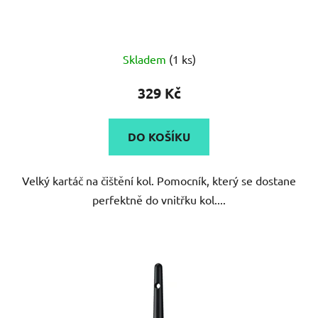
Průměrné
Skladem
(1 ks)
hodnocení
produktu
329 Kč
je
4,3
DO KOŠÍKU
z
5
Velký kartáč na čištění kol. Pomocník, který se dostane
hvězdiček.
perfektně do vnitřku kol....