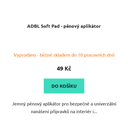
ADBL Soft Pad - pěnový aplikátor
Průměrné
Vyprodáno - běžně skladem do 10 pracovních dnů
hodnocení
produktu
49 Kč
je
5,0
DO KOŠÍKU
z
5
Jemný pěnový aplikátor pro bezpečné a univerzální
hvězdiček.
nanášení přípravků na interiér i...