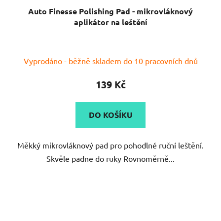
Auto Finesse Polishing Pad - mikrovláknový
aplikátor na leštění
Průměrné
Vyprodáno - běžně skladem do 10 pracovních dnů
hodnocení
produktu
139 Kč
je
5,0
DO KOŠÍKU
z
5
Měkký mikrovláknový pad pro pohodlné ruční leštění.
hvězdiček.
Skvěle padne do ruky Rovnoměrně...