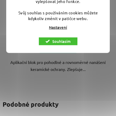
vylepšovat jeho funkce.
Svůj souhlas s používáním cookies můžete
Skladem
(>10 ks)
kdykoliv změnit v patičce webu.
Nastavení
75 Kč
Souhlasím
DO KOŠÍKU
Aplikační blok pro pohodlné a rovnoměrné nanášení
keramické ochrany. Zlepšuje...
Podobné produkty