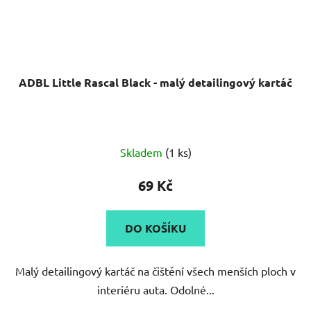
ADBL Little Rascal Black - malý detailingový kartáč
Průměrné
Skladem
(1 ks)
hodnocení
produktu
69 Kč
je
5,0
DO KOŠÍKU
z
5
Malý detailingový kartáč na čištění všech menších ploch v
hvězdiček.
interiéru auta. Odolné...