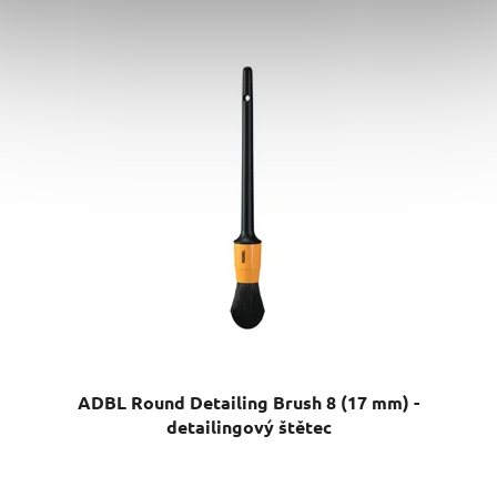
ADBL Round Detailing Brush 8 (17 mm) -
detailingový štětec
Průměrné