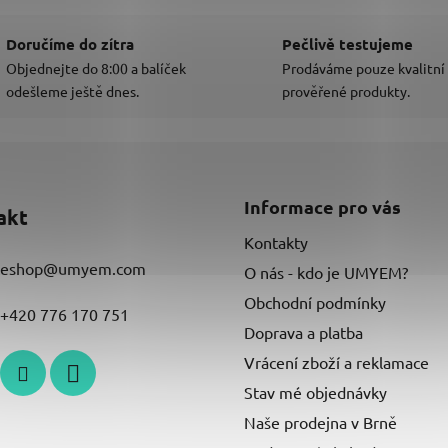
Doručíme do zítra
Pečlivě testujeme
Objednejte do 8:00 a balíček
Prodáváme pouze kvalitní
odešleme ještě dnes.
prověřené produkty.
Informace pro vás
akt
Kontakty
eshop
@
umyem.com
O nás - kdo je UMYEM?
Obchodní podmínky
+420 776 170 751
Doprava a platba
Vrácení zboží a reklamace
Stav mé objednávky
Naše prodejna v Brně