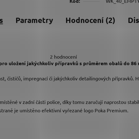
Kód:
WK_40_EMPT
s
Parametry
Hodnocení (2)
Di
2 hodnocení
pro uložení jakýchkoliv přípravků s průměrem obalů do 86
ast, čističů, impregnací či jakýchkoliv detailingových přípravků
ístěné v zadní části police, díky tomu zaručují naprostou stabil
ní straně je umístěno efektivní vyřezané logo Poka Premium.