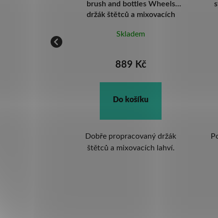
niverzální
brush and bottles Wheels
s
ová police
držák štětců a mixovacích
lahví pro čištění kol
ě skladem za 3 až
Skladem
ýdny
889 Kč
 Kč
Do košíku
ošíku
Dobře propracovaný držák
Po
ignová police k
štětců a mixovacích lahví.
mm
inku a práškové
jnáročnějších
ínek.