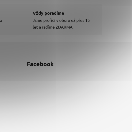
Vždy poradíme
 a
Jsme profíci v oboru už přes 15
let a radíme ZDARMA.
Facebook