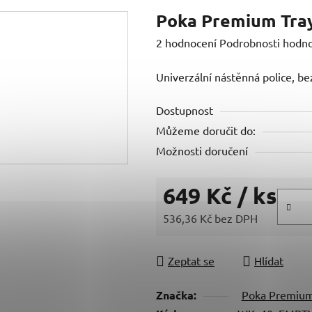
Poka Premium Tray
Průměrné
2 hodnocení
Podrobnosti hodn
hodnocení
Univerzální nástěnná police, be
produktu
je
Dostupnost
5,0
Můžeme doručit do:
z
Možnosti doručení
5
hvězdiček.
649 Kč
/ ks
536,36 Kč bez DPH
Měrná cena:
Zeptat se
Hlídat
Značka:
Poka Premiu