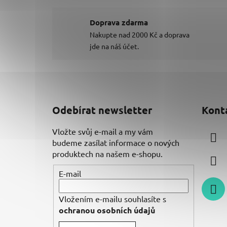
Doprava zdarma
Nakupte nad 2000 Kč a doprava
jde na náš účet.
Z
á
Odebírat newsletter
Kont
p
a
Vložte svůj e-mail a my vám
t
budeme zasílat informace o nových
í
produktech na našem e-shopu.
E-mail
Vložením e-mailu souhlasíte s
ochranou osobních údajů