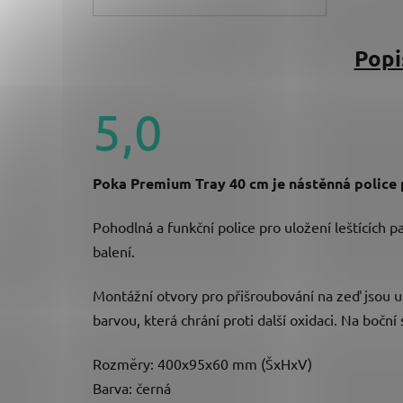
Popi
5,0
Průměrné
hodnocení
Poka Premium Tray 40 cm je nástěnná police 
produktu
je
5,0
Pohodlná a funkční police pro uložení leštících p
z
5
balení.
hvězdiček.
Montážní otvory pro přišroubování na zeď jsou um
barvou, která chrání proti další oxidaci. Na boč
Rozměry: 400x95x60 mm (ŠxHxV)
Barva: černá