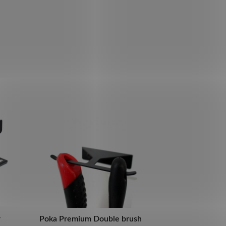
r
Poka Premium Double brush
Poka Premium