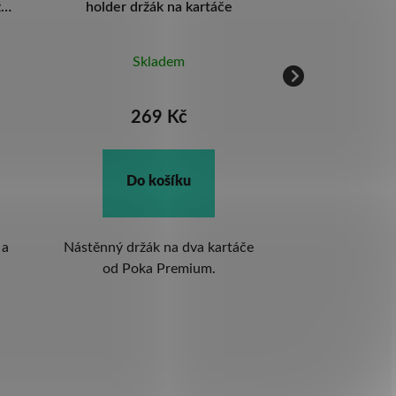
žák
holder držák na kartáče
40 cm Body d
příslušenstv
exte
Skladem
Skl
269 Kč
48
Do košíku
Do k
 a
Nástěnný držák na dva kartáče
Pořádek dě
od Poka Premium.
přehlednost i 