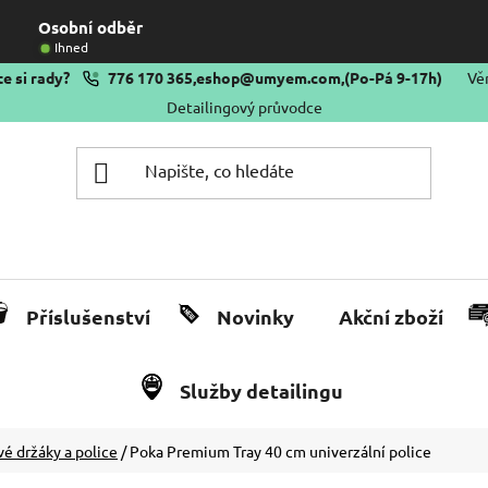
Osobní odběr
Ihned
e si rady?
776 170 365
,
eshop@umyem.com
,
(Po-Pá 9-17h)
Vě
Detailingový průvodce
Příslušenství
Novinky
Akční zboží
Služby detailingu
é držáky a police
/
Poka Premium Tray 40 cm univerzální police