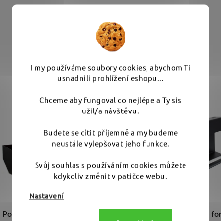
Mohlo by Vás zajímat
I my používáme soubory cookies, abychom Ti
usnadnili prohlížení eshopu...
Chceme aby fungoval co nejlépe a Ty sis
užil/a návštěvu.
Budete se cítit příjemně a my budeme
neustále vylepšovat jeho funkce.
Svůj souhlas s používáním cookies můžete
kdykoliv změnit v patičce webu.
Nastavení
Poka Premium Shelf for
Poka Premium Holder fo