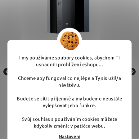
es
Poka Premium A 3 neat gloves box holder -
I my používáme soubory cookies, abychom Ti
trojitý držák na rukavice
usnadnili prohlížení eshopu...
Skladem
Chceme aby fungoval co nejlépe a Ty sis užil/a
návštěvu.
1 449 Kč
Budete se cítit příjemně a my budeme neustále
vylepšovat jeho funkce.
Svůj souhlas s používáním cookies můžete
Do košíku
kdykoliv změnit v patičce webu.
Nastavení