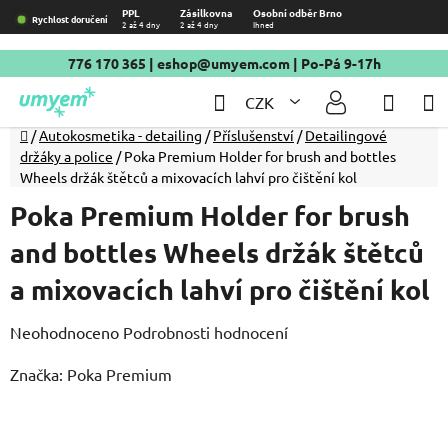
Přejít
PPL
Zásilkovna
Osobní odběr Brno
Rychlost doručení
2 až 4 dny
2 až 4 dny
Ihned
na
obsah
776 170 365
|
eshop@umyem.com
| Po-Pá 9-17h
Hledat
NÁKU
CZK
KOŠÍ
Domů
/
Autokosmetika - detailing
/
Příslušenství
/
Detailingové
držáky a police
/
Poka Premium Holder for brush and bottles
Wheels držák štětců a mixovacích lahví pro čištění kol
Poka Premium Holder for brush
and bottles Wheels držák štětců
a mixovacích lahví pro čištění kol
Průměrné
Neohodnoceno
Podrobnosti hodnocení
hodnocení
Značka:
Poka Premium
produktu
je
0,0