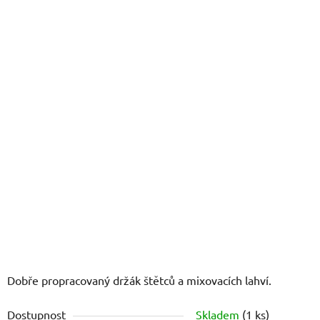
z
5
hvězdiček.
Dobře propracovaný držák štětců a mixovacích lahví.
Dostupnost
Skladem
(1 ks)