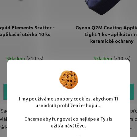
iquid Elements Scatter -
Gyeon Q2M Coating Appli
aplikační utěrka 10 ks
Light 1 ks - aplikátor 
keramické ochrany
Skladem
(>10 ks)
Skladem
(>10 ks)
159 Kč
119 Kč
DO KOŠÍKU
DO KOŠÍKU
I my používáme soubory cookies, abychom Ti
usnadnili prohlížení eshopu...
Sada 10 kusů jemných
Oboustranný aplikátor pro př
vláknových utěrek na aplikaci
bezpečnou aplikaci kerami
Chceme aby fungoval co nejlépe a Ty sis
užil/a návštěvu.
ických ochran. Rozměr 8 x...
ochran na všechny...