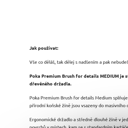
Jak používat:
Vše co děláš, tak dělej s nadšením a pak nebudeš
Poka Premium Brush for details MEDIUM je sta
dřevěného držadla.
Poka Premium Brush for details Medium splňuje s
přírodní koňské žíně jsou vsazeny do masivníh
Ergonomické držadlo a středně dlouhé žíně v jedné
povrchů v místech, kam se s standardním kartá