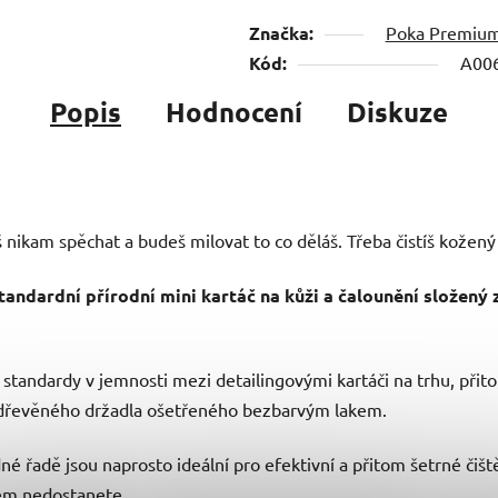
Značka:
Poka Premiu
Kód:
A00
Popis
Hodnocení
Diskuze
 nikam spěchat a budeš milovat to co děláš. Třeba čistíš kožený 
ndardní přírodní mini kartáč na kůži a čalounění složený 
tandardy v jemnosti mezi detailingovými kartáči na trhu, přit
o dřevěného držadla ošetřeného bezbarvým lakem.
 řadě jsou naprosto ideální pro efektivní a přitom šetrné čištěn
čem nedostanete.