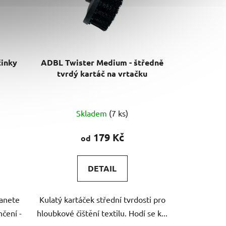
činky
ADBL Twister Medium - štředně
tvrdý kartáč na vrtačku
Průměrné
Skladem
(7 ks)
hodnocení
produktu
179 Kč
od
je
5,0
DETAIL
z
5
tanete
Kulatý kartáček střední tvrdosti pro
hvězdiček.
nčení -
hloubkové čištění textilu. Hodí se k...