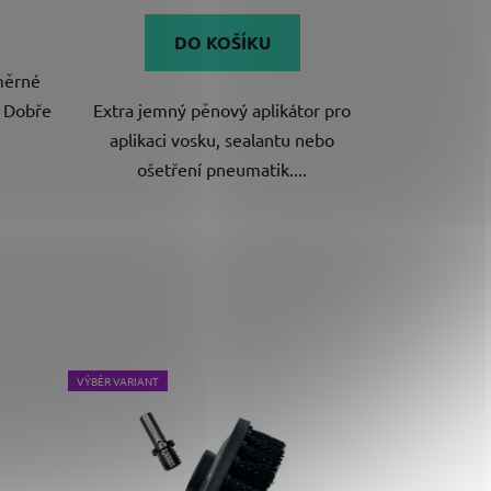
DO KOŠÍKU
měrné
. Dobře
Extra jemný pěnový aplikátor pro
aplikaci vosku, sealantu nebo
ošetření pneumatik....
VÝBĚR VARIANT