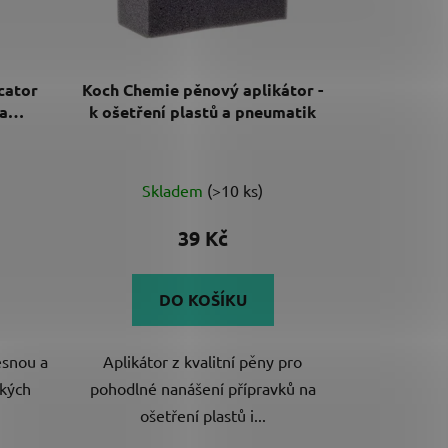
cator
Koch Chemie pěnový aplikátor -
na
k ošetření plastů a pneumatik
Průměrné
Skladem
(>10 ks)
hodnocení
produktu
39 Kč
je
5,0
DO KOŠÍKU
z
5
esnou a
Aplikátor z kvalitní pěny pro
hvězdiček.
ckých
pohodlné nanášení přípravků na
ošetření plastů i...