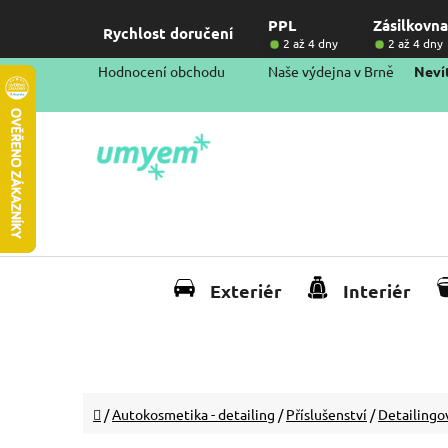
Přejít
PPL
Zásilkovna
na
Rychlost doručení
2 až 4 dny
2 až 4 dny
obsah
Hodnocení obchodu
Naše výdejna v Brně
Nevít
Exteriér
Interiér
Domů
/
Autokosmetika - detailing
/
Příslušenství
/
Detailingo