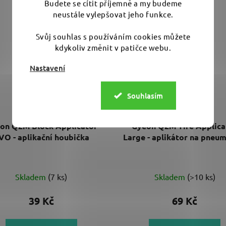
Budete se cítit příjemně a my budeme
neustále vylepšovat jeho funkce.
Svůj souhlas s používáním cookies můžete
kdykoliv změnit v patičce webu.
Nastavení
Souhlasím
on Q2M Block Applicator
Gyeon Q2M Tire Applica
VO - aplikační houbička
Large - aplikátor na pneu
Průměrné
Skladem
(7 ks)
Skladem
(>10 ks)
hodnocení
produktu
39 Kč
69 Kč
je
5,0