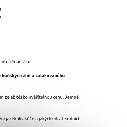
m
6
interiér auťáku.
z koňských žíní a zalakovaného
om za až těžko uvěřitelnou cenu. Jemné
í jakékoliv kůže a jakýchkoliv textilních