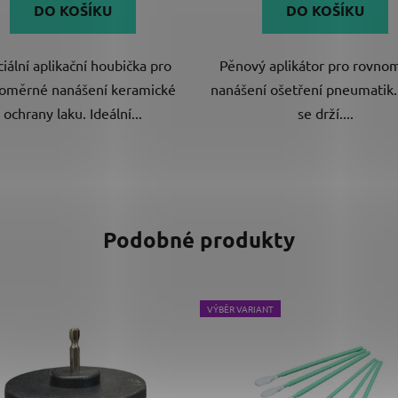
DO KOŠÍKU
DO KOŠÍKU
z
5
iální aplikační houbička pro
Pěnový aplikátor pro rovno
hvězdiček.
oměrné nanášení keramické
nanášení ošetření pneumatik
ochrany laku. Ideální...
se drží....
Podobné produkty
VÝBĚR VARIANT