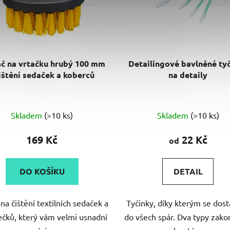
č na vrtačku hrubý 100 mm
Detailingové bavlněné ty
čištění sedaček a koberců
na detaily
Skladem
(>10 ks)
Skladem
(>10 ks)
169 Kč
22 Kč
od
DO KOŠÍKU
DETAIL
na čištění textilních sedaček a
Tyčinky, díky kterým se dos
čků, který vám velmi usnadní
do všech spár. Dva typy zako