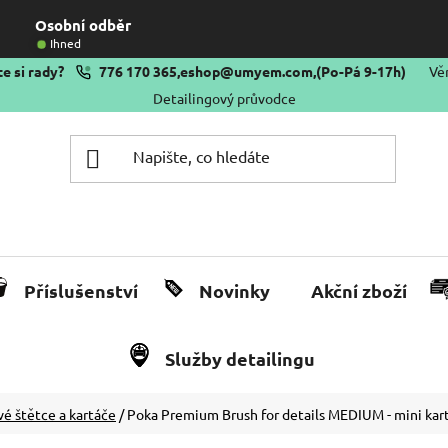
Osobní odběr
Ihned
e si rady?
776 170 365
,
eshop@umyem.com
,
(Po-Pá 9-17h)
Vě
Detailingový průvodce
Příslušenství
Novinky
Akční zboží
Služby detailingu
vé štětce a kartáče
/
Poka Premium Brush for details MEDIUM - mini kar