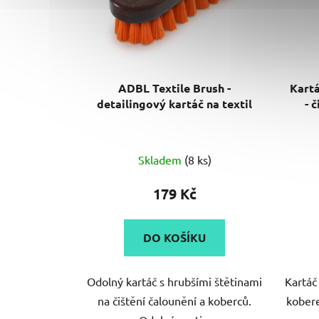
ADBL Textile Brush -
Kartá
detailingový kartáč na textil
- 
Skladem
(8 ks)
179 Kč
DO KOŠÍKU
Odolný kartáč s hrubšími štětinami
Kartáč 
na čištění čalounění a koberců.
kobere