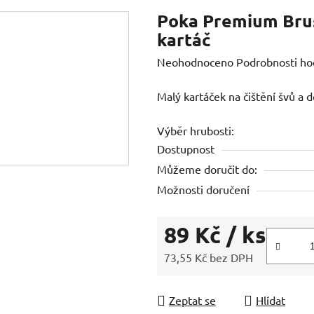
Poka Premium Brus
kartáč
Průměrné
Neohodnoceno
Podrobnosti ho
hodnocení
Malý kartáček na čištění švů a d
produktu
je
Výběr hrubosti:
0,0
Dostupnost
z
Můžeme doručit do:
5
Možnosti doručení
hvězdiček.
89 Kč
/ ks
73,55 Kč bez DPH
Měrná cena:
Zeptat se
Hlídat