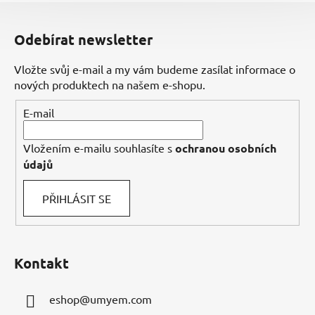
Z
á
Odebírat newsletter
p
a
Vložte svůj e-mail a my vám budeme zasílat informace o
t
nových produktech na našem e-shopu.
í
E-mail
Vložením e-mailu souhlasíte s
ochranou osobních
údajů
PŘIHLÁSIT SE
Kontakt
eshop
@
umyem.com