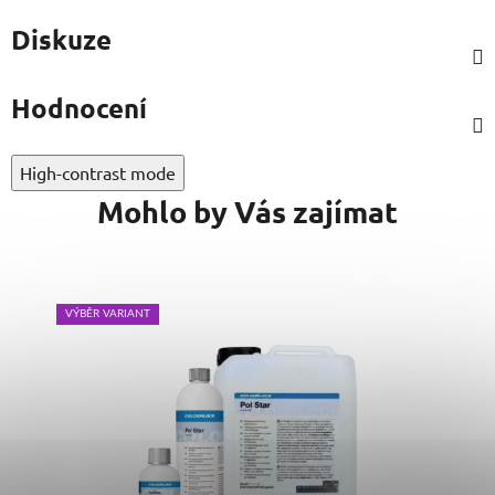
Diskuze
Hodnocení
High-contrast mode
Mohlo by Vás zajímat
VÝBĚR VARIANT
VÝB