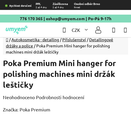
Přejít
PPL
Zásilkovna
Osobní odběr Brno
Rychlost doručení
2 až 4 dny
2 až 4 dny
Ihned
na
obsah
776 170 365
|
eshop@umyem.com
| Po-Pá 9-17h
Hledat
NÁKU
CZK
KOŠÍ
Domů
/
Autokosmetika - detailing
/
Příslušenství
/
Detailingové
držáky a police
/
Poka Premium Mini hanger for polishing
machines mini držák leštičky
Poka Premium Mini hanger for
polishing machines mini držák
leštičky
Průměrné
Neohodnoceno
Podrobnosti hodnocení
hodnocení
Značka:
Poka Premium
produktu
je
0,0