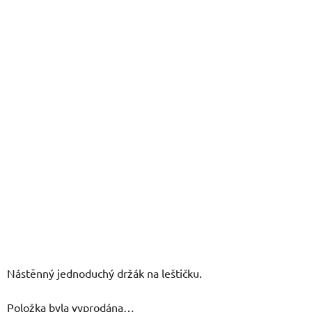
z
5
hvězdiček.
Nástěnný jednoduchý držák na leštičku.
Položka byla vyprodána…