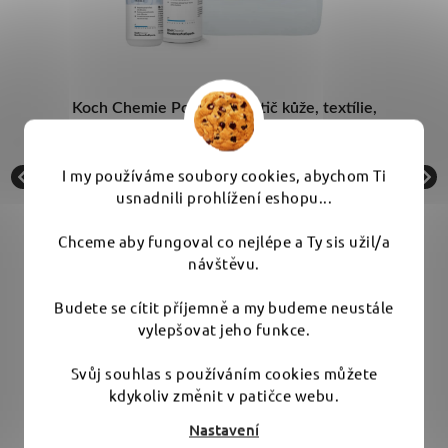
ič
Koch Chemie Pol Star - čistič kůže, textílie,
alcantary a plastů
I my používáme soubory cookies, abychom Ti
Skladem
usnadnili prohlížení eshopu...
Chceme aby fungoval co nejlépe a Ty sis užil/a
od 165 Kč
návštěvu.
Budete se cítit příjemně a my budeme neustále
DETAIL
vylepšovat jeho funkce.
Svůj souhlas s používáním cookies můžete
pH neutrální čistič s příměsí konzervační
kdykoliv změnit v patičce webu.
ní.
složky určený na všechny povrchy z textilu a
dla
kůže. Ideální na sedadla a výplně dveří. Čistí a
j
Nastavení