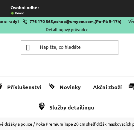
Osobní odběr
Ihned
e si rady?
776 170 365
,
eshop@umyem.com
,
(Po-Pá 9-17h)
Vě
Detailingový průvodce
Příslušenství
Novinky
Akční zboží
Služby detailingu
é držáky a police
/
Poka Premium Tape 20 cm shelf držák maskovacích 