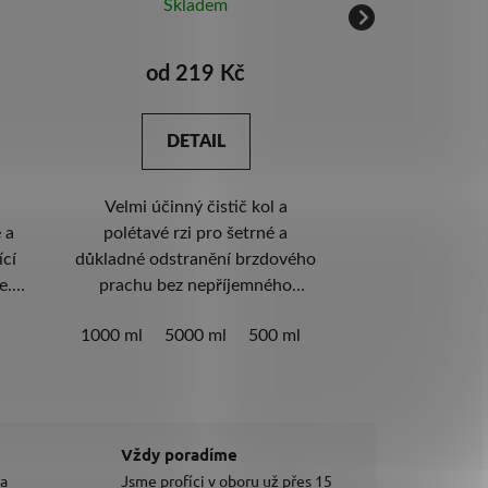
Skladem
Skl
od 219 Kč
od 3
DETAIL
DE
Velmi účinný čistič kol a
Jednoduchost
 a
polétavé rzi pro šetrné a
fantastické vý
důkladné odstranění brzdového
neznám efekt
e.
prachu bez nepříjemného
ošetření a
ří i
zápachu. Neobsahuje kyseliny.
Doporučuje
1000 ml
5000 ml
500 ml
500 ml
1000
vůně.
pH neutrální složení. Reaguje s
domácnosti.
železitými částicemi.
ochrana vozu n
několik měsíc
2024: nové bale
možn
Vždy poradíme
 a
Jsme profíci v oboru už přes 15