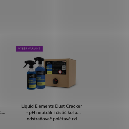
VÝBĚR VARIANT
VÝBĚR VARIANT
Liquid Elements Dust Cracker
Gyeon Q2M
č
- pH neutrální čistič kol a
křemičit
odstraňovač polétavé rzi