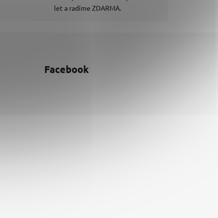
let a radíme ZDARMA.
Facebook