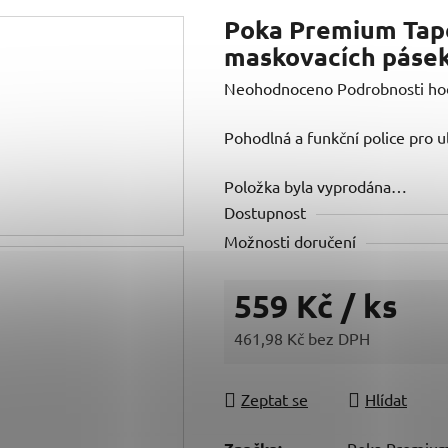
Poka Premium Tape
maskovacích páse
Průměrné
Neohodnoceno
Podrobnosti ho
hodnocení
Pohodlná a funkční police pro 
produktu
je
Položka byla vyprodána…
0,0
Dostupnost
z
Možnosti doručení
5
hvězdiček.
559 Kč
/ ks
461,98 Kč bez DPH
Měrná cena:
Zeptat se
Hlídat
Poka Premiu