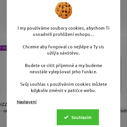
Mohlo by Vás zajímat
I my používáme soubory cookies, abychom Ti
usnadnili prohlížení eshopu...
Chceme aby fungoval co nejlépe a Ty sis
R VARIANT
VÝBĚR VARIANT
užil/a návštěvu.
Budete se cítit příjemně a my budeme
neustále vylepšovat jeho funkce.
Svůj souhlas s používáním cookies můžete
kdykoliv změnit v patičce webu.
Nastavení
viZZer Thermo Pad Medium
Koch Chemie Mzr
- oranžové jednokrokové
Mehrzweckreiniger - čisti
Souhlasím
leštící kotouče
textilu a plastů