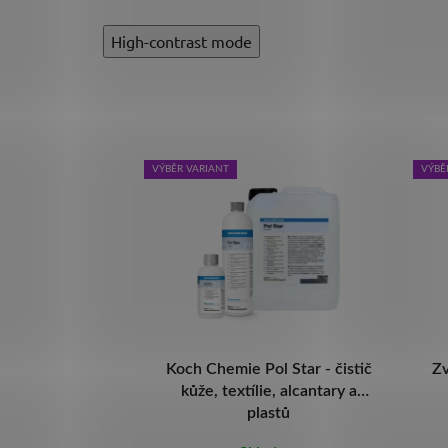
High-contrast mode
VÝBĚR VARIANT
VÝBĚ
Green Star -
Koch Chemie Pol Star - čistič
Z
ní čistič
kůže, textílie, alcantary a
plastů