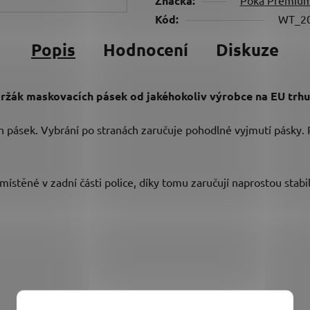
Značka:
Kód:
WT_2
Popis
Hodnocení
Diskuze
ržák maskovacích pásek od jakéhokoliv výrobce na EU trhu
h pásek. Vybrání po stranách zaručuje pohodlné vyjmutí pásky. 
ístěné v zadní části police, díky tomu zaručují naprostou stabil