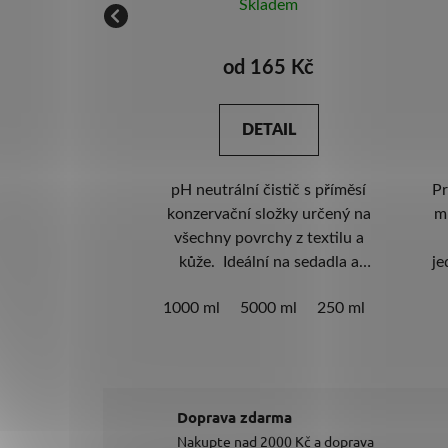
adem
Skladem
12 Kč
od 165 Kč
AIL
DETAIL
ovaný a účinný
pH neutrální čistič s příměsí
Pr
iér i exteriér se
konzervační složky určený na
m
m ředění. Skvělá
všechny povrchy z textilu a
. Neobsahuje
kůže. Ideální na sedadla a
je
 ani fosfáty.
výplně dveří. Čistí a impregnuje
pr
l
5000 ml
10 000 ml
1000 ml
5000 ml
250 ml
tič – pH 12,5.
v jednom kroku. Nezanechává
Vys
y výhodný.
mapy. Pol Star v novém obalu -
spojení odbornosti Koch Chemie
ž
a Colourlocku.
Doprava zdarma
Nakupte nad 2000 Kč a doprava