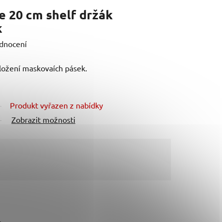
 20 cm shelf držák
k
dnocení
uložení maskovaích pásek.
Produkt vyřazen z nabídky
Zobrazit možnosti
m