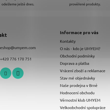
odešleme ještě dnes.
prověřené produkty.
Informace pro vás
akt
Kontakty
eshop
@
umyem.com
O nás - kdo je UMYEM?
Obchodní podmínky
+420 776 170 751
Doprava a platba
Vrácení zboží a reklamace
Stav mé objednávky
Naše prodejna v Brně
Hodnocení obchodu
Věrnostní klub UMYEM
Velkoobchodní spolupráce