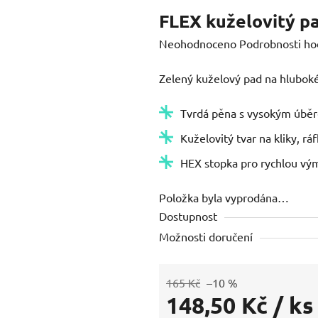
FLEX kuželovitý pa
Průměrné
Neohodnoceno
Podrobnosti ho
hodnocení
Zelený kuželový pad na hluboké
produktu
je
Tvrdá pěna s vysokým úbě
0,0
Kuželovitý tvar na kliky, ráf
z
5
HEX stopka pro rychlou vým
hvězdiček.
Položka byla vyprodána…
Dostupnost
Možnosti doručení
165 Kč
–10 %
148,50 Kč
/ ks