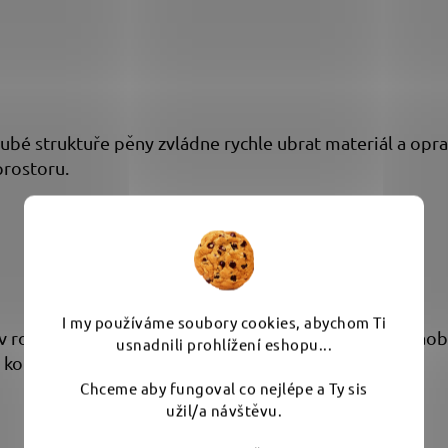
rubé struktuře pěny zvládne rychle ubrat materiál a oprav
rostoru.
I my používáme soubory cookies, abychom Ti
v rozích, kolem klik dveří nebo mezi paprsky ráfků. Zaob
usnadnili prohlížení eshopu...
a kontrolovaný efekt.
Chceme aby fungoval co nejlépe a Ty sis
užil/a návštěvu.