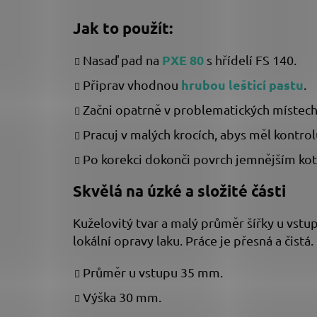
Jak to použít:
PXE 80
Nasaď pad na
s hřídelí FS 140.
hrubou lešticí pastu
Připrav vhodnou
.
Začni opatrně v problematických místech
Pracuj v malých krocích, abys měl kontrol
Po korekci dokonči povrch jemnějším ko
Skvělá na úzké a složité části
Kuželovitý tvar a malý průměr šířky u vstu
lokální opravy laku. Práce je přesná a čistá.
Průměr u vstupu 35 mm.
Výška 30 mm.