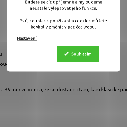
Budete se cítit příjemně a my budeme
neustále vylepšovat jeho funkce.
Svůj souhlas s používáním cookies můžete
kdykoliv změnit v patičce webu.
Nastavení
.
u.
Souhlasím
toučem.
pu 35 mm znamená, že se dostane i tam, kam klasické pad