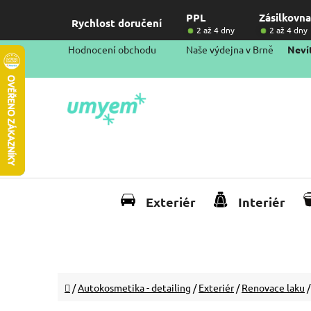
Přejít
PPL
Zásilkovna
na
Rychlost doručení
2 až 4 dny
2 až 4 dny
obsah
Hodnocení obchodu
Naše výdejna v Brně
Nevít
Exteriér
Interiér
Domů
/
Autokosmetika - detailing
/
Exteriér
/
Renovace laku
/