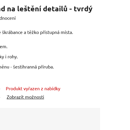
d na leštění detailů - tvrdý
dnocení
 škrábance a těžko přístupná místa.
rem.
ky i rohy.
ěnu - šestihranná příruba.
Produkt vyřazen z nabídky
Zobrazit možnosti