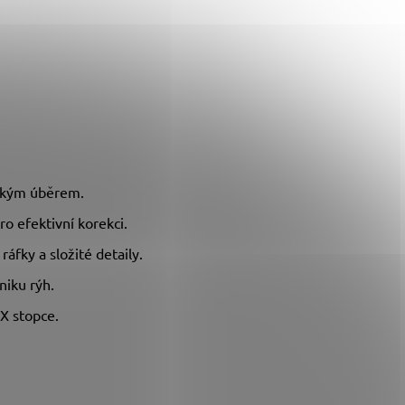
sokým úběrem.
ro efektivní korekci.
 ráfky a složité detaily.
niku rýh.
X stopce.