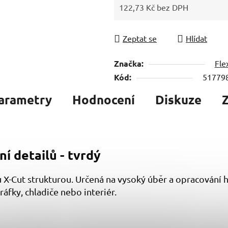
122,73 Kč bez DPH
Měrná cena:
Zeptat se
Hlídat
Značka:
Fle
Kód:
51779
arametry
Hodnocení
Diskuze
í detailů - tvrdý
 X-Cut strukturou. Určená na vysoký úběr a opracování 
áfky, chladiče nebo interiér.