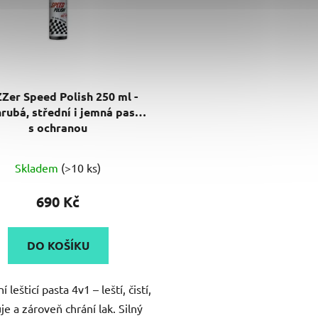
ZZer Speed Polish 250 ml -
hrubá, střední i jemná pasta
s ochranou
Skladem
(>10 ks)
690 Kč
DO KOŠÍKU
í lešticí pasta 4v1 – leští, čistí,
uje a zároveň chrání lak. Silný