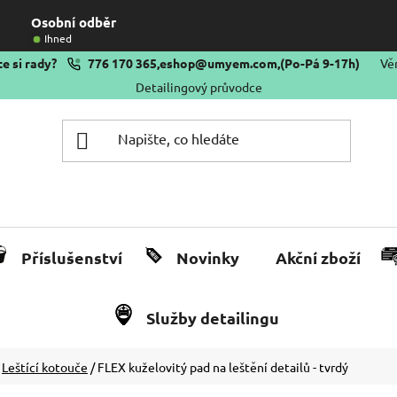
Osobní odběr
Ihned
e si rady?
776 170 365
,
eshop@umyem.com
,
(Po-Pá 9-17h)
Vě
Detailingový průvodce
Příslušenství
Novinky
Akční zboží
Služby detailingu
Leštící kotouče
/
FLEX kuželovitý pad na leštění detailů - tvrdý