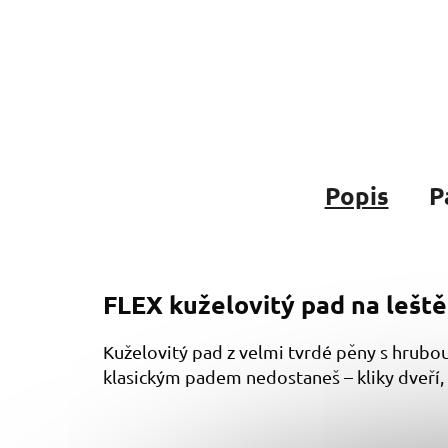
Popis
P
FLEX kuželovitý pad na leštěn
Kuželovitý pad z velmi tvrdé pěny s hrubou
klasickým padem nedostaneš – kliky dveří, r