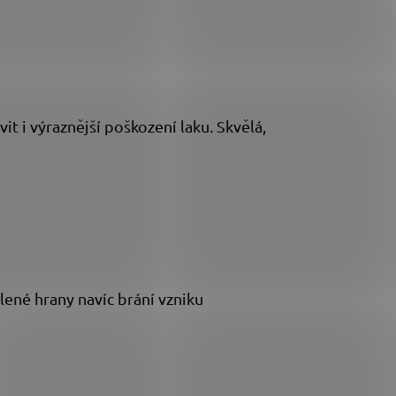
it i výraznější poškození laku. Skvělá,
lené hrany navíc brání vzniku