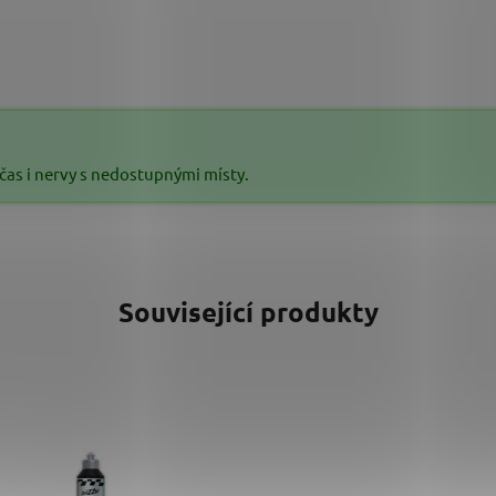
i čas i nervy s nedostupnými místy.
Související produkty