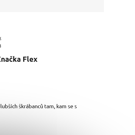
x
8
Značka
Flex
hlubších škrábanců tam, kam se s