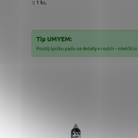
1 ks.
Tip UMYEM:
Použij špičku padu na detaily v rozích – ušetříš s