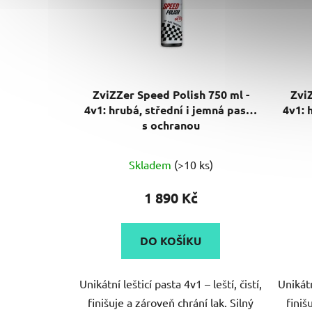
ZviZZer Speed Polish 750 ml -
Zvi
4v1: hrubá, střední i jemná pasta
4v1: 
s ochranou
Skladem
(>10 ks)
1 890 Kč
DO KOŠÍKU
Unikátní lešticí pasta 4v1 – leští, čistí,
Unikátn
finišuje a zároveň chrání lak. Silný
finiš