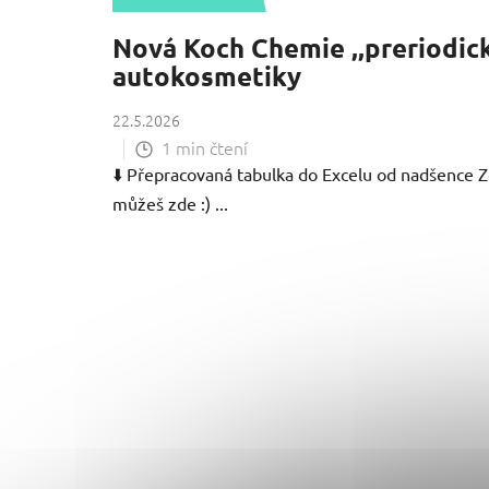
Nová Koch Chemie ‚‚preriodick
autokosmetiky
22.5.2026
1 min čtení
⬇️ Přepracovaná tabulka do Excelu od nadšence Zd
můžeš zde :) ...