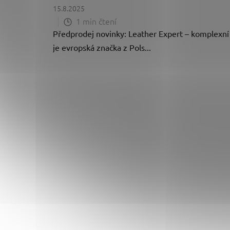
15.8.2025
1 min čtení
Předprodej novinky: Leather Expert – komplexní
je evropská značka z Pols...