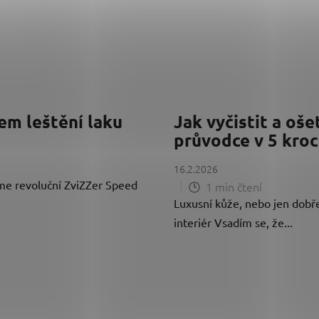
em leštění laku
Jak vyčistit a oše
průvodce v 5 kroc
16.2.2026
eme revoluční ZviZZer Speed
1 min čtení
Luxusní kůže, nebo jen dobře
interiér Vsadím se, že...