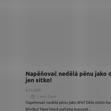
Napěňovač nedělá pěnu jako d
jen sítko!
4.11.2025
1 min čtení
Napěňovač nedělá pěnu jako dřív? Dělá místo hu
břečku? Není hned potřeba kupovat...