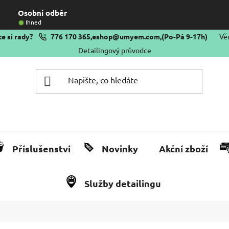
Osobní odběr
Ihned
e si rady?
776 170 365
,
eshop@umyem.com
,
(Po-Pá 9-17h)
Vě
Detailingový průvodce
Příslušenství
Novinky
Akční zboží
Služby detailingu