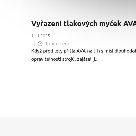
Vyřazení tlakových myček AVA
11.1.2025
1 min čtení
Když před lety přišla AVA na trh s misí dlouhodo
opravitelnosti strojů, zajásali j...
Z
á