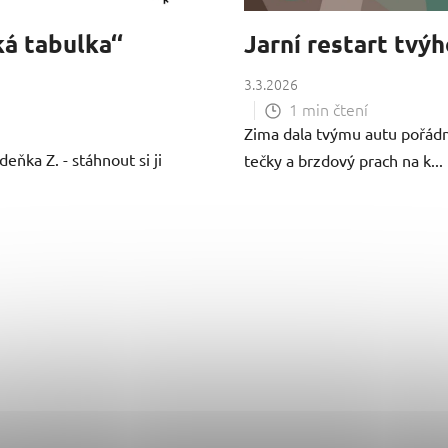
á tabulka‘‘
Jarní restart tvýh
3.3.2026
1 min čtení
Zima dala tvýmu autu pořádně
eňka Z. - stáhnout si ji
tečky a brzdový prach na k...