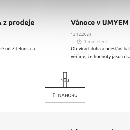
 z prodeje
Vánoce v UMYEM
12.12.2024
1 min čtení
bé udržitelnosti a
Otevírací doba a odeslání b
věříme, že hodnoty jako zdr..
S
1
t
3
r
O
á
NAHORU
v
n
k
l
o
á
v
d
á
a
n
c
í