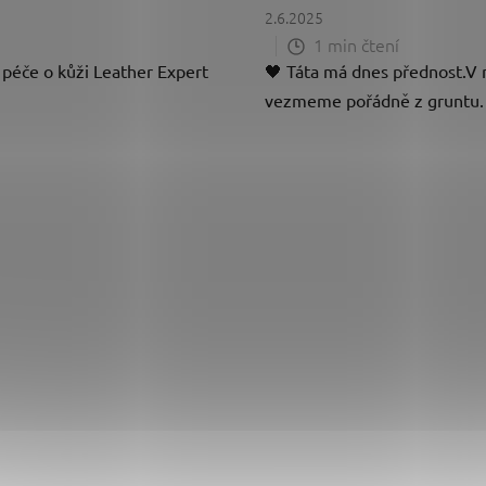
2.6.2025
1 min čtení
 péče o kůži Leather Expert
🖤 Táta má dnes přednost.V n
vezmeme pořádně z gruntu. 