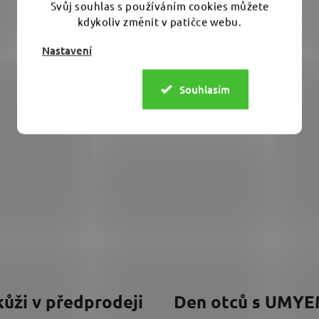
Svůj souhlas s používáním cookies můžete
kdykoliv změnit v patičce webu.
Nastavení
Souhlasím
kůži v předprodeji
Den otců s UMY