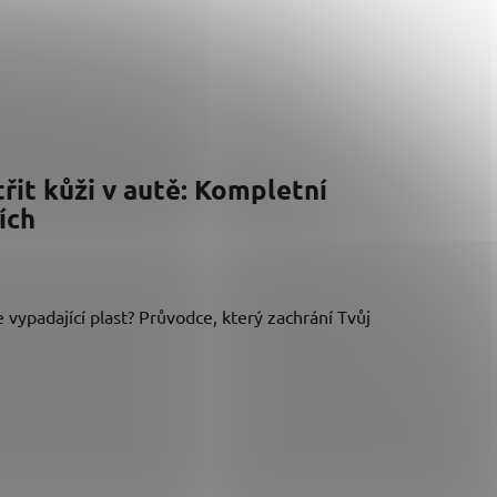
třit kůži v autě: Kompletní
ích
 vypadající plast? Průvodce, který zachrání Tvůj