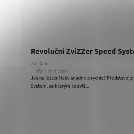
Revoluční ZviZZer Speed Syst
2.3.2026
1 min čtení
Jak na leštění laku snadno a rychle? Představuj
System, se kterým to zvlá...