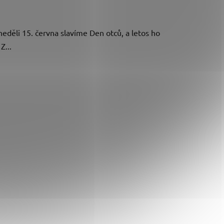
eděli 15. června slavíme Den otců, a letos ho
Z...