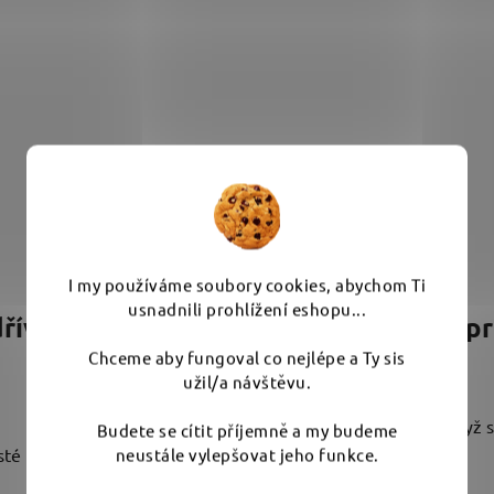
I my používáme soubory cookies, abychom Ti
usnadnili prohlížení eshopu...
řív? Možná je to
Objev Fictech - p
Chceme aby fungoval co nejlépe a Ty sis
30.10.2025
užil/a návštěvu.
1 min čtení
Bonjour, Fictech! 🇫🇷 Když s
Budete se cítit příjemně a my budeme
neustále vylepšovat jeho funkce.
sté pěny jen vodovou
française. Některé zn...