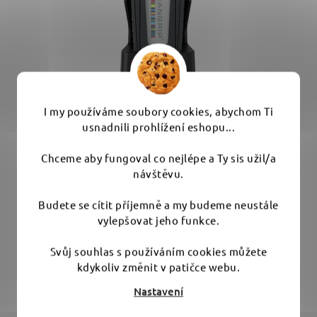
I my používáme soubory cookies, abychom Ti
Scangrip Sunmatch 4 - detailingová lampa
usnadnili prohlížení eshopu...
Chceme aby fungoval co nejlépe a Ty sis užil/a
návštěvu.
Průměrné
Skladem
(2 ks)
hodnocení
Budete se cítit příjemně a my budeme neustále
produktu
4 190 Kč
vylepšovat jeho funkce.
je
5,0
Svůj souhlas s používáním cookies můžete
DO KOŠÍKU
kdykoliv změnit v patičce webu.
z
5
Nastavení
Scangrip Sunmatch 4 je nejmodernějším světlem pro
hvězdiček.