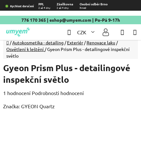
Přejít
PPL
Zásilkovna
Osobní odběr Brno
Rychlost doručení
2 až 4 dny
2 až 4 dny
Ihned
na
obsah
776 170 365
|
eshop@umyem.com
| Po-Pá 9-17h
Hledat
NÁKU
CZK
KOŠÍ
Domů
/
Autokosmetika - detailing
/
Exteriér
/
Renovace laku
/
Osvětlení k leštění
/
Gyeon Prism Plus - detailingové inspekční
světlo
Gyeon Prism Plus - detailingové
inspekční světlo
Průměrné
1 hodnocení
Podrobnosti hodnocení
hodnocení
Značka:
GYEON Quartz
produktu
je
5,0
z