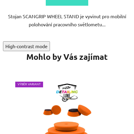
Stojan SCANGRIP WHEEL STAND je vyvinut pro mobilní
polohování pracovního světlometu...
High-contrast mode
Mohlo by Vás zajímat
VÝBĚR VARIANT
VÝB