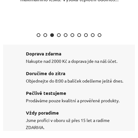
Nová struktura pěny pro delší životnost.
Nejprodávanější leštící kotouč. Perfektní
ovladatelnost a stabilita.
Doprava zdarma
Nakupte nad 2000 Kč a doprava jde na náš účet.
Doručíme do zítra
Objednejte do 8:00 a balíček odešleme ještě dnes.
Pečlivě testujeme
Prodáváme pouze kvalitní a prověřené produkty.
Vždy poradíme
Jsme profíci v oboru už přes 15 let a radíme
ZDARMA.