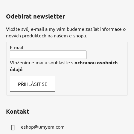
Z
á
Odebírat newsletter
p
a
Vložte svůj e-mail a my vám budeme zasílat informace o
t
nových produktech na našem e-shopu.
í
E-mail
Vložením e-mailu souhlasíte s
ochranou osobních
údajů
PŘIHLÁSIT SE
Kontakt
eshop
@
umyem.com