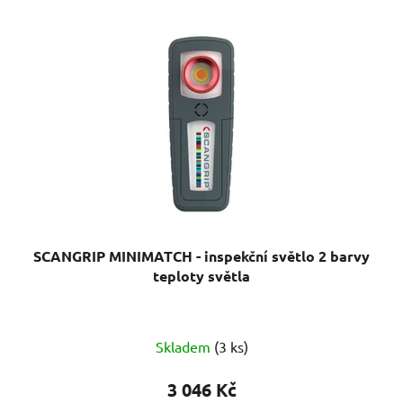
SCANGRIP MINIMATCH - inspekční světlo 2 barvy
teploty světla
Průměrné
Skladem
(3 ks)
hodnocení
produktu
3 046 Kč