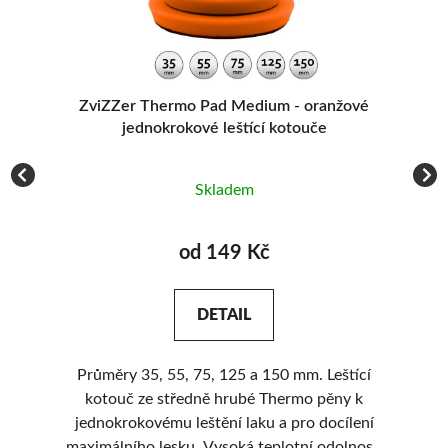
e,
ZviZZer Thermo Pad Medium - oranžové
jednokrokové leštící kotouče
Skladem
od 149 Kč
DETAIL
Průměry 35, 55, 75, 125 a 150 mm. Leštící
Ú
 a
kotouč ze středně hrubé Thermo pěny k
í a
jednokrokovému leštění laku a pro docílení
á
maximálního lesku. Vysoká teplotní odolnost.
sed