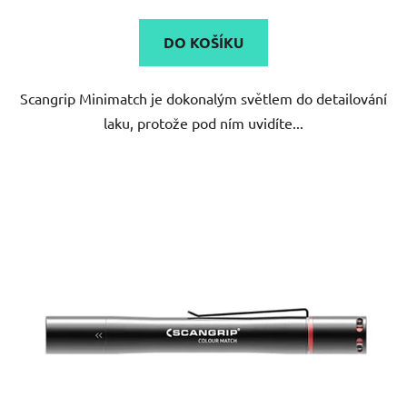
je
5,0
DO KOŠÍKU
z
5
Scangrip Minimatch je dokonalým světlem do detailování
hvězdiček.
laku, protože pod ním uvidíte...