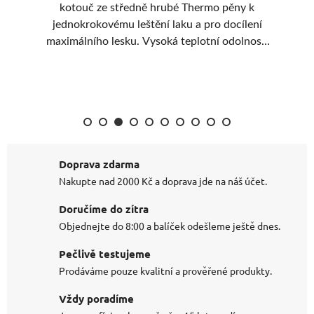
 a
kotouč ze středně hrubé Thermo pěny k
í a
jednokrokovému leštění laku a pro docílení
á
maximálního lesku. Vysoká teplotní odolnost.
sed
Nová struktura pěny pro delší životnost.
Nejprodávanější leštící kotouč. Perfektní
ovladatelnost a stabilita.
Doprava zdarma
Nakupte nad 2000 Kč a doprava jde na náš účet.
Doručíme do zítra
Objednejte do 8:00 a balíček odešleme ještě dnes.
Pečlivě testujeme
Prodáváme pouze kvalitní a prověřené produkty.
Vždy poradíme