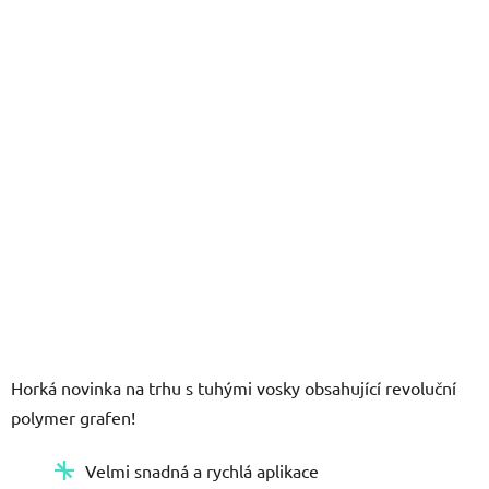
5
hvězdiček.
Horká novinka na trhu s tuhými vosky obsahující revoluční
polymer grafen!
Velmi snadná a rychlá aplikace