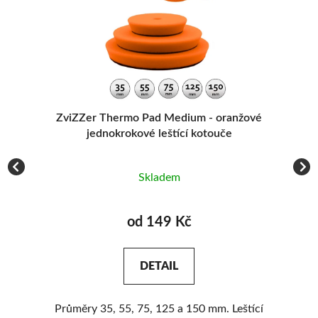
e,
ZviZZer Thermo Pad Medium - oranžové
jednokrokové leštící kotouče
Skladem
od 149 Kč
DETAIL
Průměry 35, 55, 75, 125 a 150 mm. Leštící
Ú