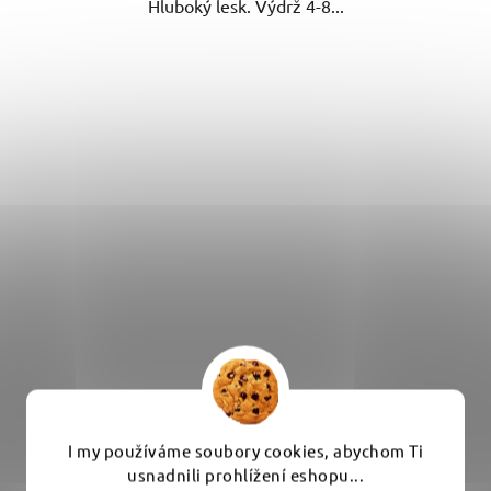
Hluboký lesk. Výdrž 4-8...
I my používáme soubory cookies, abychom Ti
Koch Chemie Hand Wax W0.01 175 ml - prémiový
usnadnili prohlížení eshopu...
tuhý vosk