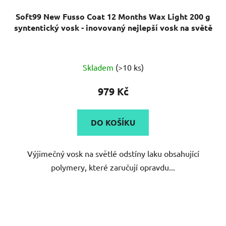
Soft99 New Fusso Coat 12 Months Wax Light 200 g
syntentický vosk - inovovaný nejlepší vosk na světě
Průměrné
Skladem
(>10 ks)
hodnocení
produktu
979 Kč
je
5,0
DO KOŠÍKU
z
5
Výjimečný vosk na světlé odstíny laku obsahující
hvězdiček.
polymery, které zaručují opravdu...