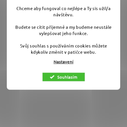
Chceme aby fungoval co nejlépe a Ty sis užil/a
návštěvu.
Skladem
(1 ks)
Budete se cítit příjemně a my budeme neustále
3 184 Kč
vylepšovat jeho funkce.
Svůj souhlas s používáním cookies můžete
DO KOŠÍKU
kdykoliv změnit v patičce webu.
Nastavení
Prémiový tuhý vosk pro ruční voskování. Obsahuje
vysoké množství vosku CARNAUBA...
Souhlasím