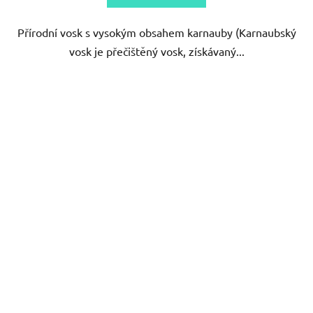
5
Přírodní vosk s vysokým obsahem karnauby (Karnaubský
hvězdiček.
vosk je přečištěný vosk, získávaný...