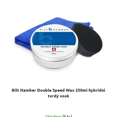
Bilt Hamber Double Speed Wax 250ml hybridní
tvrdý vosk
Průměrné
Skladem
(8 ks)