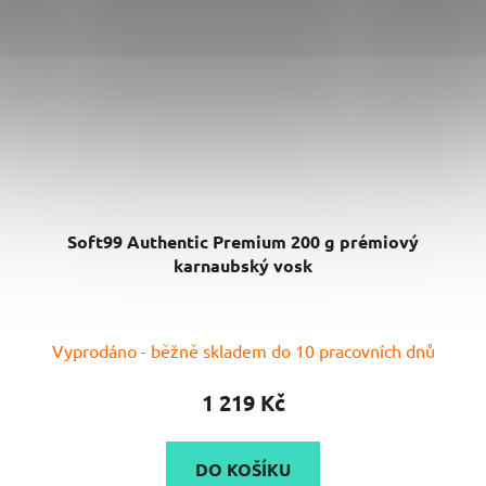
Soft99 Authentic Premium 200 g prémiový
karnaubský vosk
Průměrné
Vyprodáno - běžně skladem do 10 pracovních dnů
hodnocení
produktu
1 219 Kč
je
5,0
DO KOŠÍKU
z