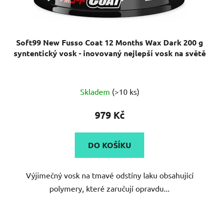
Soft99 New Fusso Coat 12 Months Wax Dark 200 g
syntentický vosk - inovovaný nejlepší vosk na světě
Průměrné
Skladem
(>10 ks)
hodnocení
produktu
979 Kč
je
5,0
DO KOŠÍKU
z
5
Výjimečný vosk na tmavé odstíny laku obsahující
hvězdiček.
polymery, které zaručují opravdu...