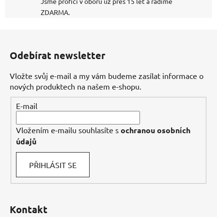
Jsme profíci v oboru už přes 15 let a radíme
ZDARMA.
Z
á
Odebírat newsletter
p
a
Vložte svůj e-mail a my vám budeme zasílat informace o
t
nových produktech na našem e-shopu.
í
E-mail
Vložením e-mailu souhlasíte s
ochranou osobních
údajů
PŘIHLÁSIT SE
Kontakt