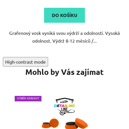
DO KOŠÍKU
Grafenový vosk vyniká svou výdrží a odolností. Vysoká
odolnost. Výdrž 8-12 měsíců /...
High-contrast mode
Mohlo by Vás zajímat
VÝBĚR VARIANT
VÝB