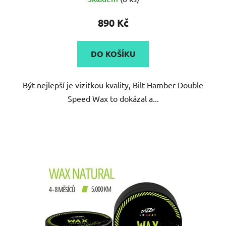
hodnocení
produktu
890 Kč
je
5,0
DO KOŠÍKU
z
5
Být nejlepší je vizitkou kvality, Bilt Hamber Double
hvězdiček.
Speed Wax to dokázal a...