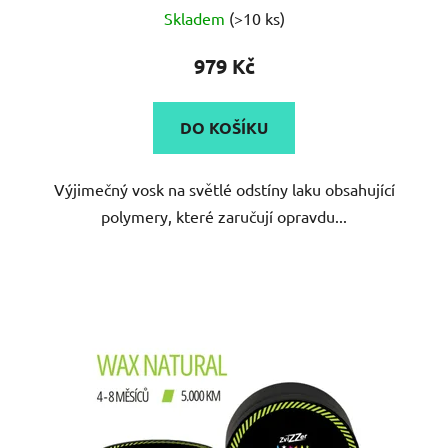
Průměrné
Skladem
(>10 ks)
hodnocení
produktu
979 Kč
je
5,0
DO KOŠÍKU
z
5
Výjimečný vosk na světlé odstíny laku obsahující
hvězdiček.
polymery, které zaručují opravdu...