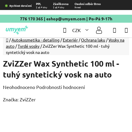
Přejít
PPL
Zásilkovna
Osobní odběr Brno
Rychlost doručení
2 až 4 dny
2 až 4 dny
Ihned
na
obsah
776 170 365
|
eshop@umyem.com
| Po-Pá 9-17h
Hledat
NÁKU
CZK
KOŠÍ
Domů
/
Autokosmetika - detailing
/
Exteriér
/
Ochrana laku
/
Vosky na
auto
/
Tvrdé vosky
/
ZviZZer Wax Synthetic 100 ml - tuhý
syntetický vosk na auto
ZviZZer Wax Synthetic 100 ml -
tuhý syntetický vosk na auto
Průměrné
Neohodnoceno
Podrobnosti hodnocení
hodnocení
Značka:
ZviZZer
produktu
je
0,0
z