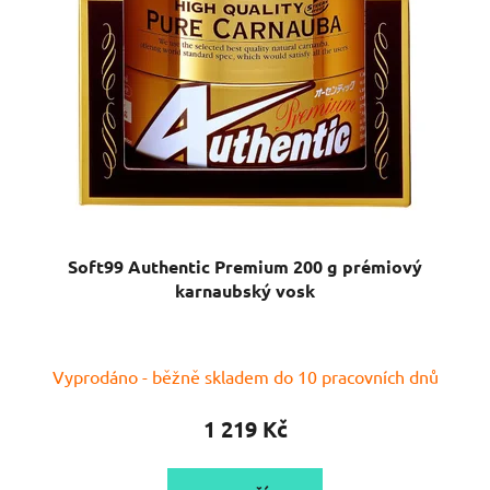
Soft99 Authentic Premium 200 g prémiový
karnaubský vosk
Průměrné
Vyprodáno - běžně skladem do 10 pracovních dnů
hodnocení
produktu
1 219 Kč
je
5,0