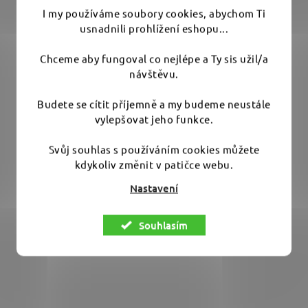
I my používáme soubory cookies, abychom Ti
usnadnili prohlížení eshopu...
Bilt Hamber Double Speed Wax 250ml hybridní
tvrdý vosk
Chceme aby fungoval co nejlépe a Ty sis užil/a
návštěvu.
Průměrné
Budete se cítit příjemně a my budeme neustále
Skladem
(8 ks)
hodnocení
vylepšovat jeho funkce.
produktu
890 Kč
Svůj souhlas s používáním cookies můžete
je
kdykoliv změnit v patičce webu.
5,0
DO KOŠÍKU
z
Nastavení
5
Být nejlepší je vizitkou kvality, Bilt Hamber Double
hvězdiček.
Souhlasím
Speed Wax to dokázal a...