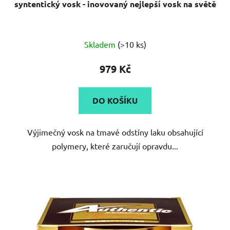
syntentický vosk - inovovaný nejlepší vosk na světě
Průměrné
Skladem
(>10 ks)
hodnocení
produktu
979 Kč
je
5,0
DO KOŠÍKU
z
5
Výjimečný vosk na tmavé odstíny laku obsahující
hvězdiček.
polymery, které zaručují opravdu...