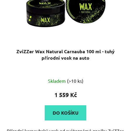
ZviZZer Wax Natural Carnauba 100 ml - tuhý
přírodní vosk na auto
Skladem
(>10 ks)
1 559 Kč
DO KOŠÍKU
Přírodní karnaubský vosk od světoznámé značky ZviZZer.