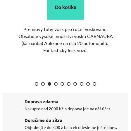
Do košíku
é
Prémiový tuhý vosk pro ruční voskování.
Pr
8
Obsahuje vysoké množství vosku CARNAUBA
s 
(karnauba) Aplikace na cca 20 automobilů.
Fantastický lesk vozu.
Doprava zdarma
Nakupte nad 2000 Kč a doprava jde na náš účet.
Doručíme do zítra
Objednejte do 8:00 a balíček odešleme ještě dnes.