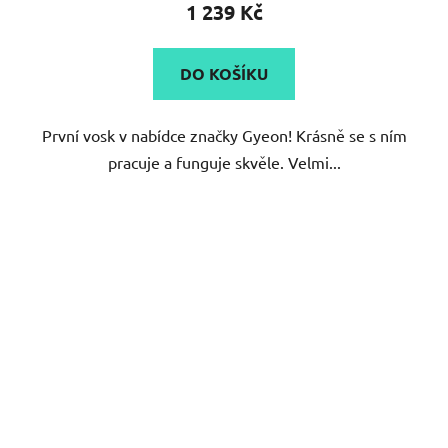
produktu
1 239 Kč
je
5,0
DO KOŠÍKU
z
5
První vosk v nabídce značky Gyeon! Krásně se s ním
hvězdiček.
pracuje a funguje skvěle. Velmi...