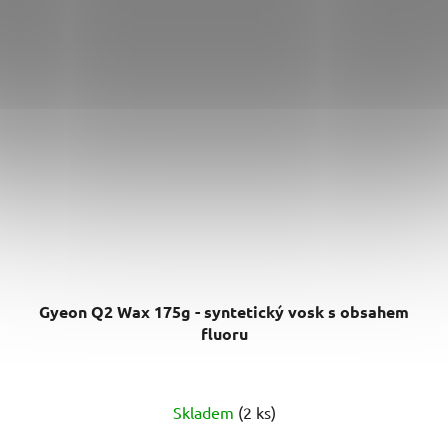
Gyeon Q2 Wax 175g - syntetický vosk s obsahem
fluoru
Průměrné
Skladem
(2 ks)
hodnocení