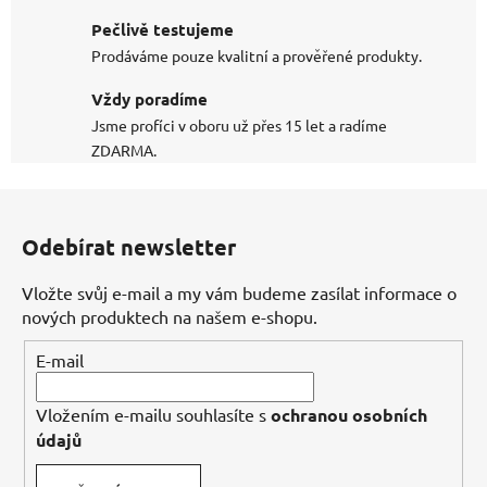
Pečlivě testujeme
Prodáváme pouze kvalitní a prověřené produkty.
Vždy poradíme
Jsme profíci v oboru už přes 15 let a radíme
ZDARMA.
Z
á
Odebírat newsletter
p
a
Vložte svůj e-mail a my vám budeme zasílat informace o
t
nových produktech na našem e-shopu.
í
E-mail
Vložením e-mailu souhlasíte s
ochranou osobních
údajů