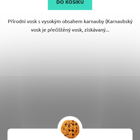
DO KOŠÍKU
z
5
Přírodní vosk s vysokým obsahem karnauby (Karnaubský
hvězdiček.
vosk je přečištěný vosk, získávaný...