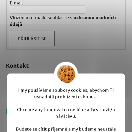
E-mail
Vložením e-mailu souhlasíte s
ochranou osobních
údajů
PŘIHLÁSIT SE
Kontakt
eshop
@
umyem.com
I my používáme soubory cookies, abychom Ti
+420 776 170 751
usnadnili prohlížení eshopu...
Chceme aby fungoval co nejlépe a Ty sis užil/a
návštěvu.
Budete se cítit příjemně a my budeme neustále