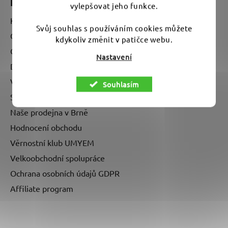
Informace pro vás
vylepšovat jeho funkce.
Kontakty
Svůj souhlas s používáním cookies můžete
O nás - kdo je UMYEM?
kdykoliv změnit v patičce webu.
Obchodní podmínky
Nastavení
Doprava a platba
Vrácení zboží a reklamace
Souhlasím
Stav mé objednávky
Naše prodejna v Brně
Hodnocení obchodu
Věrnostní klub UMYEM
Velkoobchodní spolupráce
Ochrana osobních údajů GDPR
Affiliate program