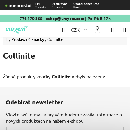
Přejít
PPL
Zásilkovna
Osobní odběr Brno
Rychlost doručení
2 až 4 dny
2 až 4 dny
Ihned
na
obsah
776 170 365
|
eshop@umyem.com
| Po-Pá 9-17h
Hledat
NÁKU
CZK
KOŠÍ
Domů
/
Prodávané značky
/
Collinite
Collinite
Žádné produkty značky
Collinite
nebyly nalezeny...
Z
á
Odebírat newsletter
p
a
Vložte svůj e-mail a my vám budeme zasílat informace o
t
nových produktech na našem e-shopu.
í