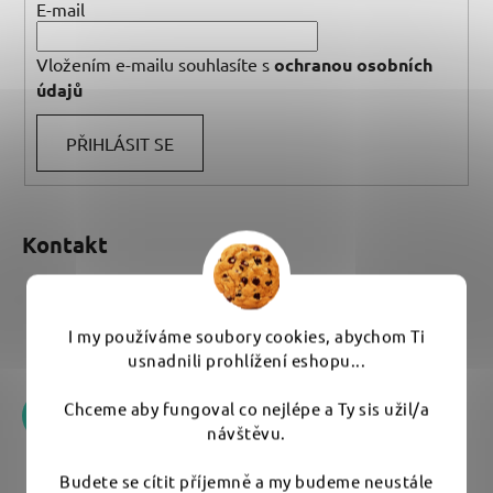
E-mail
Vložením e-mailu souhlasíte s
ochranou osobních
údajů
PŘIHLÁSIT SE
Kontakt
eshop
@
umyem.com
I my používáme soubory cookies, abychom Ti
+420 776 170 751
usnadnili prohlížení eshopu...
Chceme aby fungoval co nejlépe a Ty sis užil/a
návštěvu.
Budete se cítit příjemně a my budeme neustále