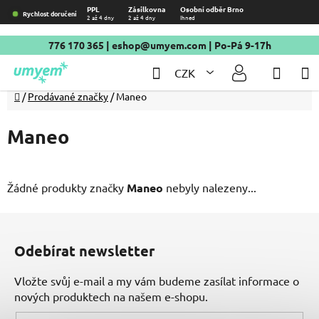
Přejít
PPL
Zásilkovna
Osobní odběr Brno
Rychlost doručení
2 až 4 dny
2 až 4 dny
Ihned
na
obsah
776 170 365
|
eshop@umyem.com
| Po-Pá 9-17h
Hledat
NÁKU
CZK
KOŠÍ
Domů
/
Prodávané značky
/
Maneo
Maneo
Žádné produkty značky
Maneo
nebyly nalezeny...
Z
á
Odebírat newsletter
p
a
Vložte svůj e-mail a my vám budeme zasílat informace o
t
nových produktech na našem e-shopu.
í