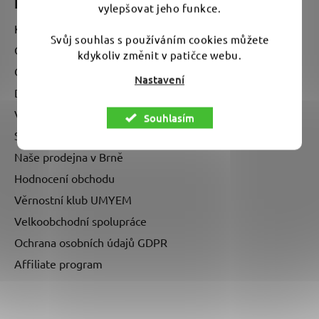
Informace pro vás
vylepšovat jeho funkce.
Kontakty
Svůj souhlas s používáním cookies můžete
O nás - kdo je UMYEM?
kdykoliv změnit v patičce webu.
Obchodní podmínky
Nastavení
Doprava a platba
Vrácení zboží a reklamace
Souhlasím
Stav mé objednávky
Naše prodejna v Brně
Hodnocení obchodu
Věrnostní klub UMYEM
Velkoobchodní spolupráce
Ochrana osobních údajů GDPR
Affiliate program