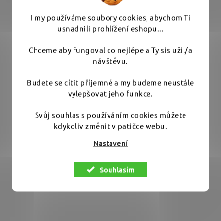
Skladem
(5 ks)
I my používáme soubory cookies, abychom Ti
usnadnili prohlížení eshopu...
2 489 Kč
Chceme aby fungoval co nejlépe a Ty sis užil/a
návštěvu.
DO KOŠÍKU
Budete se cítit příjemně a my budeme neustále
vylepšovat jeho funkce.
Měření tloušťky laku s přenosem do Vašeho telefonu
nebo tabletu Vlastní aplikace...
Svůj souhlas s používáním cookies můžete
kdykoliv změnit v patičce webu.
Nastavení
Souhlasím