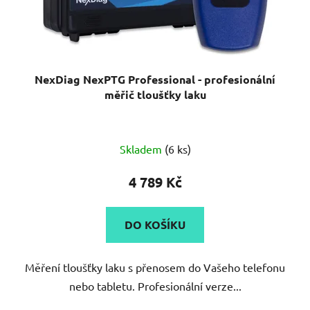
NexDiag NexPTG Professional - profesionální
měřič tloušťky laku
Průměrné
Skladem
(6 ks)
hodnocení
produktu
4 789 Kč
je
5,0
DO KOŠÍKU
z
5
Měření tloušťky laku s přenosem do Vašeho telefonu
hvězdiček.
nebo tabletu. Profesionální verze...