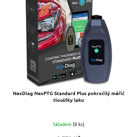
p
í
i
p
s
r
p
o
r
d
o
u
d
k
u
t
k
ů
t
ů
NexDiag NexPTG Standard Plus pokročilý měřič
tloušťky laku
Skladem
(8 ks)