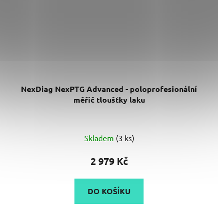
NexDiag NexPTG Advanced - poloprofesionální
měřič tloušťky laku
Skladem
(3 ks)
2 979 Kč
DO KOŠÍKU