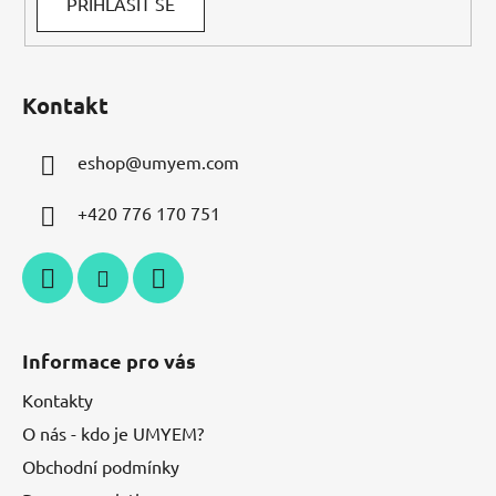
PŘIHLÁSIT SE
p
i
s
u
Kontakt
eshop
@
umyem.com
+420 776 170 751
Informace pro vás
Kontakty
O nás - kdo je UMYEM?
Obchodní podmínky