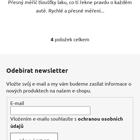
Přesný měřič tloušťky laku, co ti řekne pravdu o každém
autě. Rychlé a přesné měření...
4
položek celkem
O
v
l
Z
á
á
d
Odebírat newsletter
p
a
a
c
Vložte svůj e-mail a my vám budeme zasílat informace o
t
í
nových produktech na našem e-shopu.
í
p
E-mail
r
v
k
Vložením e-mailu souhlasíte s
ochranou osobních
y
údajů
v
ý