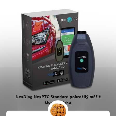
NexDiag NexPTG Standard pokročilý měřič
tloušťky laku