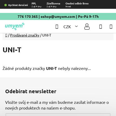
Přejít
PPL
Zásilkovna
Osobní odběr Brno
Rychlost doručení
2 až 4 dny
2 až 4 dny
Ihned
na
obsah
776 170 365
|
eshop@umyem.com
| Po-Pá 9-17h
Hledat
NÁKU
CZK
KOŠÍ
Domů
/
Prodávané značky
/
UNI-T
UNI-T
Žádné produkty značky
UNI-T
nebyly nalezeny...
Z
á
Odebírat newsletter
p
a
Vložte svůj e-mail a my vám budeme zasílat informace o
t
nových produktech na našem e-shopu.
í