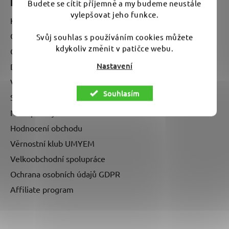
Informace pro vás
Budete se cítit příjemně a my budeme neustále
vylepšovat jeho funkce.
Kontakty
O nás - kdo je UMYEM?
Svůj souhlas s používáním cookies můžete
kdykoliv změnit v patičce webu.
Obchodní podmínky
Nastavení
Doprava a platba
Vrácení zboží a reklamace
Souhlasím
Stav mé objednávky
Naše prodejna v Brně
Hodnocení obchodu
Věrnostní klub UMYEM
Velkoobchodní spolupráce
Ochrana osobních údajů GDPR
Affiliate program