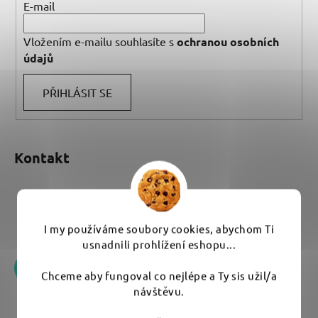
E-mail
Vložením e-mailu souhlasíte s
ochranou osobních
údajů
PŘIHLÁSIT SE
Kontakt
eshop
@
umyem.com
+420 776 170 751
I my používáme soubory cookies, abychom Ti
usnadnili prohlížení eshopu...
Chceme aby fungoval co nejlépe a Ty sis užil/a
návštěvu.