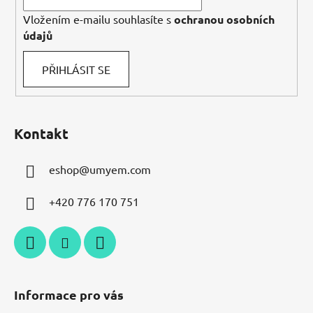
v
k
Vložením e-mailu souhlasíte s
ochranou osobních
y
údajů
v
ý
PŘIHLÁSIT SE
p
i
s
u
Kontakt
eshop
@
umyem.com
+420 776 170 751
Informace pro vás