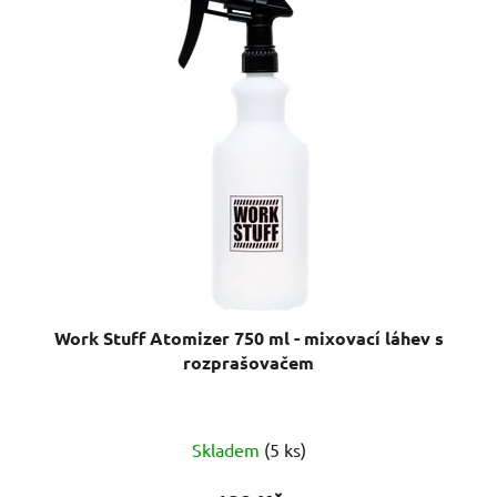
p
í
i
p
s
r
p
o
r
d
o
u
d
k
u
t
k
ů
t
ů
Work Stuff Atomizer 750 ml - mixovací láhev s
rozprašovačem
Průměrné
Skladem
(5 ks)
hodnocení
produktu