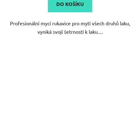
DO KOŠÍKU
z
5
Profesionální mycí rukavice pro mytí všech druhů laku,
hvězdiček.
vyniká svojí šetrností k laku....