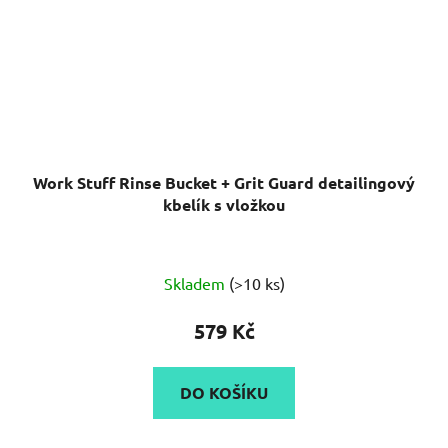
Work Stuff Rinse Bucket + Grit Guard detailingový
kbelík s vložkou
Průměrné
Skladem
(>10 ks)
hodnocení
produktu
579 Kč
je
5,0
DO KOŠÍKU
z
5