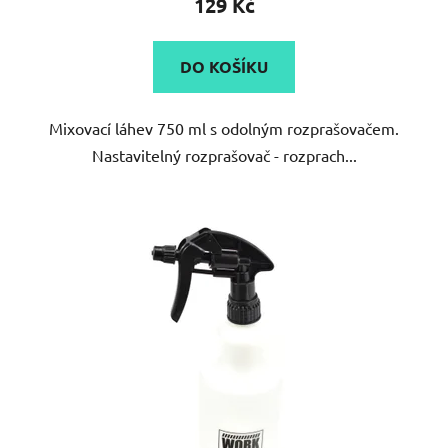
129 Kč
je
3,5
DO KOŠÍKU
z
5
Mixovací láhev 750 ml s odolným rozprašovačem.
hvězdiček.
Nastavitelný rozprašovač - rozprach...