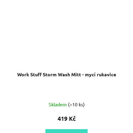
Work Stuff Storm Wash Mitt - mycí rukavice
Průměrné
Skladem
(>10 ks)
hodnocení
produktu
419 Kč
je
5,0