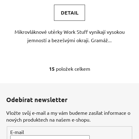
DETAIL
Mikrovláknové utěrky Work Stuff vynikají vysokou
jemností a bezešvými okraji. Gramáž...
15
položek celkem
O
v
l
Z
á
á
d
Odebírat newsletter
p
a
a
c
Vložte svůj e-mail a my vám budeme zasílat informace o
t
í
nových produktech na našem e-shopu.
í
p
E-mail
r