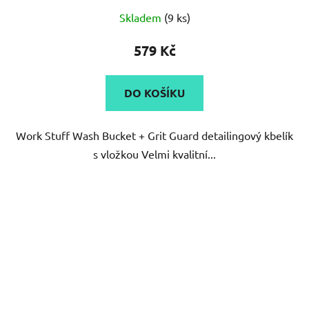
Průměrné
Skladem
(9 ks)
hodnocení
produktu
579 Kč
je
5,0
DO KOŠÍKU
z
5
Work Stuff Wash Bucket + Grit Guard detailingový kbelík
hvězdiček.
s vložkou Velmi kvalitní...