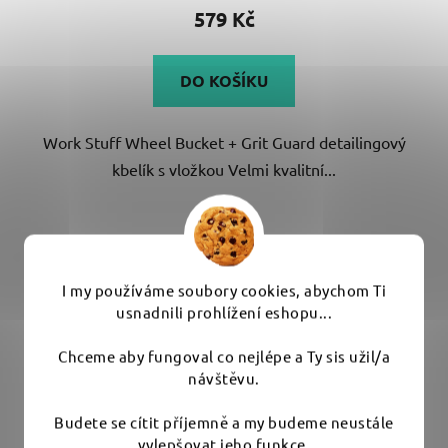
produktu
579 Kč
je
5,0
DO KOŠÍKU
z
5
Work Stuff Wheel Bucket + Grit Guard detailingový
hvězdiček.
kbelík s vložkou Velmi kvalitní...
I my používáme soubory cookies, abychom Ti
usnadnili prohlížení eshopu...
Chceme aby fungoval co nejlépe a Ty sis užil/a
návštěvu.
Budete se cítit příjemně a my budeme neustále
vylepšovat jeho funkce.