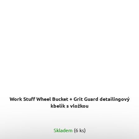
Work Stuff Wheel Bucket + Grit Guard detailingový
kbelík s vložkou
Průměrné
Skladem
(6 ks)
hodnocení