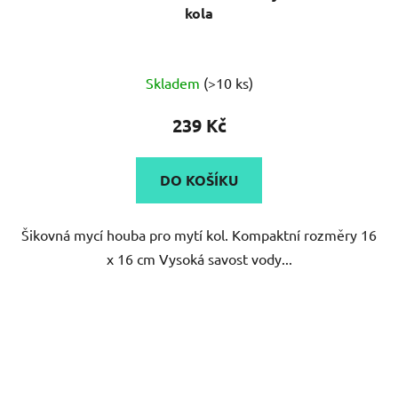
kola
Průměrné
Skladem
(>10 ks)
hodnocení
produktu
239 Kč
je
5,0
DO KOŠÍKU
z
5
Šikovná mycí houba pro mytí kol. Kompaktní rozměry 16
hvězdiček.
x 16 cm Vysoká savost vody...