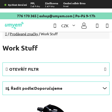
Přejít
PPL
Zásilkovna
Osobní odběr Brno
Rychlost doručení
2 až 4 dny
2 až 4 dny
Ihned
na
obsah
776 170 365
|
eshop@umyem.com
| Po-Pá 9-17h
Hledat
NÁKU
CZK
KOŠÍ
Domů
/
Prodávané značky
/
Work Stuff
Work Stuff
OTEVŘÍT FILTR
Ř
Řadit podle:
Doporučujeme
a
z
V
e
ý
n