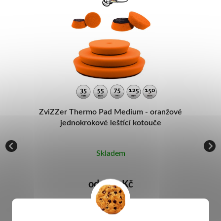
ové
Koch Chemie Mzr Mehrzweckreiniger -
čistič textilu a plastů
Skladem
od 327 Kč
DETAIL