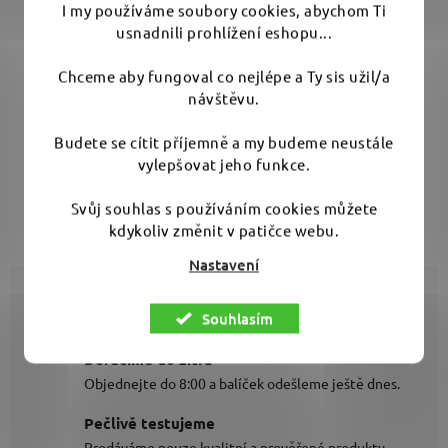
I my používáme soubory cookies, abychom Ti
usnadnili prohlížení eshopu...
tící
Účinný čistič s vyšším pH určený na všechny
 k
plastové a textilní povrchy. Rychlý čistící
Chceme aby fungoval co nejlépe a Ty sis užil/a
lení
účinek, vhodný do tepovače. Ideální na
návštěvu.
sedadla, výplně dveří i palubní desku. Příjemná
Budete se cítit příjemně a my budeme neustále
st.
vůně.
vylepšovat jeho funkce.
1000 ml
10 000 ml
Svůj souhlas s používáním cookies můžete
kdykoliv změnit v patičce webu.
Nastavení
Doprava zdarma
Souhlasím
Nakupte nad 2000 Kč a doprava jde na náš účet.
Doručíme do zítra
Objednejte do 8:00 a balíček odešleme ještě dnes.
Pečlivě testujeme
Prodáváme pouze kvalitní a prověřené produkty.