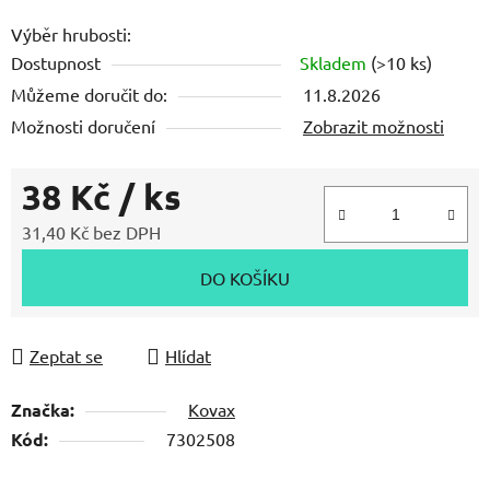
hvězdiček.
Výběr hrubosti:
Dostupnost
Skladem
(>10 ks)
Můžeme doručit do:
11.8.2026
Možnosti doručení
Zobrazit možnosti
38 Kč
/ ks
31,40 Kč bez DPH
Měrná cena:
DO KOŠÍKU
Zeptat se
Hlídat
Značka:
Kovax
Kód:
7302508