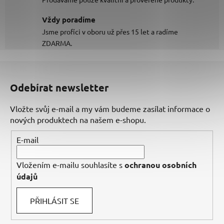
Vždy poradíme
Jsme profíci v oboru už přes 15 let a radíme
ZDARMA.
Z
á
Odebírat newsletter
p
a
Vložte svůj e-mail a my vám budeme zasílat informace o
t
nových produktech na našem e-shopu.
í
E-mail
Vložením e-mailu souhlasíte s
ochranou osobních
údajů
PŘIHLÁSIT SE