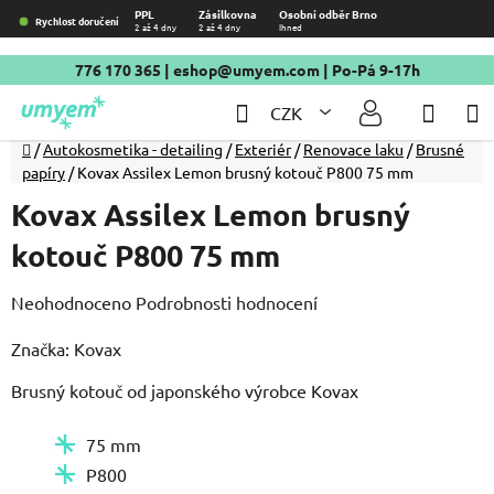
Přejít
PPL
Zásilkovna
Osobní odběr Brno
Rychlost doručení
2 až 4 dny
2 až 4 dny
Ihned
na
obsah
776 170 365
|
eshop@umyem.com
| Po-Pá 9-17h
Hledat
NÁKU
CZK
KOŠÍ
Domů
/
Autokosmetika - detailing
/
Exteriér
/
Renovace laku
/
Brusné
papíry
/
Kovax Assilex Lemon brusný kotouč P800 75 mm
Kovax Assilex Lemon brusný
kotouč P800 75 mm
Průměrné
Neohodnoceno
Podrobnosti hodnocení
hodnocení
Značka:
Kovax
produktu
Brusný kotouč od japonského výrobce Kovax
je
0,0
75 mm
z
P800
5