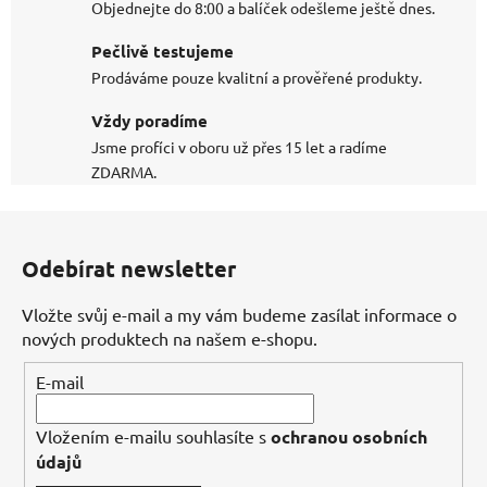
Objednejte do 8:00 a balíček odešleme ještě dnes.
Pečlivě testujeme
Prodáváme pouze kvalitní a prověřené produkty.
Vždy poradíme
Jsme profíci v oboru už přes 15 let a radíme
ZDARMA.
Z
á
Odebírat newsletter
p
a
Vložte svůj e-mail a my vám budeme zasílat informace o
t
nových produktech na našem e-shopu.
í
E-mail
Vložením e-mailu souhlasíte s
ochranou osobních
údajů