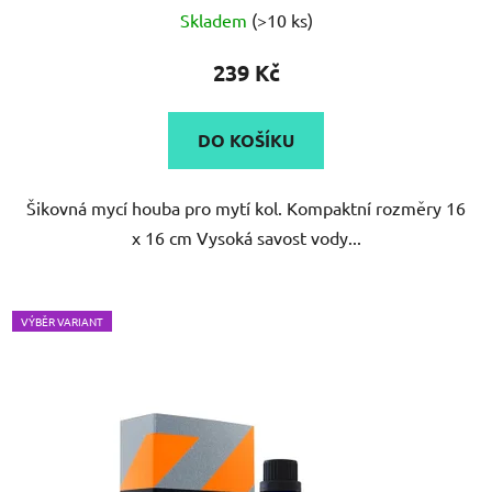
Průměrné
Skladem
(>10 ks)
hodnocení
produktu
239 Kč
je
5,0
DO KOŠÍKU
z
5
Šikovná mycí houba pro mytí kol. Kompaktní rozměry 16
hvězdiček.
x 16 cm Vysoká savost vody...
VÝBĚR VARIANT