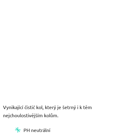
5
hvězdiček.
Vynikající čistič kol, který je šetrný i k těm
nejchoulostivějším kolům.
PH neutrální