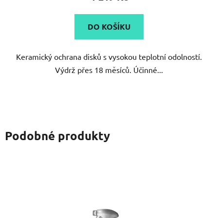
je
5,0
DO KOŠÍKU
z
5
Keramický ochrana disků s vysokou teplotní odolností.
hvězdiček.
Výdrž přes 18 měsíců. Účinné...
Podobné produkty