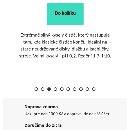
Do košíku
cí
Extrémně silný kyselý čistič, který nastupuje
fky
tam, kde klasické čističe končí. Ideální na
í
staré neudržované disky, dlažbu a kachličky,
en
stroje. Velmi kyselý - pH 0,2. Ředění 1:3-1:10.
Doprava zdarma
Nakupte nad 2000 Kč a doprava jde na náš účet.
Doručíme do zítra