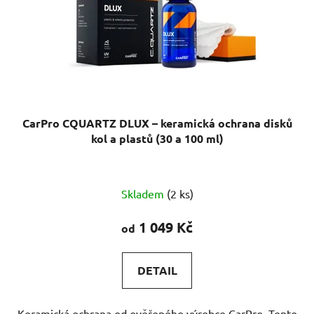
CarPro CQUARTZ DLUX – keramická ochrana disků
kol a plastů (30 a 100 ml)
Průměrné
Skladem
(2 ks)
hodnocení
produktu
1 049 Kč
od
je
5,0
DETAIL
z
5
Keramická ochrana od ověřeného výrobce CarPro. Tento
hvězdiček.