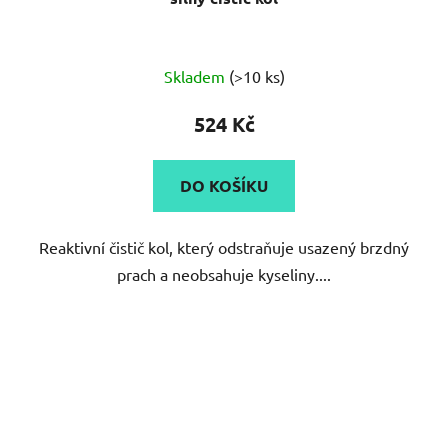
Průměrné
Skladem
(>10 ks)
hodnocení
produktu
524 Kč
je
4,8
DO KOŠÍKU
z
5
Reaktivní čistič kol, který odstraňuje usazený brzdný
hvězdiček.
prach a neobsahuje kyseliny....