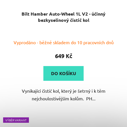
Bilt Hamber Auto-Wheel 1L V2 - účinný
bezkyselinový čistič kol
Průměrné
Vyprodáno - běžně skladem do 10 pracovních dnů
hodnocení
produktu
649 Kč
je
5,0
DO KOŠÍKU
z
5
Vynikající čistič kol, který je šetrný i k těm
hvězdiček.
nejchoulostivějším kolům. PH...
VÝBĚR VARIANT