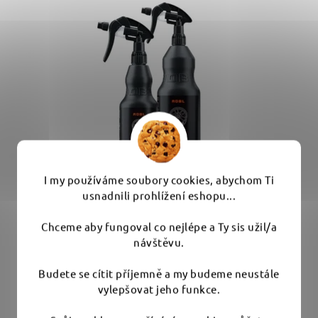
I my používáme soubory cookies, abychom Ti
usnadnili prohlížení eshopu...
ADBL Wheel Warrior Gel - inovovaný čistič kol
Chceme aby fungoval co nejlépe a Ty sis užil/a
návštěvu.
Budete se cítit příjemně a my budeme neustále
Průměrné
Skladem
(2 ks)
vylepšovat jeho funkce.
hodnocení
produktu