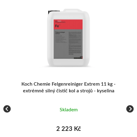
VÝB
ič
Koch Chemie Felgenreiniger Extrem 11 kg -
extrémně silný čistič kol a strojů - kyselina
Skladem
2 223 Kč