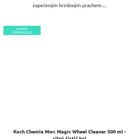
zapečeným brzdovým prachem....
UMYEM
DOPORUČUJE
Koch Chemie Mwc Magic Wheel Cleaner 500 ml -
silný čistič kol