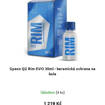
Gyeon Q2 Rim EVO 30ml - keramická ochrana na
kola
Průměrné
Skladem
(4 ks)
hodnocení
produktu
1 219 Kč