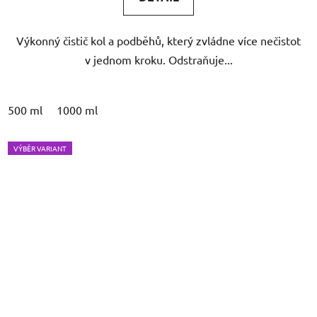
Výkonný čistič kol a podběhů, který zvládne více nečistot
v jednom kroku. Odstraňuje...
500 ml
1000 ml
VÝBĚR VARIANT