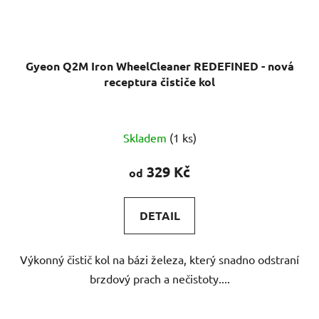
Gyeon Q2M Iron WheelCleaner REDEFINED - nová
receptura čističe kol
Průměrné
Skladem
(1 ks)
hodnocení
produktu
329 Kč
od
je
5,0
DETAIL
z
5
Výkonný čistič kol na bázi železa, který snadno odstraní
hvězdiček.
brzdový prach a nečistoty....