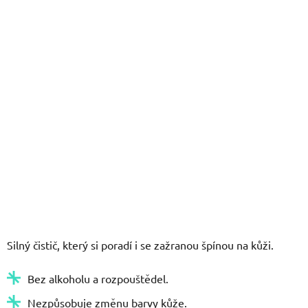
5
hvězdiček.
Silný čistič, který si poradí i se zažranou špínou na kůži.
Bez alkoholu a rozpouštědel.
Nezpůsobuje změnu barvy kůže.