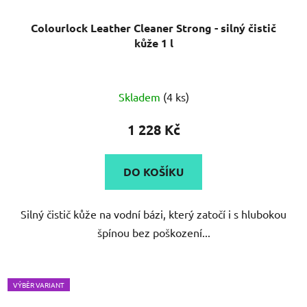
Colourlock Leather Cleaner Strong - silný čistič
kůže 1 l
Průměrné
Skladem
(4 ks)
hodnocení
produktu
1 228 Kč
je
5,0
DO KOŠÍKU
z
5
Silný čistič kůže na vodní bázi, který zatočí i s hlubokou
hvězdiček.
špínou bez poškození...
VÝBĚR VARIANT