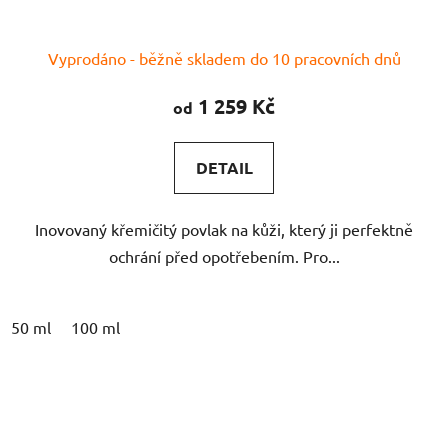
Průměrné
Vyprodáno - běžně skladem do 10 pracovních dnů
hodnocení
produktu
1 259 Kč
od
je
5,0
DETAIL
z
5
Inovovaný křemičitý povlak na kůži, který ji perfektně
hvězdiček.
ochrání před opotřebením. Pro...
50 ml
100 ml