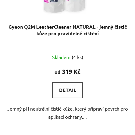
Gyeon Q2M LeatherCleaner NATURAL - jemný čistič
kůže pro pravidelné čištění
Průměrné
Skladem
(4 ks)
hodnocení
produktu
319 Kč
od
je
5,0
DETAIL
z
5
Jemný pH neutrální čistič kůže, který připraví povrch pro
hvězdiček.
aplikaci ochrany....