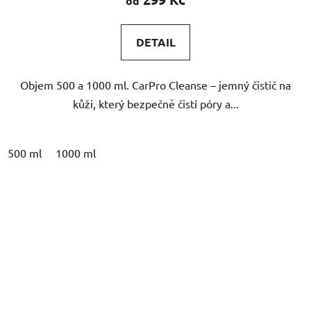
je
5,0
DETAIL
z
5
Objem 500 a 1000 ml. CarPro Cleanse – jemný čistič na
hvězdiček.
kůži, který bezpečně čistí póry a...
500 ml
1000 ml