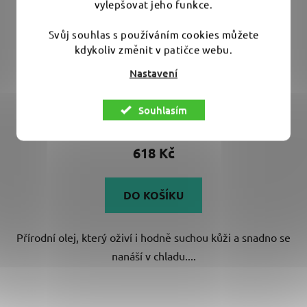
vylepšovat jeho funkce.
Svůj souhlas s používáním cookies můžete
kdykoliv změnit v patičce webu.
Colourlock Elephant Leather Oil 250 ml - olej na
suchou kůži
Nastavení
Souhlasím
Skladem
(8 ks)
618 Kč
DO KOŠÍKU
Přírodní olej, který oživí i hodně suchou kůži a snadno se
nanáší v chladu....