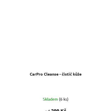
CarPro Cleanse - čistič kůže
Průměrné
Skladem
(6 ks)
hodnocení
produktu
299 Kč
od