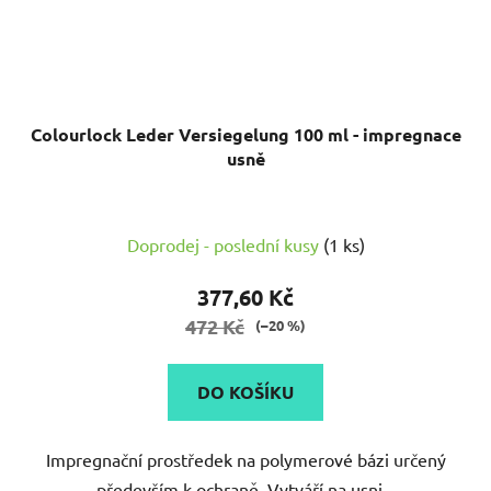
Colourlock Leder Versiegelung 100 ml - impregnace
usně
Doprodej - poslední kusy
(1 ks)
377,60 Kč
472 Kč
(–20 %)
DO KOŠÍKU
Impregnační prostředek na polymerové bázi určený
především k ochraně. Vytváří na usni...