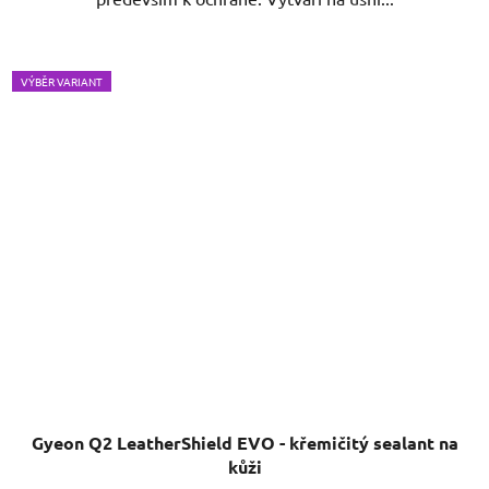
VÝBĚR VARIANT
Gyeon Q2 LeatherShield EVO - křemičitý sealant na
kůži