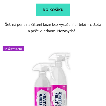
DO KOŠÍKU
Šetrná pěna na čištění kůže bez vysušení a fleků – čistota
a péče v jednom. Nezasychá...
VÝBĚR VARIANT