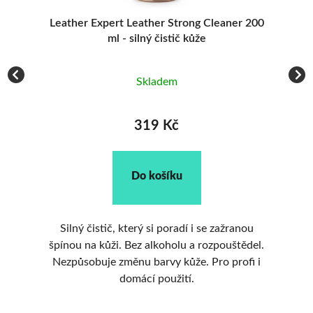
ml
Leather Expert Leather Strong Cleaner 200
L
ml - silný čistič kůže
ích
Skladem
319 Kč
Do košíku
Silný čistič, který si poradí i se zažranou
né
špínou na kůži. Bez alkoholu a rozpouštědel.
špín
še
Nezpůsobuje změnu barvy kůže. Pro profi i
N
ně
domácí použití.
a
e