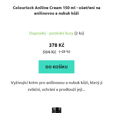
Colourlock Aniline Cream 150 ml - ošetření na
anilinovou a nubuk kůži
Doprodej - poslední kusy
(2 ks)
378 Kč
504 Kč
(–25 %)
DO KOŠÍKU
Vyživující krém pro anilinovou a nubuk kůži, který ji
zvláční, ochrání a prodlouží její...