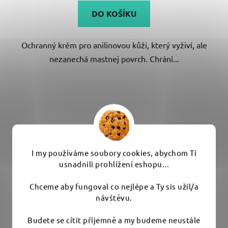
DO KOŠÍKU
Ochranný krém pro anilinovou kůži, který vyživí, ale
nezanechá mastnej povrch. Chrání...
I my používáme soubory cookies, abychom Ti
usnadnili prohlížení eshopu...
Chceme aby fungoval co nejlépe a Ty sis užil/a
návštěvu.
Budete se cítit příjemně a my budeme neustále