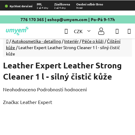
Přejít
PPL
Zásilkovna
Osobní odběr Brno
Rychlost doručení
2 až 4 dny
2 až 4 dny
Ihned
na
obsah
776 170 365
|
eshop@umyem.com
| Po-Pá 9-17h
Hledat
NÁKU
CZK
KOŠÍ
Domů
/
Autokosmetika - detailing
/
Interiér
/
Péče o kůži
/
Čištění
kůže
/
Leather Expert Leather Strong Cleaner 1 l - silný čistič
kůže
Leather Expert Leather Strong
Cleaner 1 l - silný čistič kůže
Průměrné
Neohodnoceno
Podrobnosti hodnocení
hodnocení
Značka:
Leather Expert
produktu
je
0,0
z