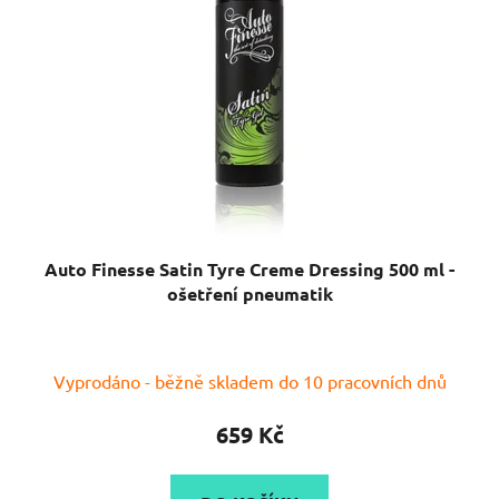
Auto Finesse Satin Tyre Creme Dressing 500 ml -
ošetření pneumatik
Průměrné
Vyprodáno - běžně skladem do 10 pracovních dnů
hodnocení
produktu
659 Kč
je
5,0