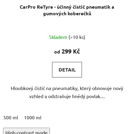
CarPro ReTyre - účinný čistič pneumatik a
gumových koberečků
Skladem
(>10 ks)
299 Kč
od
DETAIL
Hloubkový čistič na pneumatiky, který obnovuje nový
vzhled a odstraňuje hnědý povlak....
500 ml
1000 ml
High-contrast mode