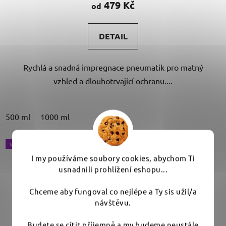
479 Kč
od
je
5,0
DETAIL
z
5
Rychlá a snadná impregnace pneumatik pro matný
hvězdiček.
vzhled a dlouhotrvající ochranu....
500 ml
1000 ml
VÝBĚR VARIANT
I my používáme soubory cookies, abychom Ti
usnadnili prohlížení eshopu...
Chceme aby fungoval co nejlépe a Ty sis užil/a
návštěvu.
Budete se cítit příjemně a my budeme neustále