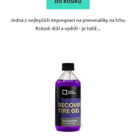
DO KOŠÍKU
z
5
Jedna z nejlepších impregnací na pneumatiky na trhu.
hvězdiček.
Krásně drží a vydrží - je totiž...