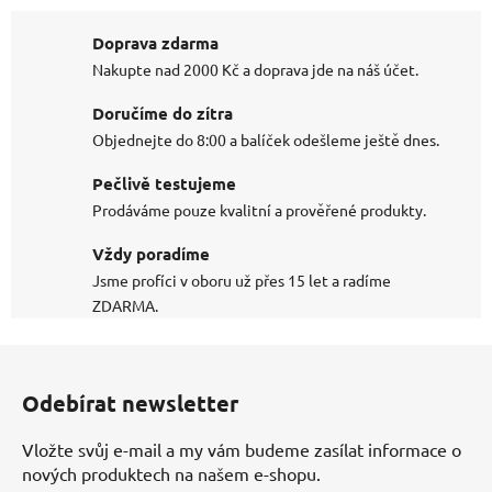
Doprava zdarma
Nakupte nad 2000 Kč a doprava jde na náš účet.
Doručíme do zítra
Objednejte do 8:00 a balíček odešleme ještě dnes.
Pečlivě testujeme
Prodáváme pouze kvalitní a prověřené produkty.
Vždy poradíme
Jsme profíci v oboru už přes 15 let a radíme
ZDARMA.
Z
á
Odebírat newsletter
p
a
Vložte svůj e-mail a my vám budeme zasílat informace o
t
nových produktech na našem e-shopu.