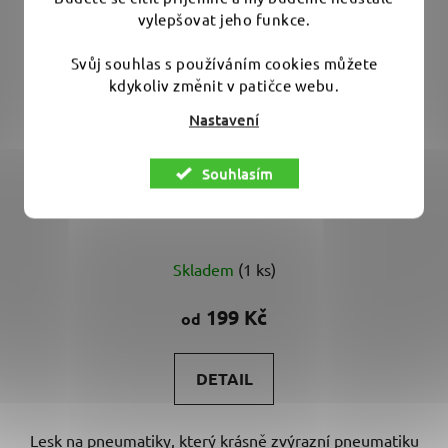
vylepšovat jeho funkce.
Svůj souhlas s používáním cookies můžete
kdykoliv změnit v patičce webu.
Nastavení
ADBL Black Water - lesk na pneumatiky
Souhlasím
Průměrné
Skladem
(1 ks)
hodnocení
produktu
199 Kč
od
je
5,0
DETAIL
z
5
Lesk na pneumatiky, který krásně zvýrazní pneumatiku
hvězdiček.