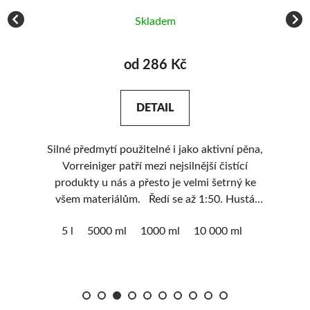
Vy
Skladem
od 286 Kč
DETAIL
Silné předmytí použitelné i jako aktivní pěna,
ý
Vorreiniger patří mezi nejsilnější čistící
ní
produkty u nás a přesto je velmi šetrný ke
pn
všem materiálům. Ředí se až 1:50. Hustá
pěna. Vysoké čistící schopnosti - pH 13,1.
5 l
5000 ml
1000 ml
10 000 ml