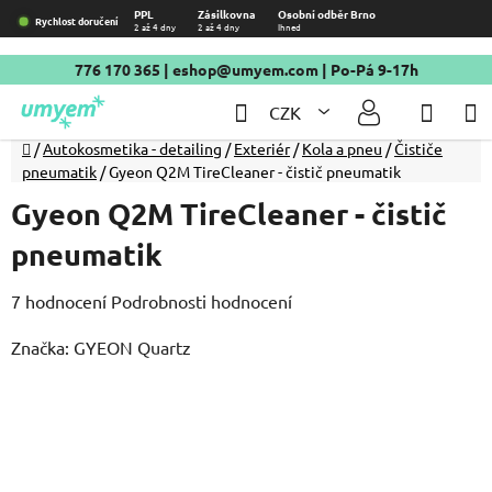
Přejít
PPL
Zásilkovna
Osobní odběr Brno
Rychlost doručení
2 až 4 dny
2 až 4 dny
Ihned
na
obsah
776 170 365
|
eshop@umyem.com
| Po-Pá 9-17h
Hledat
NÁKU
CZK
KOŠÍ
Domů
/
Autokosmetika - detailing
/
Exteriér
/
Kola a pneu
/
Čističe
pneumatik
/
Gyeon Q2M TireCleaner - čistič pneumatik
Gyeon Q2M TireCleaner - čistič
pneumatik
Průměrné
7 hodnocení
Podrobnosti hodnocení
hodnocení
Značka:
GYEON Quartz
produktu
je
4,9
z
5