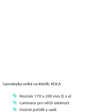
hvězdiček.
Samolepka velká na kbelík: KOLA
Rozměr 170 x 200 mm (š x v)
Laminace pro větší odolnost
Možné pořídit v sadě