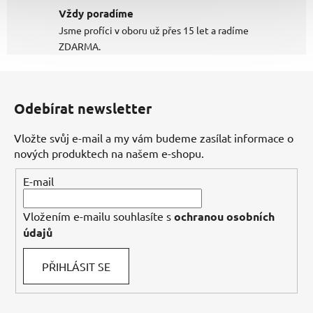
Vždy poradíme
Jsme profíci v oboru už přes 15 let a radíme
ZDARMA.
Z
á
Odebírat newsletter
p
a
Vložte svůj e-mail a my vám budeme zasílat informace o
t
nových produktech na našem e-shopu.
í
E-mail
Vložením e-mailu souhlasíte s
ochranou osobních
údajů
PŘIHLÁSIT SE