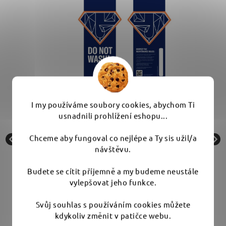
I my používáme soubory cookies, abychom Ti
o
Gyeon Hanger - visačka s informacemi po
G
usnadnili prohlížení eshopu...
aplikaci keramické ochrany
Chceme aby fungoval co nejlépe a Ty sis užil/a
Skladem
návštěvu.
Budete se cítit příjemně a my budeme neustále
9 Kč
vylepšovat jeho funkce.
Svůj souhlas s používáním cookies můžete
kdykoliv změnit v patičce webu.
Do košíku