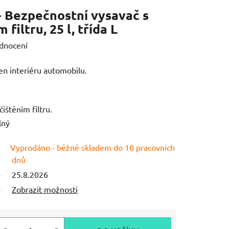
- Bezpečnostní vysavač s
filtru, 25 l, třída L
dnocení
jen interiéru automobilu.
ištěním filtru.
lný
Vyprodáno - běžně skladem do 10 pracovních
dnů
25.8.2026
Zobrazit možnosti