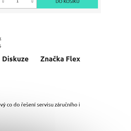
DO KOŠÍKU
x
6
Diskuze
Značka
Flex
ý co do řešení servisu záručního i