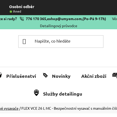
Osobní odběr
Ihned
e si rady?
776 170 365
,
eshop@umyem.com
,
(Po-Pá 9-17h)
Vě
Detailingový průvodce
Příslušenství
Novinky
Akční zboží
Služby detailingu
vé vysavače
/
FLEX VCE 26 L MC - Bezpečnostní vysavač s manuálním čištěn