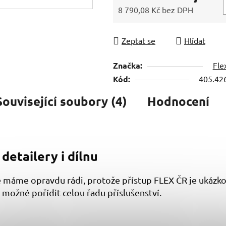
8 790,08 Kč bez DPH
Měrná cena:
Zeptat se
Hlídat
Značka:
Fle
Kód:
405.42
Související soubory (4)
Hodnocení
detailery i dílnu
 máme opravdu rádi, protože přístup FLEX ČR je ukázkov
 možné pořídit celou řadu příslušenství.