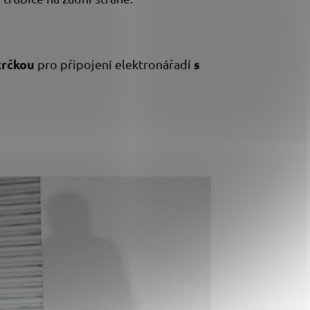
trčkou
s
pro připojení elektronářadí