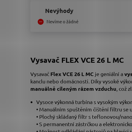
Nevýhody
Nevíme o žádné
Vysavač
FLEX VCE 26 L MC
Flex VCE 26 L MC
vy
Vysavač
je geniální a
kanclu nebo domácnosti. Díky vysoké výko
manuálně cíleným rázem vzduchu
, což 
Vysoce výkonná turbína s vysokým výkon
• Manuálním spuštěním čištění filtru se
• Plochý skládaný filtr s teflonovou/na
• S permanentní zástrčkou a elektronick
• Možnost odkládání nástrojů na hlavici v