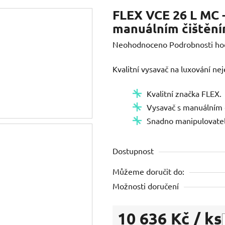
FLEX VCE 26 L MC 
manuálním čištěním 
Průměrné
Neohodnoceno
Podrobnosti ho
hodnocení
Kvalitní vysavač na luxování ne
produktu
je
Kvalitní značka FLEX.
0,0
Vysavač s manuálním č
z
Snadno manipulovate
5
hvězdiček.
Dostupnost
Můžeme doručit do:
Možnosti doručení
10 636 Kč
/ ks