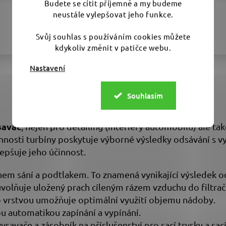
Budete se cítit příjemně a my budeme
neustále vylepšovat jeho funkce.
Svůj souhlas s používáním cookies můžete
kdykoliv změnit v patičce webu.
Nastavení
Souhlasím
savač
, nejen pro detailing (interiéry automobilů) ale ta
nnosti turbíny poskytuje výborné výsledky odsávání s 
zlepšuje jeho účinnost.
em sání a podtlakem. To znamená vynikající výsledek o
 uvolňuje uložený prach cíleným rázem vzduchu do filtrač
no vrstvou umožňuje optimální využití objemu nádoby.
ou automatikou zapínání a vypínání.
ysavače a zásobník na příslušenství pro sací trysky a sací