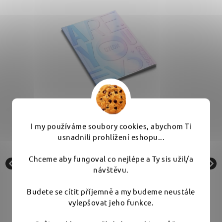
I my používáme soubory cookies, abychom Ti
Gyeon G-Mag #02 - magazín Brand Zine
usnadnili prohlížení eshopu...
Chceme aby fungoval co nejlépe a Ty sis užil/a
návštěvu.
Skladem
Budete se cítit příjemně a my budeme neustále
499 Kč
vylepšovat jeho funkce.