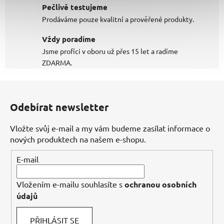
Pečlivě testujeme
Prodáváme pouze kvalitní a prověřené produkty.
Vždy poradíme
Jsme profíci v oboru už přes 15 let a radíme
ZDARMA.
Z
á
Odebírat newsletter
p
a
Vložte svůj e-mail a my vám budeme zasílat informace o
t
nových produktech na našem e-shopu.
í
E-mail
Vložením e-mailu souhlasíte s
ochranou osobních
údajů
PŘIHLÁSIT SE