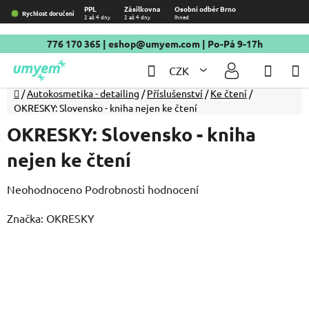
Přejít
PPL
Zásilkovna
Osobní odběr Brno
Rychlost doručení
2 až 4 dny
2 až 4 dny
Ihned
na
obsah
776 170 365
|
eshop@umyem.com
| Po-Pá 9-17h
Hledat
NÁKU
CZK
KOŠÍ
Domů
/
Autokosmetika - detailing
/
Příslušenství
/
Ke čtení
/
OKRESKY: Slovensko - kniha nejen ke čtení
OKRESKY: Slovensko - kniha
nejen ke čtení
Průměrné
Neohodnoceno
Podrobnosti hodnocení
hodnocení
Značka:
OKRESKY
produktu
je
0,0
z
5