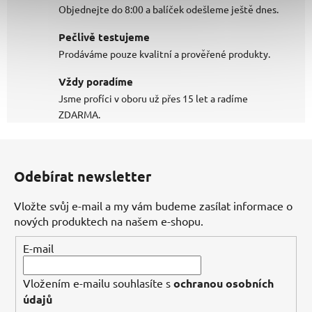
Objednejte do 8:00 a balíček odešleme ještě dnes.
Pečlivě testujeme
Prodáváme pouze kvalitní a prověřené produkty.
Vždy poradíme
Jsme profíci v oboru už přes 15 let a radíme
ZDARMA.
Z
á
Odebírat newsletter
p
a
Vložte svůj e-mail a my vám budeme zasílat informace o
t
nových produktech na našem e-shopu.
í
E-mail
Vložením e-mailu souhlasíte s
ochranou osobních
údajů