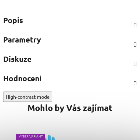
Popis
Parametry
Diskuze
Hodnocení
High-contrast mode
Mohlo by Vás zajímat
VÝBĚR VARIANT
VÝB