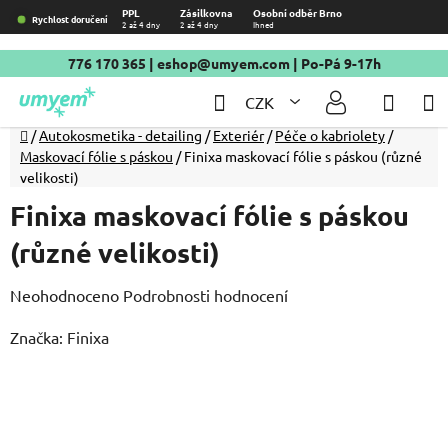
Přejít
PPL
Zásilkovna
Osobní odběr Brno
Rychlost doručení
2 až 4 dny
2 až 4 dny
Ihned
na
obsah
776 170 365
|
eshop@umyem.com
| Po-Pá 9-17h
Hledat
NÁKU
CZK
KOŠÍ
Domů
/
Autokosmetika - detailing
/
Exteriér
/
Péče o kabriolety
/
Maskovací fólie s páskou
/
Finixa maskovací fólie s páskou (různé
velikosti)
Finixa maskovací fólie s páskou
(různé velikosti)
Průměrné
Neohodnoceno
Podrobnosti hodnocení
hodnocení
Značka:
Finixa
produktu
je
0,0
z