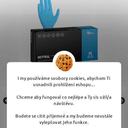
Nitrilové rukavice LONG - modré dlouhé
I my používáme soubory cookies, abychom Ti
extra silné (balení 100 ks)
usnadnili prohlížení eshopu...
Chceme aby fungoval co nejlépe a Ty sis užil/a
Skladem
návštěvu.
Budete se cítit příjemně a my budeme neustále
229 Kč
vylepšovat jeho funkce.