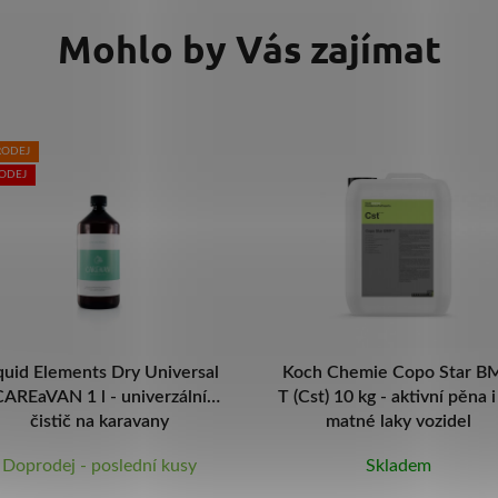
Mohlo by Vás zajímat
och Chemie Copo Star BMP
Koch Chemie Hydro Foa
(Cst) 10 kg - aktivní pěna i na
Sealant S0.03 1 l -
matné laky vozidel
koncentrovaný sealant
Skladem
Skladem