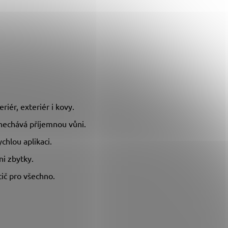
eriér, exteriér i kovy.
nechává příjemnou vůni.
chlou aplikaci.
i zbytky.
tič pro všechno.