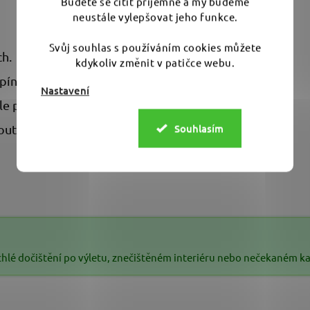
Budete se cítit příjemně a my budeme
neustále vylepšovat jeho funkce.
Svůj souhlas s používáním cookies můžete
ch.
kdykoliv změnit v patičce webu.
pína.
Nastavení
le povrchu.
Souhlasím
out.
rychlé dočištění po výletu, znečištěném interiéru nebo nečekaném 