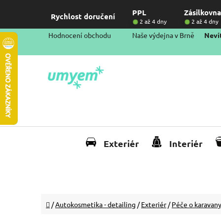
Přejít
PPL
Zásilkovna
na
Rychlost doručení
2 až 4 dny
2 až 4 dny
obsah
Hodnocení obchodu
Naše výdejna v Brně
Nevít
Exteriér
Interiér
Domů
/
Autokosmetika - detailing
/
Exteriér
/
Péče o karavany