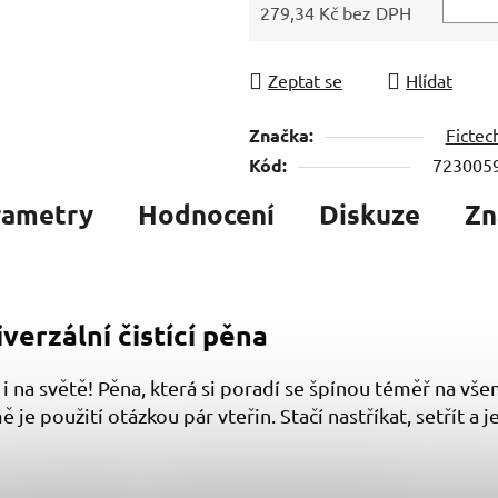
279,34 Kč bez DPH
Měrná cena:
Zeptat se
Hlídat
Značka:
Fictec
Kód:
723005
rametry
Hodnocení
Diskuze
Zn
verzální čistící pěna
 na světě! Pěna, která si poradí se špínou téměř na vše
 je použití otázkou pár vteřin. Stačí nastříkat, setřít a j