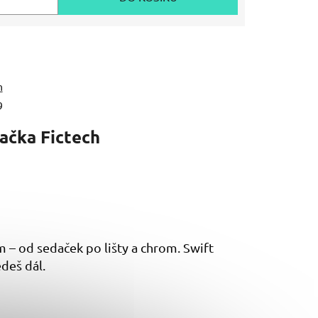
h
9
ačka
Fictech
m – od sedaček po lišty a chrom. Swift
edeš dál.