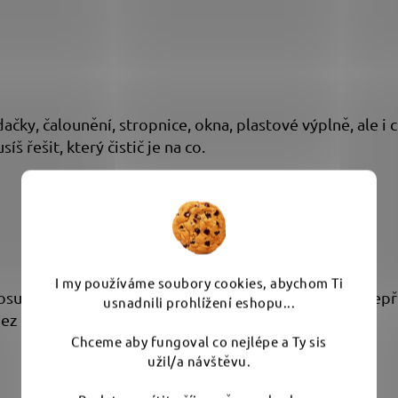
ačky, čalounění, stropnice, okna, plastové výplně, ale 
 řešit, který čistič je na co.
I my používáme soubory cookies, abychom Ti
u. Swift po sobě zanechá svěží vůni a zbaví auto i nepří
usnadnili prohlížení eshopu...
bez otevření okna.
Chceme aby fungoval co nejlépe a Ty sis
užil/a návštěvu.