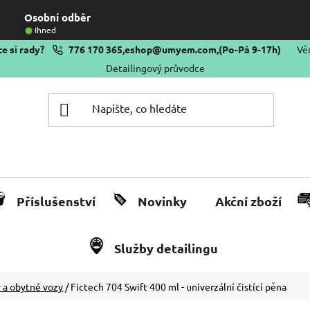
Osobní odběr
Ihned
e si rady?
776 170 365
,
eshop@umyem.com
,
(Po-Pá 9-17h)
Vě
Detailingový průvodce
Příslušenství
Novinky
Akční zboží
Služby detailingu
 a obytné vozy
/
Fictech 704 Swift 400 ml - univerzální čistící pěna