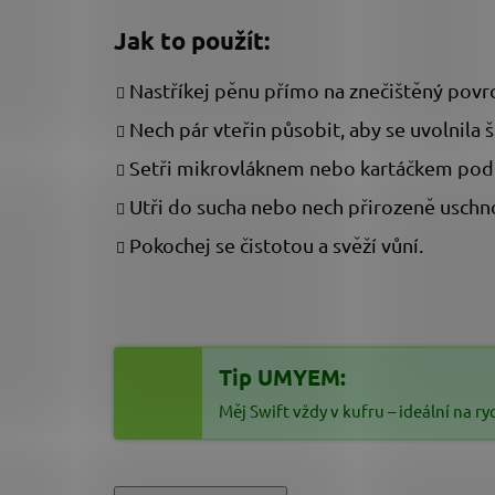
Jak to použít:
Nastříkej pěnu přímo na znečištěný povr
Nech pár vteřin působit, aby se uvolnila š
Setři mikrovláknem nebo kartáčkem pod
Utři do sucha nebo nech přirozeně uschn
Pokochej se čistotou a svěží vůní.
Tip UMYEM:
Měj Swift vždy v kufru – ideální na 