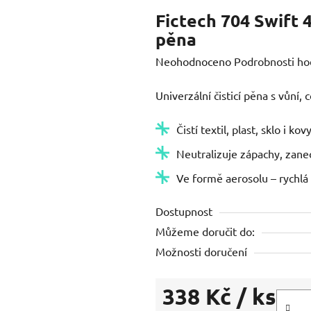
Fictech 704 Swift 4
pěna
Průměrné
Neohodnoceno
Podrobnosti ho
hodnocení
Univerzální čisticí pěna s vůní, c
produktu
je
Čistí textil, plast, sklo i kovy
0,0
Neutralizuje zápachy, zane
z
5
Ve formě aerosolu – rychlá 
hvězdiček.
Dostupnost
Můžeme doručit do:
Možnosti doručení
338 Kč
/ ks