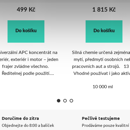
1 815 Kč
938 Kč
Do košíku
Do košíku
lná chemie určená zejména na
Extrémně rychlá a snadn
tí, předmytí osobních nebo
ochrana laku s minimální
acovních aut a strojů. 13 pH
spotřebou a možností aplik
odné používat i jako aktivní
přes napěňovač. Na všech
pěnu. Ekonomicky výhodné
exteriérové povrchy s aplik
10 000 ml
1 l
balení.
do mokra. Výdrž ochrany 
měsíce. Jedna aplikace = 0,9
(1:50). Vodu z laku odvádí sk
water sheeting.
Doručíme do zítra
Pečlivě testujeme
Objednejte do 8:00 a balíček
Prodáváme pouze kvalitní