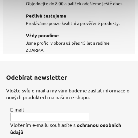
Objednejte do 8:00 a balíček odešleme ještě dnes.
Pečlivě testujeme
Prodáváme pouze kvalitní a prověřené produkty.
Vždy poradíme
Jsme profíci v oboru už přes 15 let a radíme
ZDARMA.
Z
á
Odebírat newsletter
p
a
Vložte svůj e-mail a my vám budeme zasílat informace o
t
nových produktech na našem e-shopu.
í
E-mail
Vložením e-mailu souhlasíte s
ochranou osobních
údajů