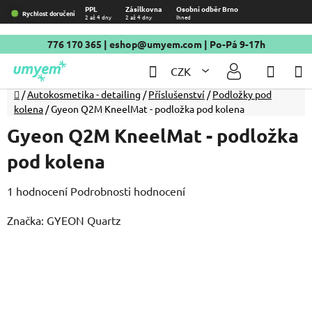
Přejít
PPL
Zásilkovna
Osobní odběr Brno
Rychlost doručení
2 až 4 dny
2 až 4 dny
Ihned
na
obsah
776 170 365
|
eshop@umyem.com
| Po-Pá 9-17h
Hledat
NÁKU
CZK
KOŠÍ
Domů
/
Autokosmetika - detailing
/
Příslušenství
/
Podložky pod
kolena
/
Gyeon Q2M KneelMat - podložka pod kolena
Gyeon Q2M KneelMat - podložka
pod kolena
Průměrné
1 hodnocení
Podrobnosti hodnocení
hodnocení
Značka:
GYEON Quartz
produktu
je
5,0
z
5