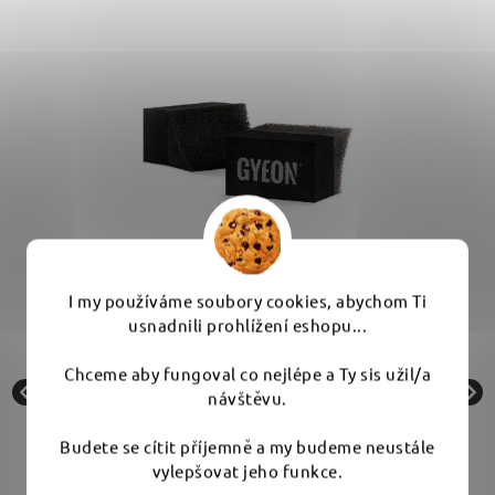
 -
Gyeon Q2M Tire Applicator Small -
I my používáme soubory cookies, abychom Ti
aplikátor na pneumatiky
usnadnili prohlížení eshopu...
Chceme aby fungoval co nejlépe a Ty sis užil/a
Skladem
návštěvu.
Budete se cítit příjemně a my budeme neustále
59 Kč
vylepšovat jeho funkce.