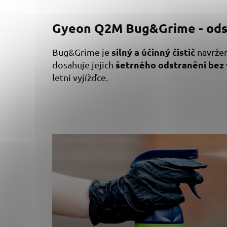
hodnocení
produktu
je
Gyeon Q2M Bug&Grime - ods
4,9
z
5
silný a účinný čistič
Bug&Grime je
navrže
hvězdiček.
šetrného odstranění bez
dosahuje jejich
letní vyjížďce.