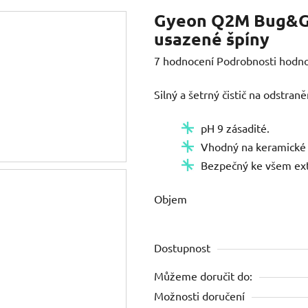
Gyeon Q2M Bug&Gr
usazené špíny
Průměrné
7 hodnocení
Podrobnosti hodn
hodnocení
Silný a šetrný čistič na odstra
produktu
je
pH 9 zásadité.
4,9
Vhodný na keramické 
z
Bezpečný ke všem ex
5
hvězdiček.
Objem
Dostupnost
Můžeme doručit do:
Možnosti doručení