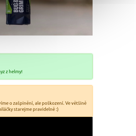
yz z helmy!
íme o zašpinění, ale poškození. Ve většině
miláčky starejme pravidelně :)