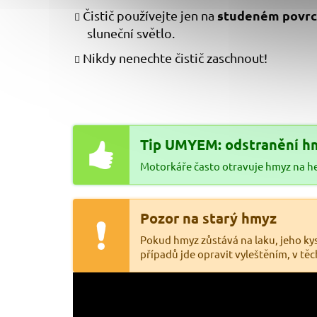
studeném povr
Čistič používejte jen na
sluneční světlo.
Nikdy nenechte čistič zaschnout!
Tip UMYEM: odstranění h
Motorkáře často otravuje hmyz na he
Pozor na starý hmyz
Pokud hmyz zůstává na laku, jeho kys
případů jde opravit vyleštěním, v těc