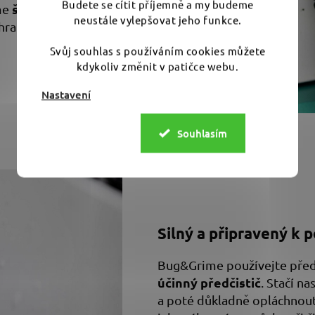
Budete se cítit příjemně a my budeme
šetrný a bezpečný
ime
neustále vylepšovat jeho funkce.
hranách i k většině vosků.
Svůj souhlas s používáním cookies můžete
kdykoliv změnit v patičce webu.
Nastavení
Souhlasím
Silný a připravený k p
Bug&Grime používejte před
účinný předčistič
. Stačí na
a poté důkladně opláchnout