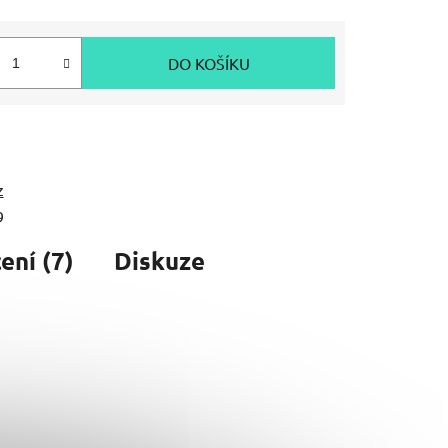
DO KOŠÍKU
z
9
ní (7)
Diskuze