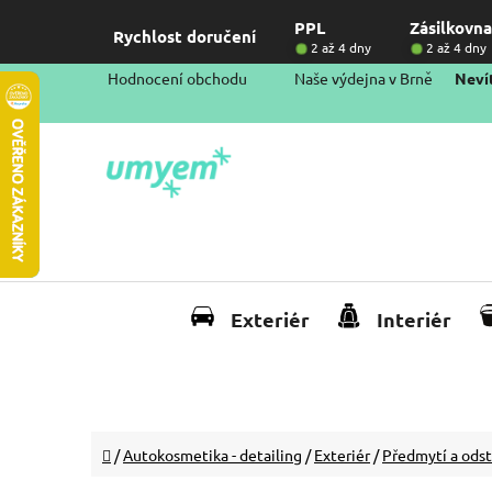
Přejít
PPL
Zásilkovna
na
Rychlost doručení
2 až 4 dny
2 až 4 dny
obsah
Hodnocení obchodu
Naše výdejna v Brně
Nevít
Exteriér
Interiér
Domů
/
Autokosmetika - detailing
/
Exteriér
/
Předmytí a ods