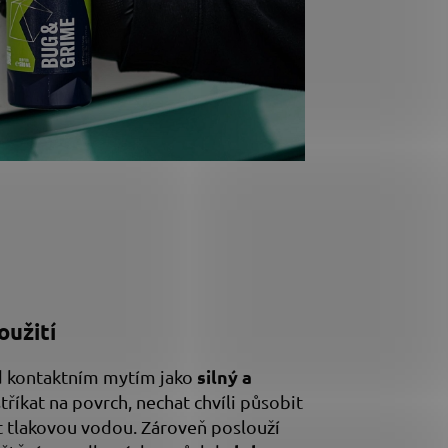
oužití
silný a
 kontaktním mytím jako
stříkat na povrch, nechat chvíli působit
 tlakovou vodou. Zároveň poslouží