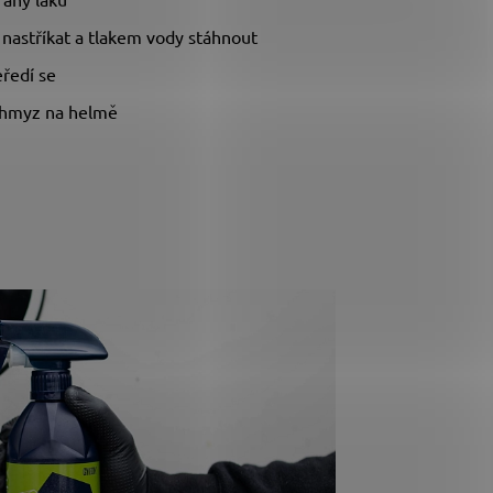
í nastříkat a tlakem vody stáhnout
eředí se
- hmyz na helmě