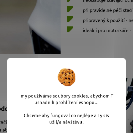
při pravidelné péči stač
připravený k použití - n
ideální pro motorkáře 
I my používáme soubory cookies, abychom Ti
usnadnili prohlížení eshopu...
dolných nečistot
Chceme aby fungoval co nejlépe a Ty sis
jedno nastříkání
tačí
užil/a návštěvu.
starší a odolné
 i