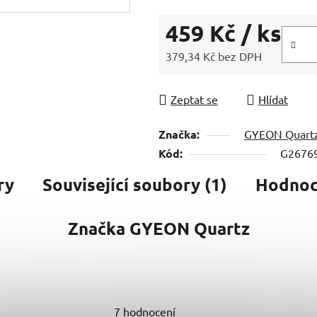
459 Kč
/ ks
379,34 Kč bez DPH
Měrná cena:
Zeptat se
Hlídat
Značka:
GYEON Quart
Kód:
G2676
ry
Související soubory (1)
Hodnoce
Značka
GYEON Quartz
7 hodnocení