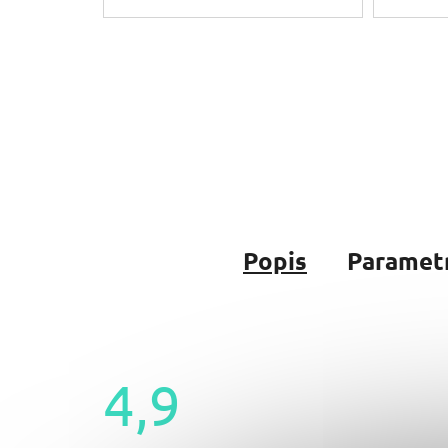
Popis
Paramet
4,9
Průměrné