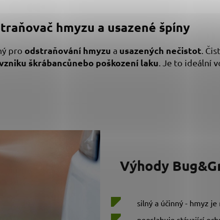
traňovač hmyzu a usazené špíny
odstraňování hmyzu
usazených nečistot
ný pro
a
. Čis
 vzniku škrábanců
nebo poškození laku
. Je to ideální
Výhody Bug&G
silný a účinný - hmyz je
neoslabuje stávající och