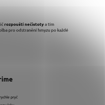
rozpouští nečistoty
tič
a tím
 volba pro odstranění hmyzu po každé
rime
 rychle pryč
rany laku