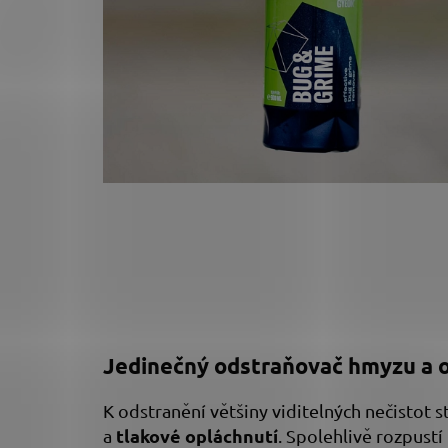
Jedinečný odstraňovač hmyzu a o
K odstranění většiny viditelných nečistot s
tlakové opláchnutí
a
. Spolehlivě rozpustí