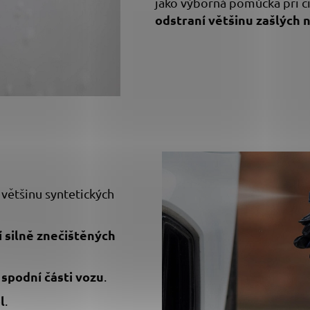
jako výborná pomůcka při č
odstraní většinu zašlých n
většinu syntetických
 silně znečištěných
spodní části vozu
o
.
l
.