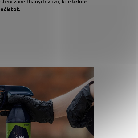
lehce
ištění zanedbaných vozů, kde
ečistot.