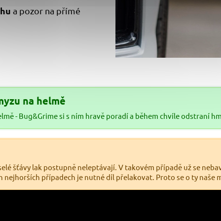
chu
a pozor na přímé
myzu na helmě
lmě - Bug&Grime si s ním hravě poradí a během chvíle odstraní hm
elé šťávy lak postupně neleptávají. V takovém případě už se nebav
h nejhorších případech je nutné díl přelakovat. Proto se o ty naše 