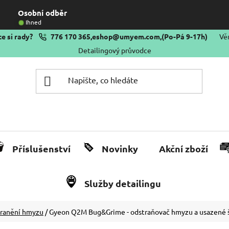
Osobní odběr
Ihned
e si rady?
776 170 365
,
eshop@umyem.com
,
(Po-Pá 9-17h)
Vě
Detailingový průvodce
Příslušenství
Novinky
Akční zboží
Služby detailingu
tranění hmyzu
/
Gyeon Q2M Bug&Grime - odstraňovač hmyzu a usazené 