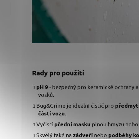
Rady pro použití
pH 9
- bezpečný pro keramické ochrany a 
vosků.
předmytí
Bug&Grime je ideální čistič pro
částí vozu
.
přední masku
Vyčistí
plnou hmyzu neb
zádveří
podběhy ko
Skvělý také na
nebo