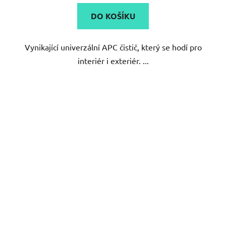
5,0
DO KOŠÍKU
z
5
Vynikající univerzální APC čistič, který se hodí pro
hvězdiček.
interiér i exteriér. ...