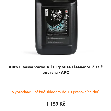
Auto Finesse Verso All Purpouse Cleaner 5L čistič
povrchu - APC
Průměrné
Vyprodáno - běžně skladem do 10 pracovních dnů
hodnocení
produktu
1 159 Kč
je