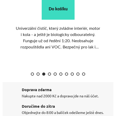
Do košíku
odí
Univerzální čistič, který zvládne interiér, motor
Vy
 -
i kola - a ještě je biologicky odbouratelný.
p
a
Funguje už od ředění 1:20. Neobsahuje
ě
rozpouštědla ani VOC. Bezpečný pro lak i
textilie.
Doprava zdarma
Nakupte nad 2000 Kč a doprava jde na náš účet.
Doručíme do zítra
Objednejte do 8:00 a balíček odešleme ještě dnes.