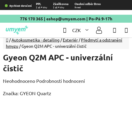
Přejít
PPL
Zásilkovna
Osobní odběr Brno
Rychlost doručení
2 až 4 dny
2 až 4 dny
Ihned
na
obsah
776 170 365
|
eshop@umyem.com
| Po-Pá 9-17h
Hledat
NÁKU
CZK
KOŠÍ
Domů
/
Autokosmetika - detailing
/
Exteriér
/
Předmytí a odstranění
hmyzu
/
Gyeon Q2M APC - univerzální čistič
Gyeon Q2M APC - univerzální
čistič
Průměrné
Neohodnoceno
Podrobnosti hodnocení
hodnocení
Značka:
GYEON Quartz
produktu
je
0,0
z
5