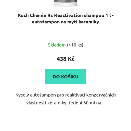
Koch Chemie Rs Reactivation shampoo 1 l -
autošampon na mytí keramiky
Průměrné
Skladem
(>10 ks)
hodnocení
produktu
438 Kč
je
5,0
DO KOŠÍKU
z
5
Kyselý autošampon pro reaktivaci konzervačních
hvězdiček.
vlastností keramiky. ředění 50 ml na...