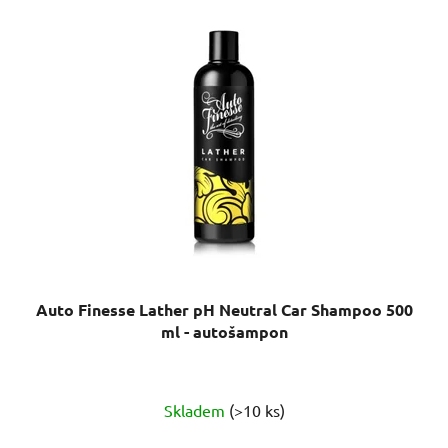
Auto Finesse Lather pH Neutral Car Shampoo 500
ml - autošampon
Průměrné
Skladem
(>10 ks)
hodnocení
produktu