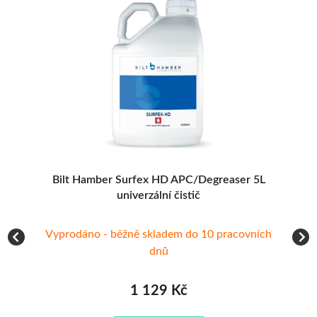
r
Bilt Hamber Surfex HD APC/Degreaser 5L
A
univerzální čistič
Vyprodáno - běžně skladem do 10 pracovních
Vy
dnů
1 129 Kč