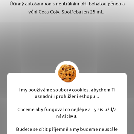
Účinný autošampon s neutrálním pH, bohatou pěnou a
vůní Coca Coly. Spotřeba jen 25 ml...
I my používáme soubory cookies, abychom Ti
usnadnili prohlížení eshopu...
Chceme aby fungoval co nejlépe a Ty sis užil/a
návštěvu.
Budete se cítit příjemně a my budeme neustále
ZviZZer Allround Shampoo 1000 ml - šampon a