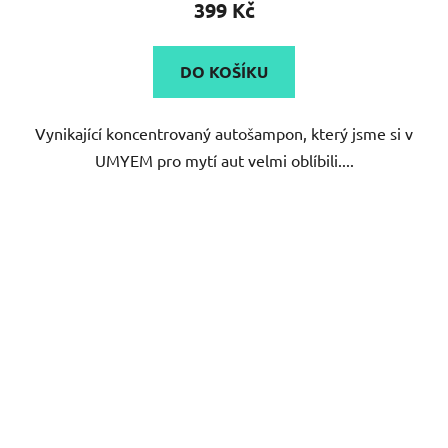
399 Kč
je
5,0
DO KOŠÍKU
z
5
Vynikající koncentrovaný autošampon, který jsme si v
hvězdiček.
UMYEM pro mytí aut velmi oblíbili....