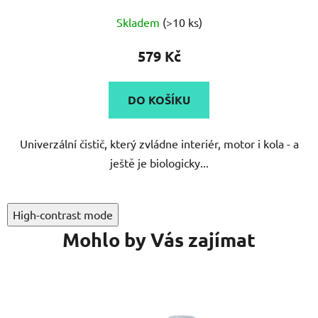
Průměrné
Skladem
(>10 ks)
hodnocení
produktu
579 Kč
je
5,0
DO KOŠÍKU
z
5
Univerzální čistič, který zvládne interiér, motor i kola - a
hvězdiček.
ještě je biologicky...
High-contrast mode
Mohlo by Vás zajímat