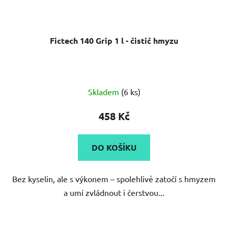
Fictech 140 Grip 1 l - čistič hmyzu
Skladem
(6 ks)
458 Kč
DO KOŠÍKU
Bez kyselin, ale s výkonem – spolehlivě zatočí s hmyzem
a umí zvládnout i čerstvou...