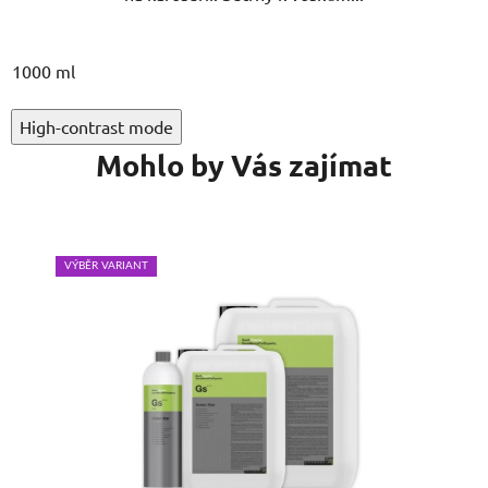
1000 ml
High-contrast mode
Mohlo by Vás zajímat
VÝBĚR VARIANT
VÝB