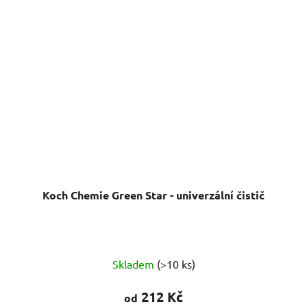
Koch Chemie Green Star - univerzální čistič
Průměrné
Skladem
(>10 ks)
hodnocení
produktu
212 Kč
od