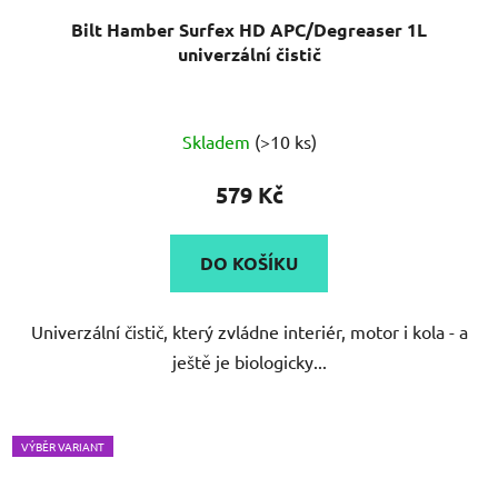
Bilt Hamber Surfex HD APC/Degreaser 1L
univerzální čistič
Průměrné
Skladem
(>10 ks)
hodnocení
produktu
579 Kč
je
5,0
DO KOŠÍKU
z
5
Univerzální čistič, který zvládne interiér, motor i kola - a
hvězdiček.
ještě je biologicky...
VÝBĚR VARIANT