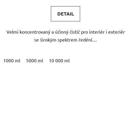
je
4,8
DETAIL
z
5
Velmi koncentrovaný a účinný čistič pro interiér i exteriér
hvězdiček.
se širokým spektrem ředění....
1000 ml
5000 ml
10 000 ml