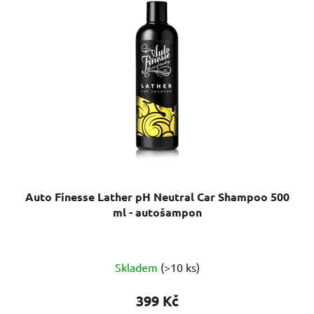
Auto Finesse Lather pH Neutral Car Shampoo 500
ml - autošampon
Průměrné
Skladem
(>10 ks)
hodnocení
produktu
399 Kč
je