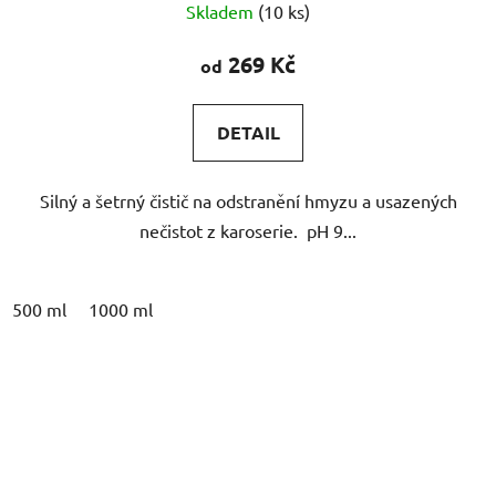
Skladem
(10 ks)
hodnocení
produktu
269 Kč
od
je
4,9
DETAIL
z
5
Silný a šetrný čistič na odstranění hmyzu a usazených
hvězdiček.
nečistot z karoserie. pH 9...
500 ml
1000 ml