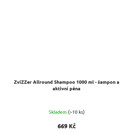
ZviZZer Allround Shampoo 1000 ml - šampon a
aktivní pěna
Průměrné
Skladem
(>10 ks)
hodnocení
produktu
669 Kč
je