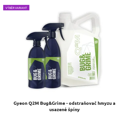
VÝBĚR VARIANT
Gyeon Q2M Bug&Grime - odstraňovač hmyzu a
usazené špíny
Průměrné