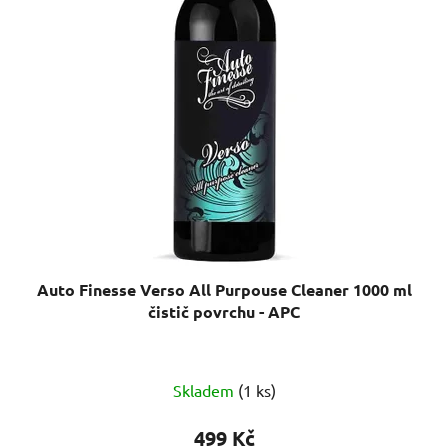
Auto Finesse Verso All Purpouse Cleaner 1000 ml
čistič povrchu - APC
Průměrné
Skladem
(1 ks)
hodnocení
produktu
499 Kč