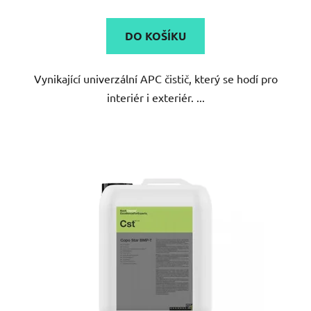
je
5,0
DO KOŠÍKU
z
5
Vynikající univerzální APC čistič, který se hodí pro
hvězdiček.
interiér i exteriér. ...