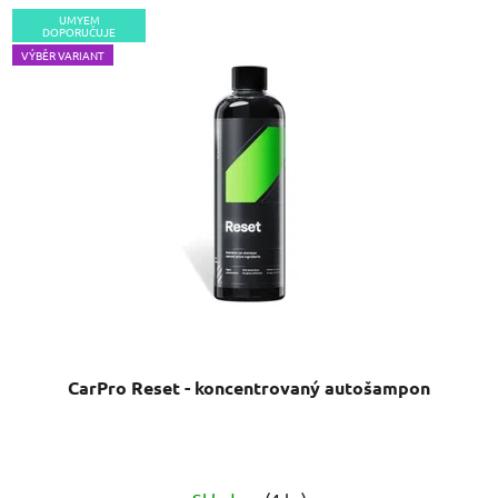
UMYEM
DOPORUČUJE
VÝBĚR VARIANT
CarPro Reset - koncentrovaný autošampon
Průměrné