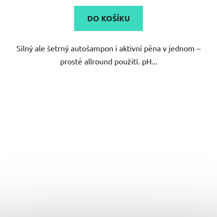
5,0
DO KOŠÍKU
z
5
Silný ale šetrný autošampon i aktivní pěna v jednom –
hvězdiček.
prostě allround použití. pH...