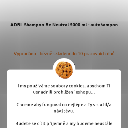
ADBL Shampoo Be Neutral 5000 ml - autošampon
Vyprodáno - běžně skladem do 10 pracovních dnů
1 190 Kč
DO KOŠÍKU
I my používáme soubory cookies, abychom Ti
usnadnili prohlížení eshopu...
Účinný autošampon s neutrálním pH, bohatou pěnou a
Chceme aby fungoval co nejlépe a Ty sis užil/a
vůní Coca Coly. Spotřeba jen 25 ml...
návštěvu.
Budete se cítit příjemně a my budeme neustále