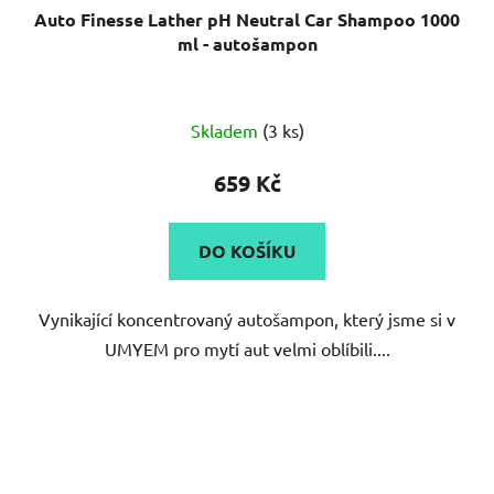
Auto Finesse Lather pH Neutral Car Shampoo 1000
ml - autošampon
Průměrné
Skladem
(3 ks)
hodnocení
produktu
659 Kč
je
5,0
DO KOŠÍKU
z
5
Vynikající koncentrovaný autošampon, který jsme si v
hvězdiček.
UMYEM pro mytí aut velmi oblíbili....