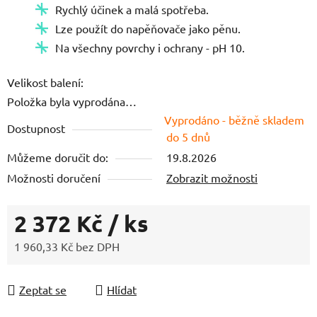
Rychlý účinek a malá spotřeba.
z
Lze použít do napěňovače jako pěnu.
5
Na všechny povrchy i ochrany - pH 10.
hvězdiček.
Velikost balení:
Položka byla vyprodána…
Vyprodáno - běžně skladem
Dostupnost
do 5 dnů
Můžeme doručit do:
19.8.2026
Možnosti doručení
Zobrazit možnosti
2 372 Kč
/ ks
1 960,33 Kč bez DPH
Měrná cena:
Zeptat se
Hlídat