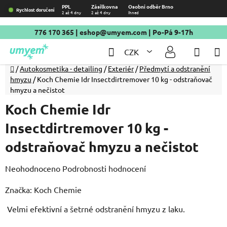
Přejít
PPL
Zásilkovna
Osobní odběr Brno
Rychlost doručení
2 až 4 dny
2 až 4 dny
Ihned
na
obsah
776 170 365
|
eshop@umyem.com
| Po-Pá 9-17h
Hledat
NÁKU
CZK
KOŠÍ
Domů
/
Autokosmetika - detailing
/
Exteriér
/
Předmytí a odstranění
hmyzu
/
Koch Chemie Idr Insectdirtremover 10 kg - odstraňovač
hmyzu a nečistot
Koch Chemie Idr
Insectdirtremover 10 kg -
odstraňovač hmyzu a nečistot
Průměrné
Neohodnoceno
Podrobnosti hodnocení
hodnocení
Značka:
Koch Chemie
produktu
Velmi efektivní a šetrné odstranění hmyzu z laku.
je
0,0