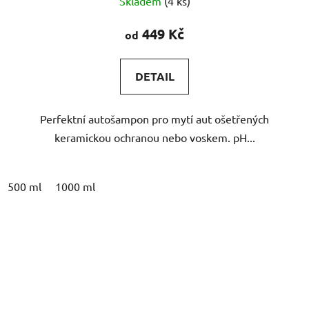
Skladem
(4 ks)
hodnocení
produktu
449 Kč
od
je
4,8
DETAIL
z
5
Perfektní autošampon pro mytí aut ošetřených
hvězdiček.
keramickou ochranou nebo voskem. pH...
500 ml
1000 ml