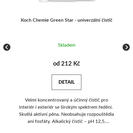
 -
Koch Chemie Green Star - univerzální čistič
Skladem
od 212 Kč
DETAIL
Velmi koncentrovaný a účinný čistič pro
Si
interiér i exteriér se širokým spektrem ředění.
Skvělá aktivní pěna. Neobsahuje rozpouštědla
a
ani fosfáty. Alkalický čistič – pH 12,5.
vní
Ekonomicky výhodný.