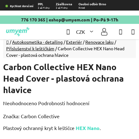
Přejít
PPL
Zásilkovna
Osobní odběr Brno
Rychlost doručení
2 až 4 dny
2 až 4 dny
Ihned
na
obsah
776 170 365
|
eshop@umyem.com
| Po-Pá 9-17h
Hledat
NÁKU
CZK
KOŠÍ
Domů
/
Autokosmetika - detailing
/
Exteriér
/
Renovace laku
/
Příslušenství k leštičkám
/
Carbon Collective HEX Nano Head
Cover - plastová ochrana hlavice
Carbon Collective HEX Nano
Head Cover - plastová ochrana
hlavice
Průměrné
Neohodnoceno
Podrobnosti hodnocení
hodnocení
Značka:
Carbon Collective
produktu
Plastový ochranný kryt k leštičce
je
HEX Nano
.
0,0