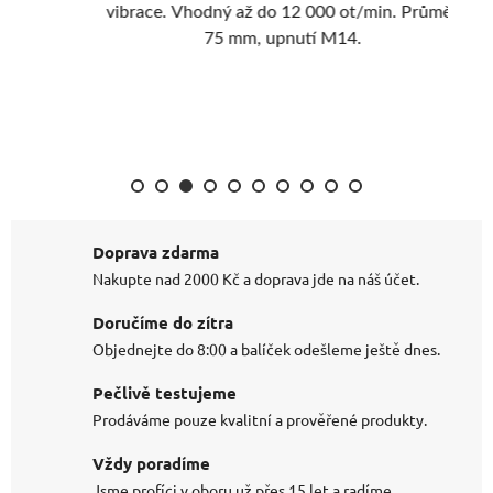
vibrace. Vhodný až do 12 000 ot/min. Průměr
vibrace. Vhod
75 mm, upnutí M14.
Doprava zdarma
Nakupte nad 2000 Kč a doprava jde na náš účet.
Doručíme do zítra
Objednejte do 8:00 a balíček odešleme ještě dnes.
Pečlivě testujeme
Prodáváme pouze kvalitní a prověřené produkty.
Vždy poradíme
Jsme profíci v oboru už přes 15 let a radíme