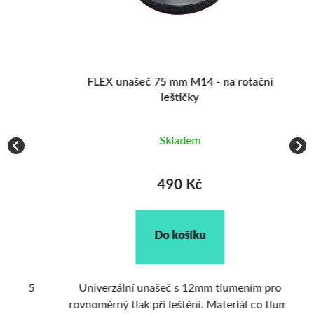
FLEX unašeč 75 mm M14 - na rotační
leštičky
Vy
Skladem
490 Kč
Do košíku
 75
Univerzální unašeč s 12mm tlumením pro
rovnoměrný tlak při leštění. Materiál co tlumí
ro