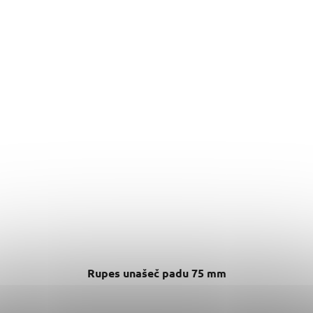
Rupes unašeč padu 75 mm