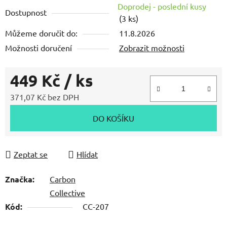
Doprodej - poslední kusy
z
Dostupnost
(3 ks)
5
Můžeme doručit do:
11.8.2026
hvězdiček.
Možnosti doručení
Zobrazit možnosti
449 Kč
/ ks
371,07 Kč bez DPH
Měrná cena:
DO KOŠÍKU
Zeptat se
Hlídat
Značka:
Carbon
Collective
Kód:
CC-207