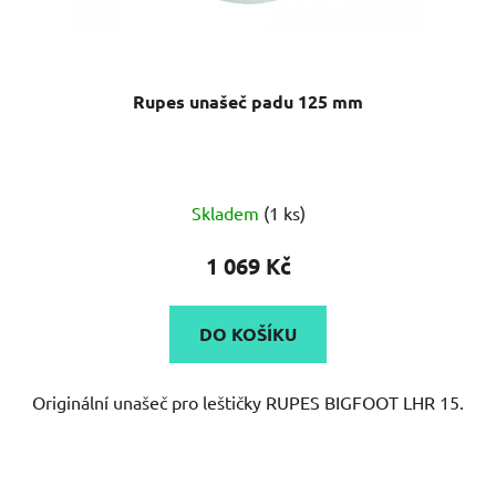
Rupes unašeč padu 125 mm
Průměrné
Skladem
(1 ks)
hodnocení
produktu
1 069 Kč
je
5,0
DO KOŠÍKU
z
5
Originální unašeč pro leštičky RUPES BIGFOOT LHR 15.
hvězdiček.