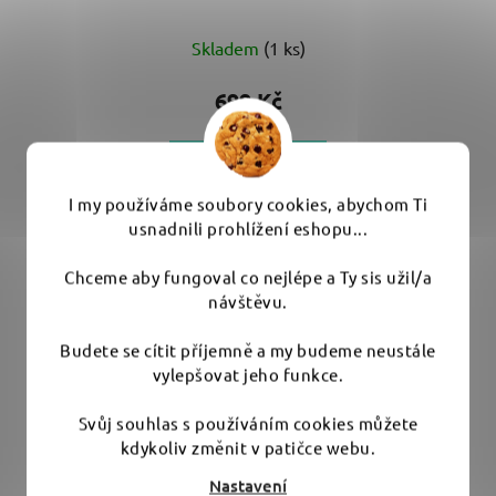
Skladem
(1 ks)
699 Kč
DO KOŠÍKU
I my používáme soubory cookies, abychom Ti
usnadnili prohlížení eshopu...
Originální unašeč pro leštičku RUPES LHR 75 E
Chceme aby fungoval co nejlépe a Ty sis užil/a
návštěvu.
Budete se cítit příjemně a my budeme neustále
vylepšovat jeho funkce.
Svůj souhlas s používáním cookies můžete
kdykoliv změnit v patičce webu.
Nastavení