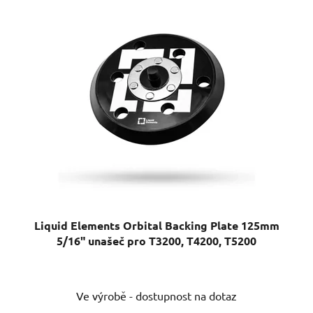
Liquid Elements Orbital Backing Plate 125mm
5/16" unašeč pro T3200, T4200, T5200
Průměrné
Ve výrobě - dostupnost na dotaz
hodnocení