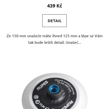
produktu
439 Kč
je
5,0
DETAIL
z
5
Ze 150 mm unašeče máte ihned 125 mm a lépe se Vám
hvězdiček.
tak bude leštit detail. Unašeč...