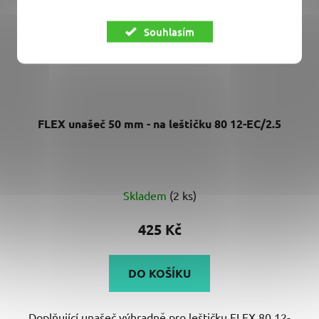
Souhlasím
FLEX unašeč 50 mm - na leštičku 80 12-EC/2.5
Skladem
(2 ks)
425 Kč
DO KOŠÍKU
Doplňující unašeč výhradně pro leštičku FLEX 80 12-