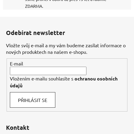
ZDARMA.
Z
á
Odebírat newsletter
p
a
Vložte svůj e-mail a my vám budeme zasílat informace o
t
nových produktech na našem e-shopu.
í
E-mail
Vložením e-mailu souhlasíte s
ochranou osobních
údajů
PŘIHLÁSIT SE
Kontakt