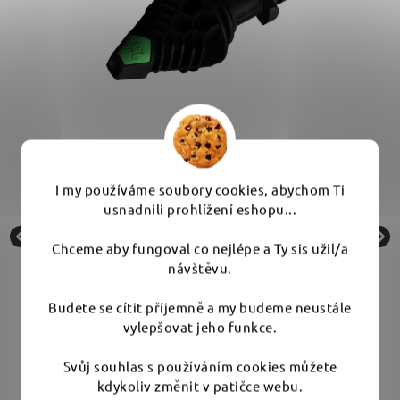
ka
AVA 25° Nozzle P30-P60 zakončovací tryska
I my používáme soubory cookies, abychom Ti
usnadnili prohlížení eshopu...
Doprodej - poslední kusy
Chceme aby fungoval co nejlépe a Ty sis užil/a
návštěvu.
539 Kč
Budete se cítit příjemně a my budeme neustále
vylepšovat jeho funkce.
Do košíku
Svůj souhlas s používáním cookies můžete
kdykoliv změnit v patičce webu.