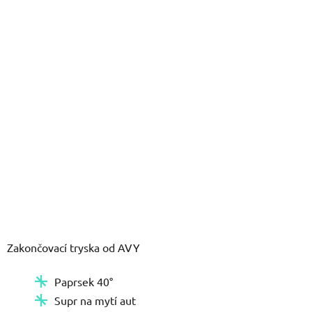
5
hvězdiček.
Zakončovací tryska od AVY
Paprsek 40°
Supr na mytí aut