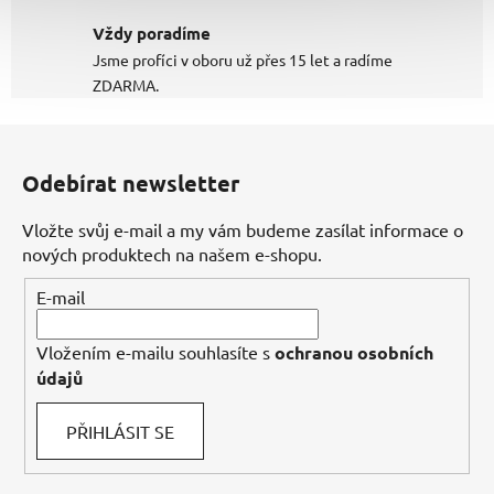
Vždy poradíme
Jsme profíci v oboru už přes 15 let a radíme
ZDARMA.
Z
á
Odebírat newsletter
p
a
Vložte svůj e-mail a my vám budeme zasílat informace o
t
nových produktech na našem e-shopu.
í
E-mail
Vložením e-mailu souhlasíte s
ochranou osobních
údajů
PŘIHLÁSIT SE