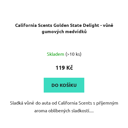
California Scents Golden State Delight - vůně
gumových medvídků
Průměrné
Skladem
(>10 ks)
hodnocení
produktu
119 Kč
je
5,0
DO KOŠÍKU
z
5
Sladká vůně do auta od California Scents s příjemným
hvězdiček.
aroma oblíbených sladkostí....