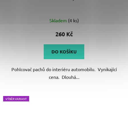
Skladem
(4 ks)
260 Kč
DO KOŠÍKU
Pohlcovač pachů do interiéru automobilu. Vynikající
cena. Dlouhá...
VÝBĚR VARIANT