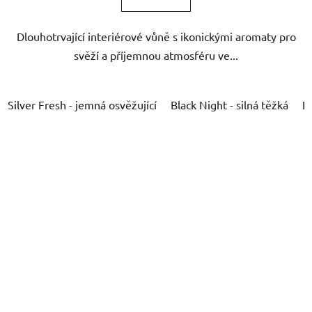
Dlouhotrvající interiérové vůně s ikonickými aromaty pro
svěží a příjemnou atmosféru ve...
Silver Fresh - jemná osvěžující
Black Night - silná těžká
L