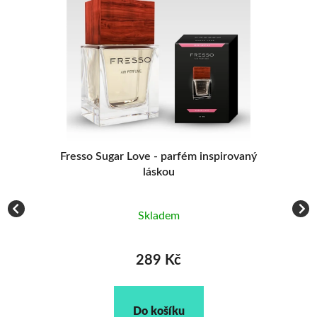
Fresso Sugar Love - parfém inspirovaný
F
láskou
Skladem
289 Kč
Do košíku