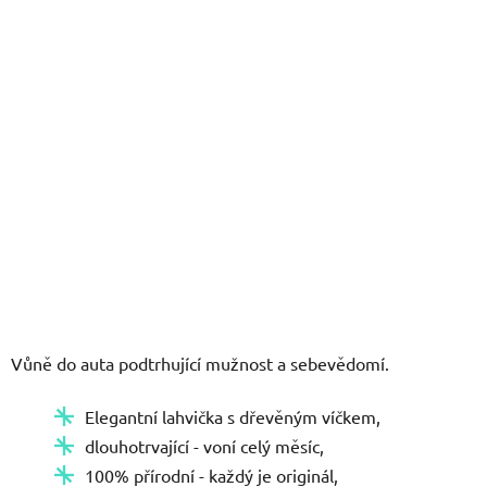
hvězdiček.
Vůně do auta podtrhující mužnost a sebevědomí.
Elegantní lahvička s dřevěným víčkem,
dlouhotrvající - voní celý měsíc,
100% přírodní - každý je originál,