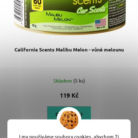
California Scents Malibu Melon - vůně melounu
Skladem
(5 ks)
119 Kč
DO KOŠÍKU
Osvěžující letní vůně do auta od California Scents se
I my používáme soubory cookies, abychom Ti