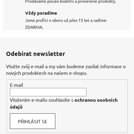
Prodáváme pouze kvalitní a prověřené produkty.
Vždy poradíme
Jsme profíci v oboru už přes 15 let a radíme
ZDARMA.
Z
á
Odebírat newsletter
p
a
Vložte svůj e-mail a my vám budeme zasílat informace o
t
nových produktech na našem e-shopu.
í
E-mail
Vložením e-mailu souhlasíte s
ochranou osobních
údajů
PŘIHLÁSIT SE