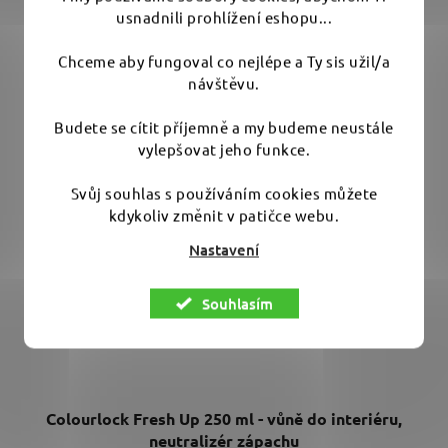
šťavnatým aroma melounu....
usnadnili prohlížení eshopu...
Chceme aby fungoval co nejlépe a Ty sis užil/a
návštěvu.
Budete se cítit příjemně a my budeme neustále
vylepšovat jeho funkce.
Svůj souhlas s používáním cookies můžete
kdykoliv změnit v patičce webu.
Nastavení
Souhlasím
Colourlock Fresh Up 250 ml - vůně do interiéru,
neutralizér zápachu