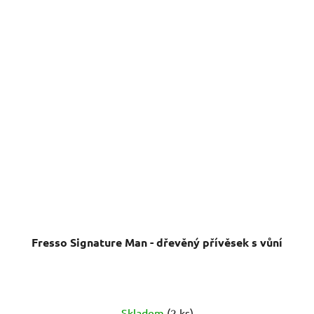
Fresso Signature Man - dřevěný přívěsek s vůní
Průměrné
Skladem
(2 ks)