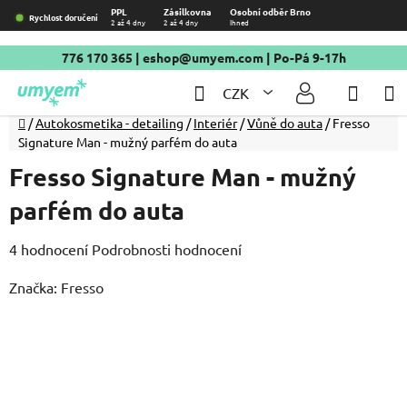
Přejít
PPL
Zásilkovna
Osobní odběr Brno
Rychlost doručení
2 až 4 dny
2 až 4 dny
Ihned
na
obsah
776 170 365
|
eshop@umyem.com
| Po-Pá 9-17h
Hledat
NÁKU
CZK
KOŠÍ
Domů
/
Autokosmetika - detailing
/
Interiér
/
Vůně do auta
/
Fresso
Signature Man - mužný parfém do auta
Fresso Signature Man - mužný
parfém do auta
Průměrné
4 hodnocení
Podrobnosti hodnocení
hodnocení
Značka:
Fresso
produktu
je
4,8
z
5