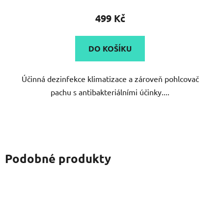
produktu
499 Kč
je
4,5
DO KOŠÍKU
z
5
Účinná dezinfekce klimatizace a zároveň pohlcovač
hvězdiček.
pachu s antibakteriálními účinky....
Podobné produkty