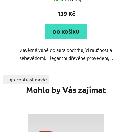
hodnocení
produktu
139 Kč
je
5,0
DO KOŠÍKU
z
5
Závěsná vůně do auta podtrhující mužnost a
hvězdiček.
sebevědomí. Elegantní dřevěné provedení,...
High-contrast mode
Mohlo by Vás zajímat