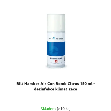
Bilt Hamber Air Con Bomb Citrus 150 ml -
dezinfekce klimatizace
Průměrné
Skladem
(>10 ks)
hodnocení