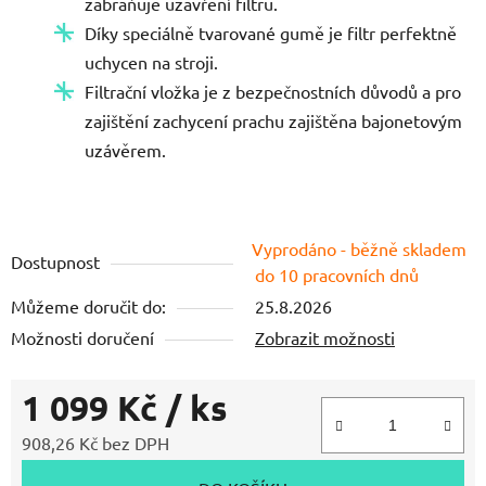
zabraňuje uzavření filtru.
5
Díky speciálně tvarované gumě je filtr perfektně
hvězdiček.
uchycen na stroji.
Filtrační vložka je z bezpečnostních důvodů a pro
zajištění zachycení prachu zajištěna bajonetovým
uzávěrem.
Vyprodáno - běžně skladem
Dostupnost
do 10 pracovních dnů
Můžeme doručit do:
25.8.2026
Možnosti doručení
Zobrazit možnosti
1 099 Kč
/ ks
908,26 Kč bez DPH
Měrná cena: