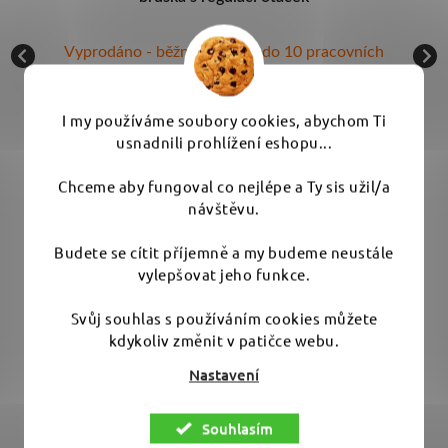
ních
Skladem
I my používáme soubory cookies, abychom Ti
od 2 624 Kč
usnadnili prohlížení eshopu...
DETAIL
Chceme aby fungoval co nejlépe a Ty sis užil/a
návštěvu.
Máme tu malou orbitální brusku, učenou
Budete se cítit příjemně a my budeme neustále
především na lokální opravy laku. Orbit 3
vylepšovat jeho funkce.
í
mm. Skvělá na retuše. Možnosti:
p
kon
Bruska/Bruska + 1 baterie/Bruska + 2
Svůj souhlas s používáním cookies můžete
z
kdykoliv změnit v patičce webu.
Baterie/1 Baterie ↓
ízká
Nastavení
Souhlasím