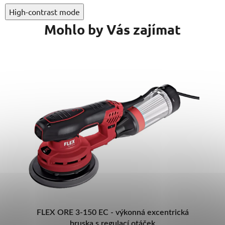
High-contrast mode
Mohlo by Vás zajímat
VÝBĚR VARIANT
ká
Kovax Chargema-X 31/3O - AKU retušovací
orbitální bruska