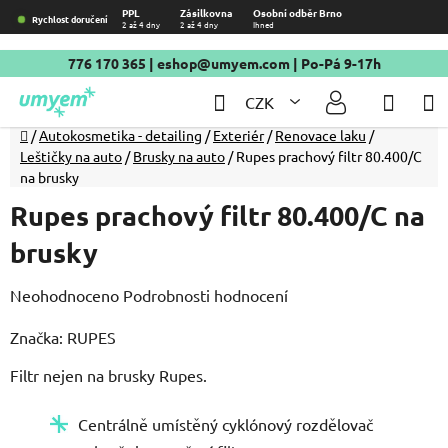
Přejít
PPL
Zásilkovna
Osobní odběr Brno
Rychlost doručení
2 až 4 dny
2 až 4 dny
Ihned
na
obsah
776 170 365
|
eshop@umyem.com
| Po-Pá 9-17h
Hledat
NÁKU
CZK
KOŠÍ
Domů
/
Autokosmetika - detailing
/
Exteriér
/
Renovace laku
/
Leštičky na auto
/
Brusky na auto
/
Rupes prachový filtr 80.400/C
na brusky
Rupes prachový filtr 80.400/C na
brusky
Průměrné
Neohodnoceno
Podrobnosti hodnocení
hodnocení
Značka:
RUPES
produktu
Filtr nejen na brusky Rupes.
je
0,0
Centrálně umístěný cyklónový rozdělovač
z