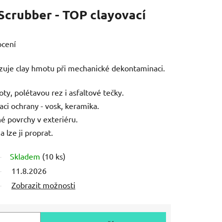
Scrubber - TOP clayovací
ocení
azuje clay hmotu při mechanické dekontaminaci.
ty, polétavou rez i asfaltové tečky.
kaci ochrany - vosk, keramika.
é povrchy v exteriéru.
 lze ji proprat.
Skladem
(10 ks)
11.8.2026
Zobrazit možnosti