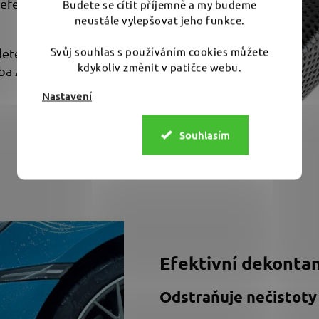
efektivní čištění povrchu
Budete se cítit příjemně a my budeme
neustále vylepšovat jeho funkce.
Svůj souhlas s používáním cookies můžete
 detergentem, což
kdykoliv změnit v patičce webu.
houba zůstane dlouhodobě
Nastavení
Souhlasím
Efektivní dekonta
Odstraňuje nečistoty 