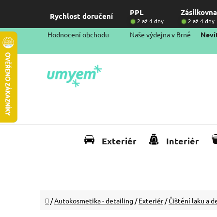
Přejít
PPL
Zásilkovna
na
Rychlost doručení
2 až 4 dny
2 až 4 dny
obsah
Hodnocení obchodu
Naše výdejna v Brně
Nevít
Exteriér
Interiér
Domů
/
Autokosmetika - detailing
/
Exteriér
/
Čištění laku a 