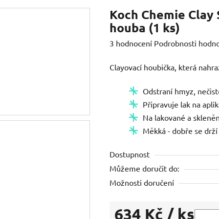
Koch Chemie Clay 
houba (1 ks)
Průměrné
3 hodnocení
Podrobnosti hodn
hodnocení
Clayovací houbička, která nahr
produktu
je
Odstraní hmyz, nečisto
5,0
Připravuje lak na apli
z
Na lakované a skleněn
5
Měkká - dobře se drží a
hvězdiček.
Dostupnost
Můžeme doručit do:
Možnosti doručení
634 Kč
/ ks