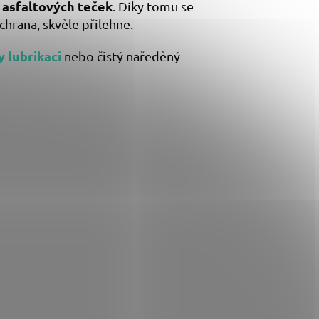
 asfaltových teček
. Díky tomu se
chrana, skvěle přilehne.
y lubrikaci
nebo čistý naředěný