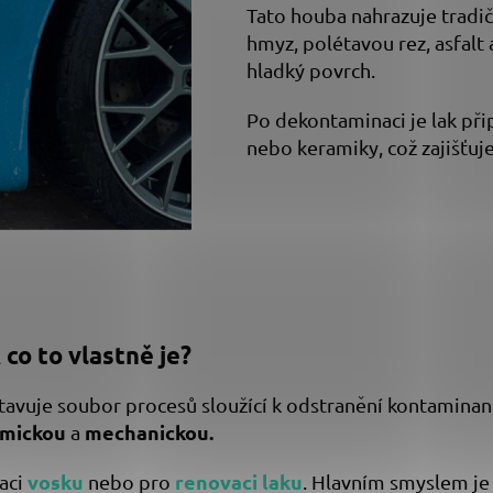
Tato houba nahrazuje tradič
hmyz, polétavou rez, asfalt 
hladký povrch.
Po dekontaminaci je lak při
nebo keramiky, což zajišťuje
co to vlastně je?
tavuje soubor procesů sloužící k odstranění kontaminan
mickou
mechanickou.
a
vosku
renovaci laku
kaci
nebo pro
. Hlavním smyslem je