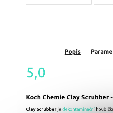
Popis
Parame
5,0
Průměrné
hodnocení
produktu
je
Koch Chemie Clay Scrubber -
5,0
z
5
Clay Scrubber
je
dekontaminační
houbička
hvězdiček.