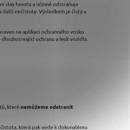
ní clay hmotu a účinně odstraňuje
a další nečistoty. Výsledkem je čistý a
praven na aplikaci ochranného vosku
 dlouhotrvající ochranu a lesk vozidla.
n
emůžeme odstranit
tů, které
 čistota, která pak vede k dokonalému