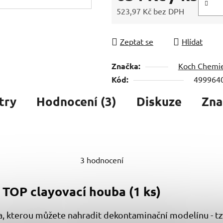
523,97 Kč bez DPH
Měrná cena:
Zeptat se
Hlídat
Značka:
Koch Chemi
Kód:
499964
try
Hodnocení (3)
Diskuze
Zna
3 hodnocení
 TOP clayovací houba (1 ks)
, kterou můžete nahradit dekontaminační modelínu - tzv