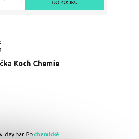
DO KOŠÍKU
e
0
čka
Koch Chemie
chemické
. clay bar. Po