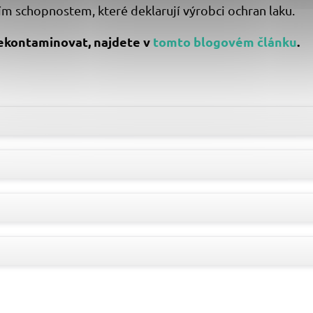
ím schopnostem, které deklarují výrobci ochran laku.
 dekontaminovat, najdete v
tomto blogovém článku
.