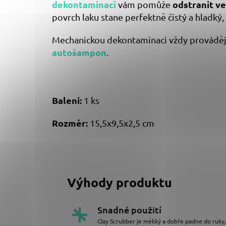
dekontaminaci
odstranit ve
vám pomůže
povrch laku stane perfektně čistý a hladký
Mechanickou dekontaminaci vždy provádějte
autošampon
.
Balení:
1 ks
Rozměr:
15,5x9,5x2,5 cm
Výhody produktu
Snadné použití
Clay Scrubber je měkký a dobře padne do ruky, 