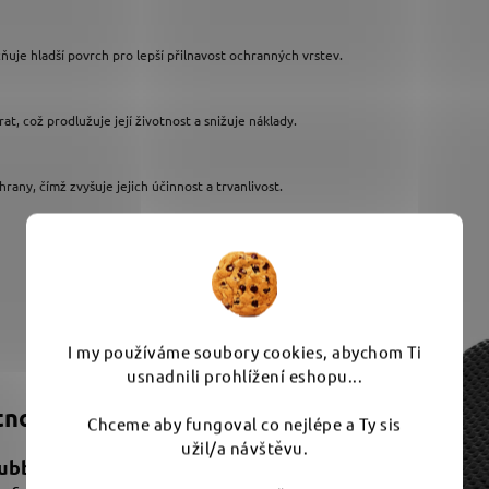
ňuje hladší povrch pro lepší přilnavost ochranných vrstev.
t, což prodlužuje její životnost a snižuje náklady.
hrany, čímž zvyšuje jejich účinnost a trvanlivost.
I my používáme soubory cookies, abychom Ti
usnadnili prohlížení eshopu...
tnost
Chceme aby fungoval co nejlépe a Ty sis
užil/a návštěvu.
rubber
je měkká a snadno