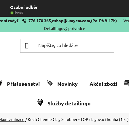
Osobní odběr
Ihned
e si rady?
776 170 365
,
eshop@umyem.com
,
(Po-Pá 9-17h)
Vě
Detailingový průvodce
Příslušenství
Novinky
Akční zboží
Služby detailingu
dekontaminace
/
Koch Chemie Clay Scrubber - TOP clayovací houba (1 ks)