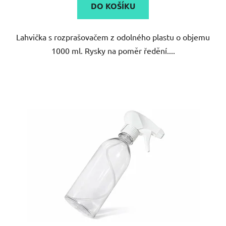
DO KOŠÍKU
z
5
Lahvička s rozprašovačem z odolného plastu o objemu
hvězdiček.
1000 ml. Rysky na poměr ředění....