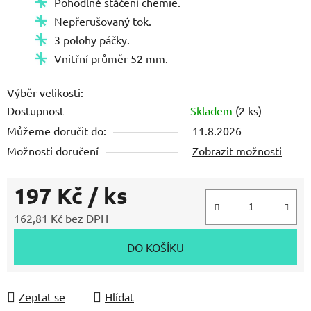
Pohodlné stáčení chemie.
5
Nepřerušovaný tok.
hvězdiček.
3 polohy páčky.
Vnitřní průměr 52 mm.
Výběr velikosti:
Dostupnost
Skladem
(2 ks)
Můžeme doručit do:
11.8.2026
Možnosti doručení
Zobrazit možnosti
197 Kč
/ ks
162,81 Kč bez DPH
Měrná cena:
DO KOŠÍKU
Zeptat se
Hlídat