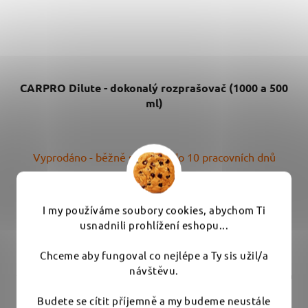
CARPRO Dilute - dokonalý rozprašovač (1000 a 500
ml)
Průměrné
Vyprodáno - běžně skladem do 10 pracovních dnů
hodnocení
produktu
139 Kč
od
je
I my používáme soubory cookies, abychom Ti
5,0
usnadnili prohlížení eshopu...
DETAIL
z
Chceme aby fungoval co nejlépe a Ty sis užil/a
5
návštěvu.
Chytrý mixovací rozprašovač od CarPro. Objem 500 ml a
hvězdiček.
1000 ml Balení včetně...
Budete se cítit příjemně a my budeme neustále