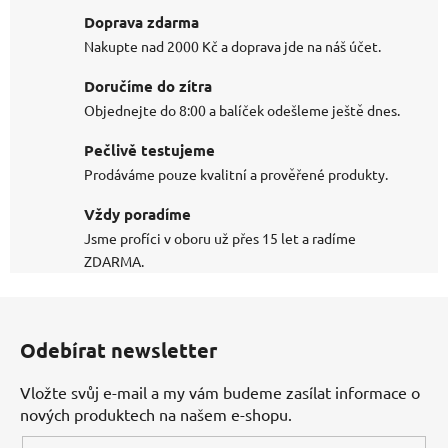
Doprava zdarma
Nakupte nad 2000 Kč a doprava jde na náš účet.
Doručíme do zítra
Objednejte do 8:00 a balíček odešleme ještě dnes.
Pečlivě testujeme
Prodáváme pouze kvalitní a prověřené produkty.
Vždy poradíme
Jsme profíci v oboru už přes 15 let a radíme
ZDARMA.
Z
á
Odebírat newsletter
p
a
Vložte svůj e-mail a my vám budeme zasílat informace o
t
nových produktech na našem e-shopu.
í