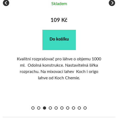
Skladem
109 Kč
Do košíku
u o
Kvalitní rozprašovač pro láhve o objemu 1000
P
ml. Odolná konstrukce. Nastavitelná šířka
ch
rozprachu. Na mixovací lahev Koch i origo
p
lahve od Koch Chemie.