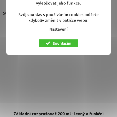
vylepšovat jeho funkce.
500 ml
1000 ml
Svůj souhlas s používáním cookies můžete
kdykoliv změnit v patičce webu.
Nastavení
Souhlasím
Základní rozprašovač 200 ml - levný a funkční