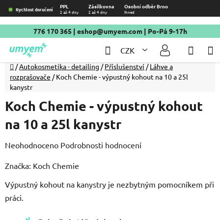
Přejít
PPL
Zásilkovna
Osobní odběr Brno
Rychlost doručení
2 až 4 dny
2 až 4 dny
Ihned
na
obsah
776 170 365
|
eshop@umyem.com
| Po-Pá 9-17h
Hledat
NÁKU
CZK
KOŠÍ
Domů
/
Autokosmetika - detailing
/
Příslušenství
/
Láhve a
rozprašovače
/
Koch Chemie - výpustný kohout na 10 a 25l
kanystr
Koch Chemie - výpustný kohout
na 10 a 25l kanystr
Průměrné
Neohodnoceno
Podrobnosti hodnocení
hodnocení
Značka:
Koch Chemie
produktu
Výpustný kohout na kanystry je nezbytným pomocníkem při
je
práci.
0,0
z