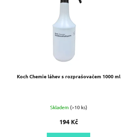
Koch Chemie láhev s rozprašovačem 1000 ml
Průměrné
Skladem
(>10 ks)
hodnocení
produktu
194 Kč
je
4,7