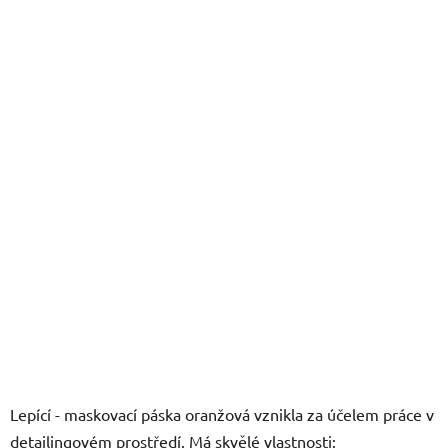
z
5
hvězdiček.
Lepící - maskovací páska oranžová vznikla za účelem práce v
detailingovém prostředí. Má skvělé vlastnosti: