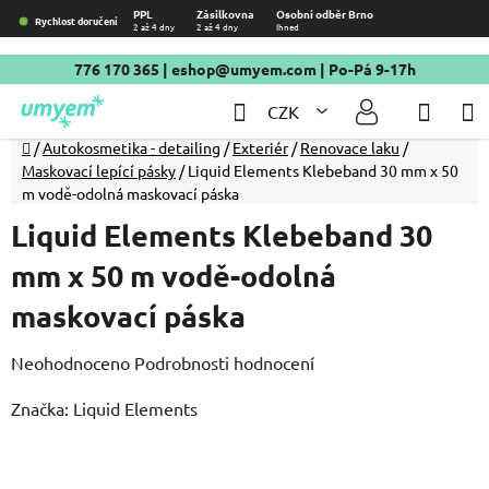
Přejít
PPL
Zásilkovna
Osobní odběr Brno
Rychlost doručení
2 až 4 dny
2 až 4 dny
Ihned
na
obsah
776 170 365
|
eshop@umyem.com
| Po-Pá 9-17h
Hledat
NÁKU
CZK
KOŠÍ
Domů
/
Autokosmetika - detailing
/
Exteriér
/
Renovace laku
/
Maskovací lepící pásky
/
Liquid Elements Klebeband 30 mm x 50
m vodě-odolná maskovací páska
Liquid Elements Klebeband 30
mm x 50 m vodě-odolná
maskovací páska
Průměrné
Neohodnoceno
Podrobnosti hodnocení
hodnocení
Značka:
Liquid Elements
produktu
je
0,0