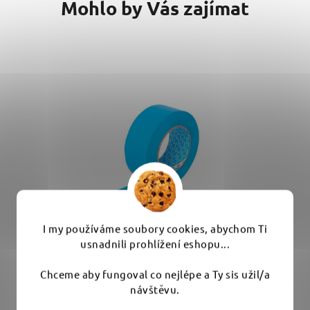
Mohlo by Vás zajímat
I my používáme soubory cookies, abychom Ti
usnadnili prohlížení eshopu...
3M Lepící vodě-odolná maskovací páska
Chceme aby fungoval co nejlépe a Ty sis užil/a
3434 48mm/50m - modrá
návštěvu.