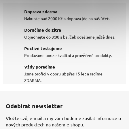
Doprava zdarma
Nakupte nad 2000 Kč a doprava jde na náš účet.
Doručíme do zítra
Objednejte do 8:00 a balíček odešleme ještě dnes.
Pečlivě testujeme
Prodáváme pouze kvalitní a prověřené produkty.
Vždy poradíme
Jsme profíci v oboru už přes 15 let a radíme
ZDARMA.
Z
á
Odebírat newsletter
p
a
Vložte svůj e-mail a my vám budeme zasílat informace o
t
nových produktech na našem e-shopu.