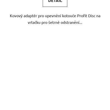
DETAIL
z
5
Kovový adaptér pro upevnění kotouče Profit Disc na
hvězdiček.
vrtačku pro šetrné odstranění...