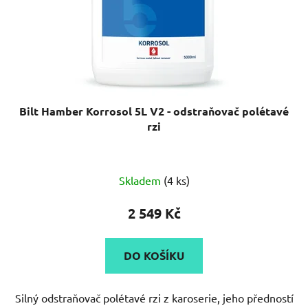
Bilt Hamber Korrosol 5L V2 - odstraňovač polétavé
rzi
Průměrné
Skladem
(4 ks)
hodnocení
produktu
2 549 Kč
je
4,7
DO KOŠÍKU
z
5
Silný odstraňovač polétavé rzi z karoserie, jeho předností
hvězdiček.