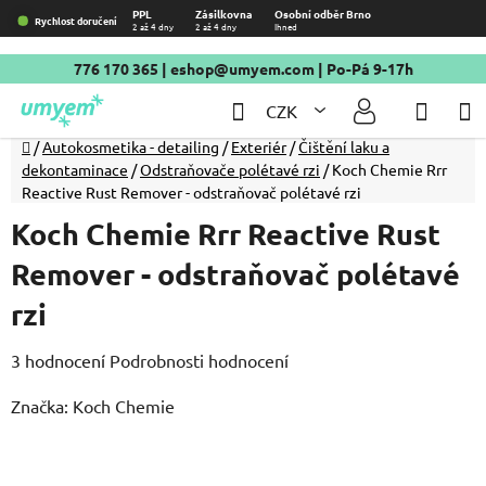
Přejít
PPL
Zásilkovna
Osobní odběr Brno
Rychlost doručení
2 až 4 dny
2 až 4 dny
Ihned
na
obsah
776 170 365
|
eshop@umyem.com
| Po-Pá 9-17h
Hledat
NÁKU
CZK
KOŠÍ
Domů
/
Autokosmetika - detailing
/
Exteriér
/
Čištění laku a
dekontaminace
/
Odstraňovače polétavé rzi
/
Koch Chemie Rrr
Reactive Rust Remover - odstraňovač polétavé rzi
Koch Chemie Rrr Reactive Rust
Remover - odstraňovač polétavé
rzi
Průměrné
3 hodnocení
Podrobnosti hodnocení
hodnocení
Značka:
Koch Chemie
produktu
je
5,0