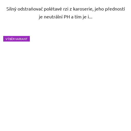
5
Silný odstraňovač polétavé rzi z karoserie, jeho předností
hvězdiček.
je neutrální PH a tím je i...
VÝBĚR VARIANT