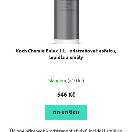
Koch Chemie Eulex 1 L - odstraňovač asfaltu,
lepidla a smůly
Průměrné
Skladem
(>10 ks)
hodnocení
produktu
546 Kč
je
5,0
DO KOŠÍKU
z
5
Účinný přípravek k odstranění zbytků lepidel i smůly s
hvězdiček.