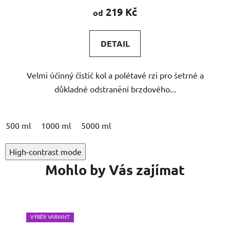
produktu
219 Kč
od
je
4,9
DETAIL
z
5
Velmi účinný čistič kol a polétavé rzi pro šetrné a
hvězdiček.
důkladné odstranění brzdového...
500 ml
1000 ml
5000 ml
High-contrast mode
Mohlo by Vás zajímat
VÝBĚR VARIANT
VÝB