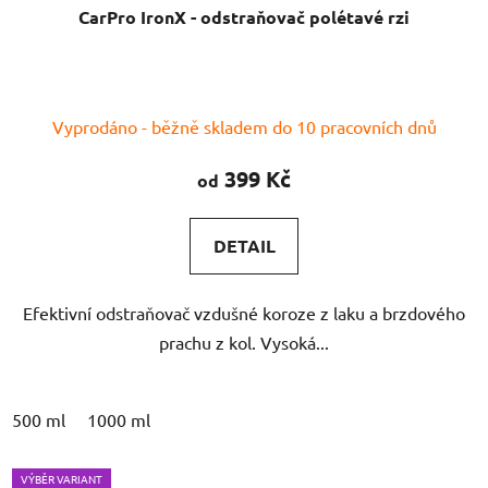
CarPro IronX - odstraňovač polétavé rzi
Průměrné
Vyprodáno - běžně skladem do 10 pracovních dnů
hodnocení
produktu
399 Kč
od
je
4,3
DETAIL
z
5
Efektivní odstraňovač vzdušné koroze z laku a brzdového
hvězdiček.
prachu z kol. Vysoká...
500 ml
1000 ml
VÝBĚR VARIANT