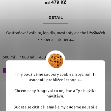
479 Kč
od
je
5,0
DETAIL
z
5
Odstraňovač asfaltu, lepidla, mastnoty a nebo i žvýkaček
hvězdiček.
z koberce interiéru...
500 ml
1000 ml
4000 ml
VÝBĚR VARIANT
I my používáme soubory cookies, abychom Ti
usnadnili prohlížení eshopu...
Chceme aby fungoval co nejlépe a Ty sis užil/a
návštěvu.
Budete se cítit příjemně a my budeme neustále