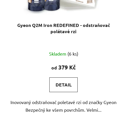
Gyeon Q2M Iron REDEFINED - odstraňovač
polétavé rzi
Průměrné
Skladem
(6 ks)
hodnocení
produktu
379 Kč
od
je
5,0
DETAIL
z
5
Inovovaný odstraňovač poletavé rzi od značky Gyeon
hvězdiček.
Bezpečný ke všem povrchům. Velmi...