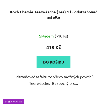
Koch Chemie Teerwäsche (Tea) 1 l - odstraňovač
asfaltu
Průměrné
Skladem
(>10 ks)
hodnocení
produktu
413 Kč
je
4,2
DO KOŠÍKU
z
5
Odstraňovač asfaltu ze všech možných povrchů
hvězdiček.
Teerwäsche. Bezpečný pro...
VÝBĚR VARIANT