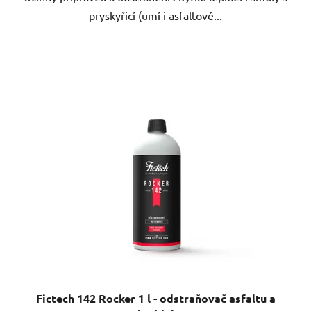
pryskyřicí (umí i asfaltové...
Fictech 142 Rocker 1 l - odstraňovač asfaltu a