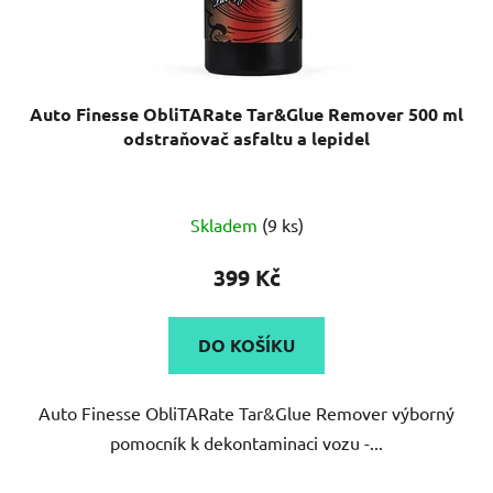
Auto Finesse ObliTARate Tar&Glue Remover 500 ml
odstraňovač asfaltu a lepidel
Průměrné
Skladem
(9 ks)
hodnocení
produktu
399 Kč
je
5,0
DO KOŠÍKU
z
5
Auto Finesse ObliTARate Tar&Glue Remover výborný
hvězdiček.
pomocník k dekontaminaci vozu -...