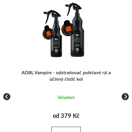
lní
ADBL Vampire - odstraňovač polétavé rzi a
účinný čistič kol
Skladem
od 379 Kč