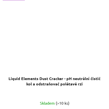
Liquid Elements Dust Cracker - pH neutrální čistič
kol a odstraňovač polétavé rzi
Průměrné
Skladem
(>10 ks)
hodnocení