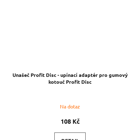
Unašeč Profit Disc - upínací adaptér pro gumový
kotouč Profit Disc
Průměrné
Na dotaz
hodnocení
produktu
108 Kč
je
5,0