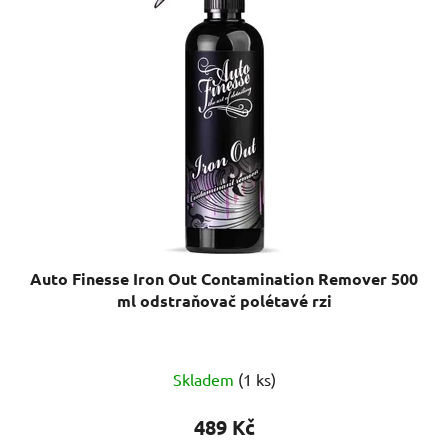
Auto Finesse Iron Out Contamination Remover 500
ml odstraňovač polétavé rzi
Průměrné
Skladem
(1 ks)
hodnocení
produktu
489 Kč
je