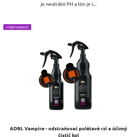
je neutrální PH a tím je i...
VÝBĚR VARIANT
ADBL Vampire - odstraňovač polétavé rzi a účinný
čistič kol