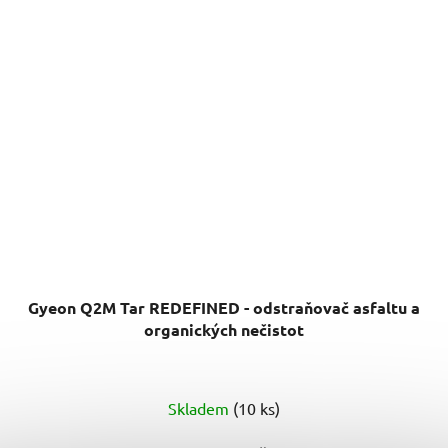
Gyeon Q2M Tar REDEFINED - odstraňovač asfaltu a
organických nečistot
Průměrné
Skladem
(10 ks)
hodnocení
produktu