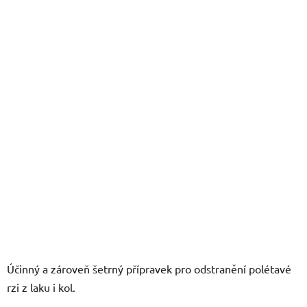
z
5
hvězdiček.
Účinný a zároveň šetrný přípravek pro odstranění polétavé
rzi z laku i kol.