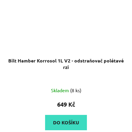
Bilt Hamber Korrosol 1L V2 - odstraňovač polétavé
rzi
Průměrné
Skladem
(8 ks)
hodnocení
produktu
649 Kč
je
5,0
DO KOŠÍKU
z