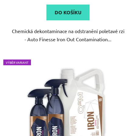
4,5
DO KOŠÍKU
z
5
Chemická dekontaminace na odstranění poletavé rzi
hvězdiček.
- Auto Finesse Iron Out Contamination...
VÝBĚR VARIANT