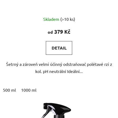
Průměrné
Skladem
(>10 ks)
hodnocení
produktu
379 Kč
od
je
5,0
DETAIL
z
5
Šetrný a zároveň velmi účinný odstraňovač polétavé rzi z
hvězdiček.
kol. pH neutrální Ideální...
500 ml
1000 ml