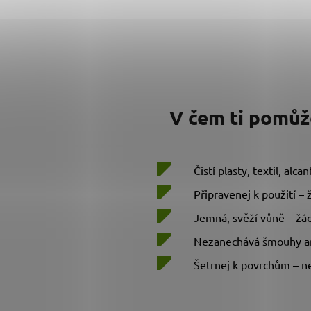
V čem ti pomůž
Čistí plasty, textil, alc
Připravenej k použití –
Jemná, svěží vůně – žád
Nezanechává šmouhy an
Šetrnej k povrchům – n