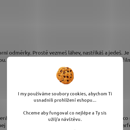
orní odměrky. Prostě vezmeš láhev, nastříkáš a jedeš. Je
pu. Zanechá matnej, přirozenej vzhled bez mastnýho filmu
I my používáme soubory cookies, abychom Ti
usnadnili prohlížení eshopu...
Chceme aby fungoval co nejlépe a Ty sis
derák. CAREAVAN Innenraum má jemnou, čistou vůni, co n
užil/a návštěvu.
vnej stromeček. Čisto má bejt cítit decentně, ne jako pa