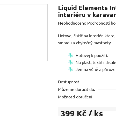
Liquid Elements In
interiéru v karava
Průměrné
Neohodnoceno
Podrobnosti ho
hodnocení
Hotovej čistič na interiér, kter
produktu
smradu a zbytečný mastnoty.
je
0,0
Hotovej k použití.
z
Na plast, textil i disple
5
Jemná vůně a přirozen
hvězdiček.
Dostupnost
Můžeme doručit do:
Možnosti doručení
399 Kč
/ ks