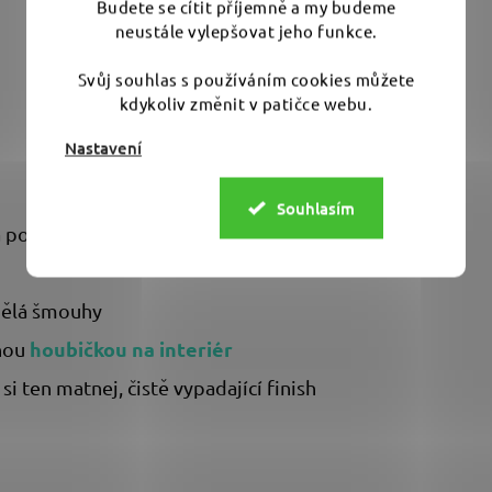
Budete se cítit příjemně a my budeme
neustále vylepšovat jeho funkce.
Svůj souhlas s používáním cookies můžete
kdykoliv změnit v patičce webu.
Nastavení
Souhlasím
a povrch
eudělá šmouhy
houbičkou na interiér
vnou
si ten matnej, čistě vypadající finish