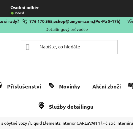
Osobní odběr
Ihned
e si rady?
776 170 365
,
eshop@umyem.com
,
(Po-Pá 9-17h)
Vě
Detailingový průvodce
Příslušenství
Novinky
Akční zboží
Služby detailingu
 a obytné vozy
/
Liquid Elements Interior CAREaVAN 1 l - čistič interiér