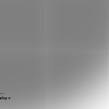
elny v