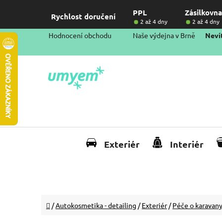
Přejít
PPL
Zásilkovna
na
Rychlost doručení
2 až 4 dny
2 až 4 dny
obsah
Hodnocení obchodu
Naše výdejna v Brně
Nevít
Exteriér
Interiér
Domů
/
Autokosmetika - detailing
/
Exteriér
/
Péče o karavany