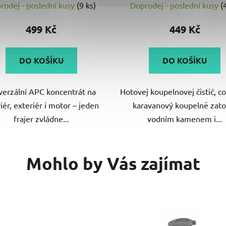
rodej - poslední kusy
(9 ks)
Doprodej - poslední kusy
(
499 Kč
449 Kč
DO KOŠÍKU
DO KOŠÍKU
verzální APC koncentrát na
Hotovej koupelnovej čistič, co 
riér, exteriér i motor – jeden
karavanový koupelně zatoč
frajer zvládne...
vodním kamenem i...
Mohlo by Vás zajímat
VÝBĚR VARIANT