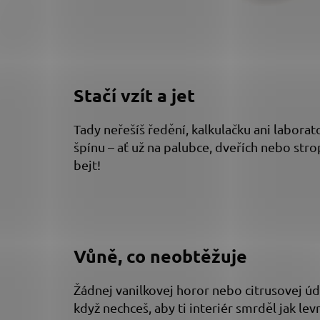
Stačí vzít a jet
Tady neřešíš ředění, kalkulačku ani laborat
špínu – ať už na palubce, dveřích nebo stro
bejt!
Vůně, co neobtěžuje
Žádnej vanilkovej horor nebo citrusovej ú
když nechceš, aby ti interiér smrděl jak le