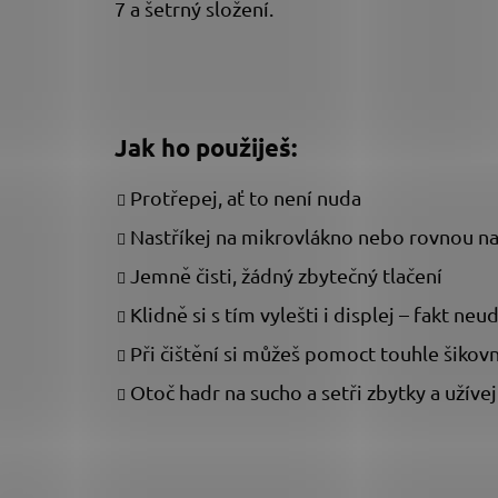
7 a šetrný složení.
Jak ho použiješ:
Protřepej, ať to není nuda
Nastříkej na mikrovlákno nebo rovnou n
Jemně čisti, žádný zbytečný tlačení
Klidně si s tím vylešti i displej – fakt n
Při čištění si můžeš pomoct touhle šiko
Otoč hadr na sucho a setři zbytky a užívej 