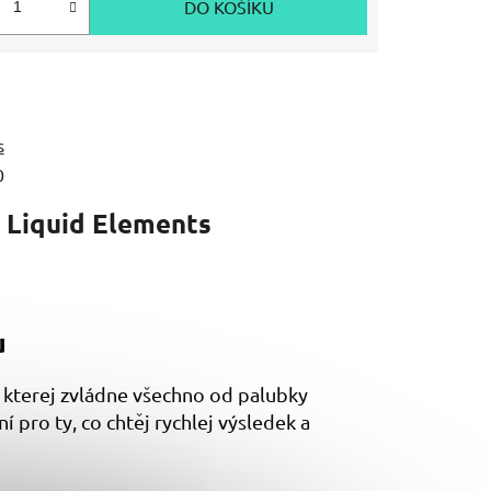
DO KOŠÍKU
s
0
Liquid Elements
u
, kterej zvládne všechno od palubky
ní pro ty, co chtěj rychlej výsledek a