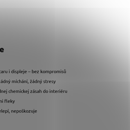
e
antaru i displeje – bez kompromisů
 žádný míchání, žádný stresy
nej chemickej zásah do interiéru
i fleky
elepí, nepoškozuje