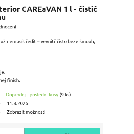
terior CAREaVAN 1 l - čistič
nu
dnocení
ej už nemusíš ředit – vevnitř čisto beze šmouh,
je.
ej finish.
Doprodej - poslední kusy
(9 ks)
11.8.2026
Zobrazit možnosti