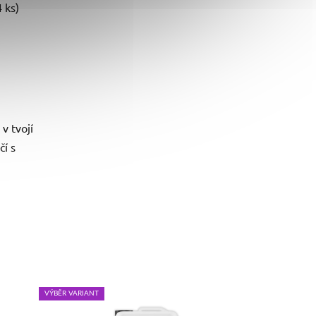
4 ks)
v tvojí
í s