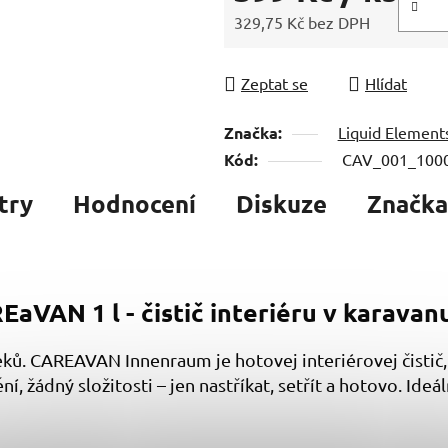
329,75 Kč bez DPH
Měrná cena:
Zeptat se
Hlídat
Značka:
Liquid Element
Kód:
CAV_001_100
try
Hodnocení
Diskuze
Značka
EaVAN 1 l - čistič interiéru v karavan
eků. CAREAVAN Innenraum je hotovej interiérovej čistič
, žádný složitosti – jen nastříkat, setřít a hotovo. Ideál