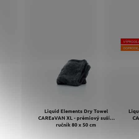
VÝPRODEJ
DOPRODE
Liquid Elements Dry Towel
Liqu
CAREaVAN XL - prémiový sušící
CA
ručník 80 x 50 cm
Průměrné