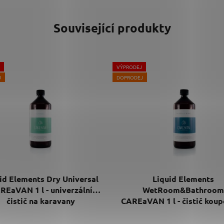
Související produkty
VÝPRODEJ
J
DOPRODEJ
id Elements Dry Universal
Liquid Elements
REaVAN 1 l - univerzální
WetRoom&Bathroom
čistič na karavany
CAREaVAN 1 l - čistič koup
karavanu