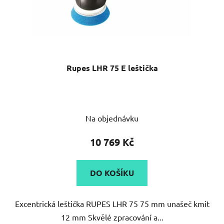
Rupes LHR 75 E leštička
Průměrné
Na objednávku
hodnocení
produktu
10 769 Kč
je
5,0
DO KOŠÍKU
z
5
Excentrická leštička RUPES LHR 75 75 mm unašeč kmit
hvězdiček.
12 mm Skvělé zpracování a...