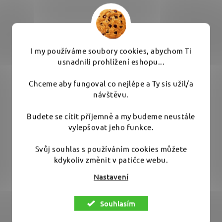
I my používáme soubory cookies, abychom Ti
usnadnili prohlížení eshopu...
Chceme aby fungoval co nejlépe a Ty sis užil/a
návštěvu.
Rupes unašeč padu 150 mm
Budete se cítit příjemně a my budeme neustále
vylepšovat jeho funkce.
Svůj souhlas s používáním cookies můžete
Vyprodáno - běžně skladem do 10 pracovních dnů
kdykoliv změnit v patičce webu.
Nastavení
1 325 Kč
Souhlasím
DO KOŠÍKU