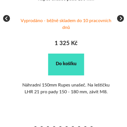
Vyprodáno - běžně skladem do 10 pracovních
dnů
1 325 Kč
Do košíku
PES
Náhradní 150mm Rupes unašeč. Na leštičku
ji
LHR 21 pro pady 150 - 180 mm, závit M8.
st