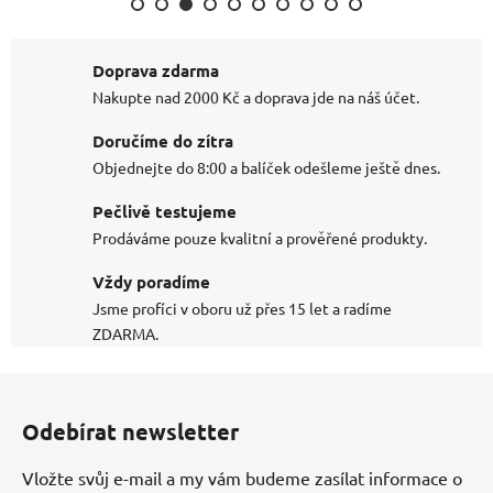
Doprava zdarma
Nakupte nad 2000 Kč a doprava jde na náš účet.
Doručíme do zítra
Objednejte do 8:00 a balíček odešleme ještě dnes.
Pečlivě testujeme
Prodáváme pouze kvalitní a prověřené produkty.
Vždy poradíme
Jsme profíci v oboru už přes 15 let a radíme
ZDARMA.
Z
á
Odebírat newsletter
p
a
Vložte svůj e-mail a my vám budeme zasílat informace o