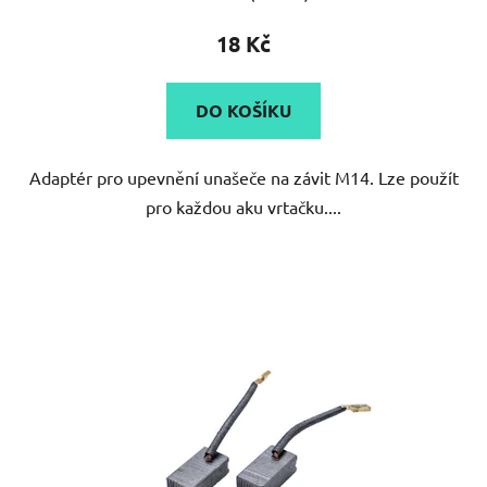
hodnocení
produktu
18 Kč
je
5,0
DO KOŠÍKU
z
5
Adaptér pro upevnění unašeče na závit M14. Lze použít
hvězdiček.
pro každou aku vrtačku....