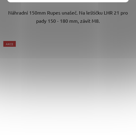
Náhradní 150mm Rupes unašeč. Na leštičku LHR 21 pro
pady 150 - 180 mm, závit M8.
AKCE