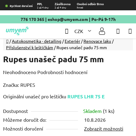
Přejít
PPL
Zásilkovna
Osobní odběr Brno
Rychlost doručení
2 až 4 dny
2 až 4 dny
Ihned
na
obsah
776 170 365
|
eshop@umyem.com
| Po-Pá 9-17h
Hledat
NÁKU
CZK
KOŠÍ
Domů
/
Autokosmetika - detailing
/
Exteriér
/
Renovace laku
/
Příslušenství k leštičkám
/
Rupes unašeč padu 75 mm
Rupes unašeč padu 75 mm
Průměrné
Neohodnoceno
Podrobnosti hodnocení
hodnocení
Značka:
RUPES
produktu
Originální unašeč pro leštičku
je
RUPES LHR 75 E
0,0
Dostupnost
Skladem
(1 ks)
z
Můžeme doručit do:
10.8.2026
5
Možnosti doručení
Zobrazit možnosti
hvězdiček.