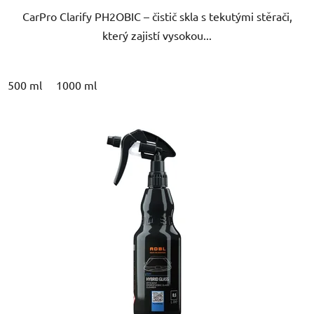
CarPro Clarify PH2OBIC – čistič skla s tekutými stěrači,
hvězdiček.
který zajistí vysokou...
500 ml
1000 ml