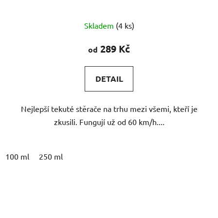
Průměrné
Skladem
(4 ks)
hodnocení
produktu
289 Kč
od
je
5,0
DETAIL
z
5
Nejlepší tekuté stěrače na trhu mezi všemi, kteří je
hvězdiček.
zkusili. Fungují už od 60 km/h....
100 ml
250 ml