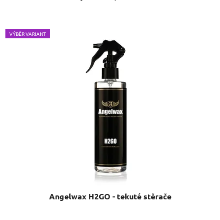
VÝBĚR VARIANT
Angelwax H2GO - tekuté stěrače