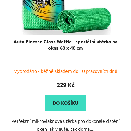
Auto Finesse Glass Waffle - speciální utěrka na
okna 60 x 40 cm
Průměrné
Vyprodáno - běžně skladem do 10 pracovních dnů
hodnocení
produktu
229 Kč
je
5,0
DO KOŠÍKU
z
5
Perfektní mikrovláknová utěrka pro dokonalé čištění
hvězdiček.
oken jak v autě, tak doma....