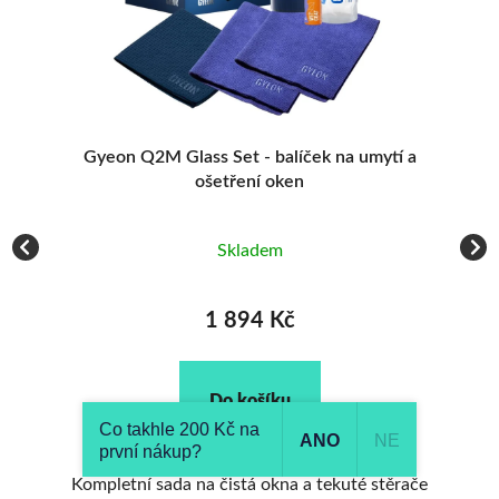
Glass Set - balíček na umytí a
ADBL Hybrid Glass 500
ošetření oken
tekutými 
Skladem
Skla
1 894 Kč
219 
Do košíku
Do ko
Co takhle 200 Kč na
ANO
NE
první nákup?
da na čistá okna a tekuté stěrače
Skvělý čistič pro čišt