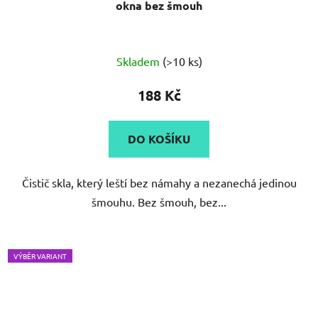
okna bez šmouh
Skladem
(>10 ks)
188 Kč
DO KOŠÍKU
Čistič skla, který leští bez námahy a nezanechá jedinou
šmouhu. Bez šmouh, bez...
VÝBĚR VARIANT