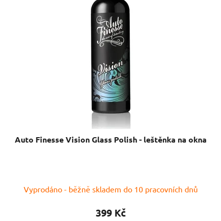
Auto Finesse Vision Glass Polish - leštěnka na okna
Průměrné
Vyprodáno - běžně skladem do 10 pracovních dnů
hodnocení
produktu
399 Kč
je