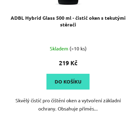
ADBL Hybrid Glass 500 ml - čistič oken s tekutými
stěrači
Průměrné
Skladem
(>10 ks)
hodnocení
produktu
219 Kč
je
4,0
DO KOŠÍKU
z
5
Skvělý čistič pro čištění oken a vytvoření základní
hvězdiček.
ochrany. Obsahuje příměs...