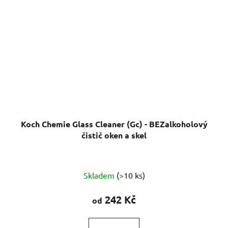
Koch Chemie Glass Cleaner (Gc) - BEZalkoholový
čistič oken a skel
Průměrné
Skladem
(>10 ks)
hodnocení
produktu
242 Kč
od
je
5,0