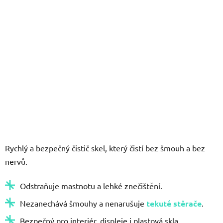
Rychlý a bezpečný čistič skel, který čistí bez šmouh a bez
nervů.
Odstraňuje mastnotu a lehké znečištění.
Nezanechává šmouhy a nenarušuje
tekuté stěrače
.
Bezpečný pro interiér, displeje i plastová skla.