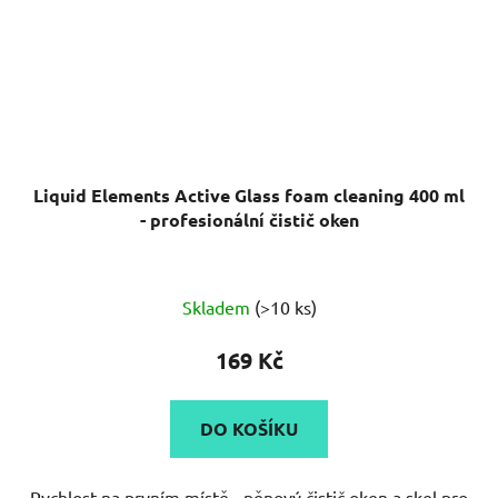
Liquid Elements Active Glass foam cleaning 400 ml
- profesionální čistič oken
Skladem
(>10 ks)
169 Kč
DO KOŠÍKU
Rychlost na prvním místě - pěnový čistič oken a skel pro