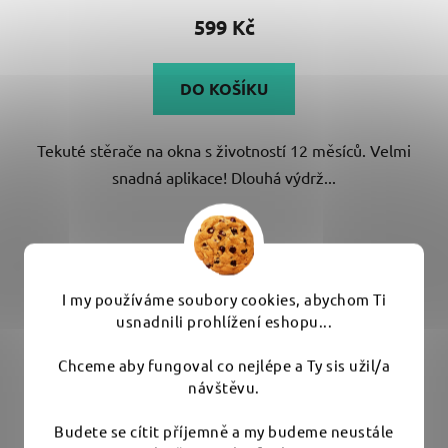
produktu
599 Kč
je
4,6
DO KOŠÍKU
z
5
Tekuté stěrače na okna s životností 12 měsíců. Velmi
hvězdiček.
snadná aplikace! Dlouhá výdrž...
I my používáme soubory cookies, abychom Ti
usnadnili prohlížení eshopu...
Chceme aby fungoval co nejlépe a Ty sis užil/a
návštěvu.
Budete se cítit příjemně a my budeme neustále