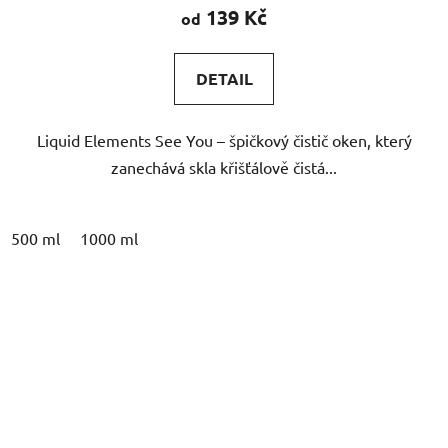
produktu
139 Kč
od
je
5,0
DETAIL
z
5
Liquid Elements See You – špičkový čistič oken, který
hvězdiček.
zanechává skla křišťálově čistá...
500 ml
1000 ml