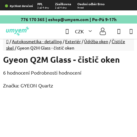
Přejít
PPL
Zásilkovna
Osobní odběr Brno
Rychlost doručení
2 až 4 dny
2 až 4 dny
Ihned
na
obsah
776 170 365
|
eshop@umyem.com
| Po-Pá 9-17h
Hledat
NÁKU
CZK
KOŠÍ
Domů
/
Autokosmetika - detailing
/
Exteriér
/
Údržba oken
/
Čističe
skel
/
Gyeon Q2M Glass - čistič oken
Gyeon Q2M Glass - čistič oken
Průměrné
6 hodnocení
Podrobnosti hodnocení
hodnocení
Značka:
GYEON Quartz
produktu
je
4,8
z
5
hvězdiček.