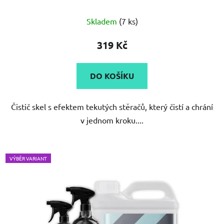
Skladem
(7 ks)
319 Kč
DO KOŠÍKU
Čistič skel s efektem tekutých stěračů, který čistí a chrání
v jednom kroku....
VÝBĚR VARIANT