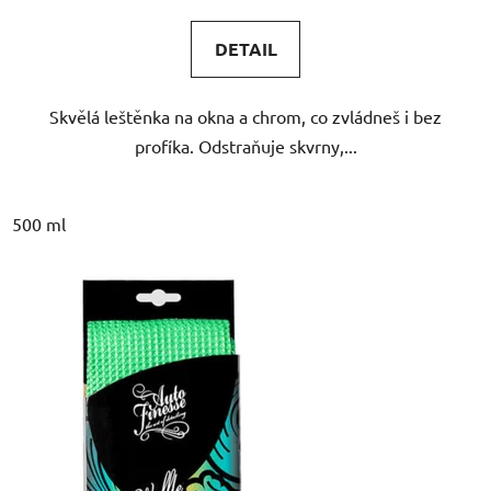
5,0
DETAIL
z
5
Skvělá leštěnka na okna a chrom, co zvládneš i bez
hvězdiček.
profíka. Odstraňuje skvrny,...
500 ml