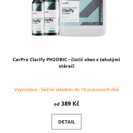
CarPro Clarify PH2OBIC - čistič oken s tekutými
stěrači
Průměrné
Vyprodáno - běžně skladem do 10 pracovních dnů
hodnocení
produktu
389 Kč
od
je
5,0
DETAIL
z
5