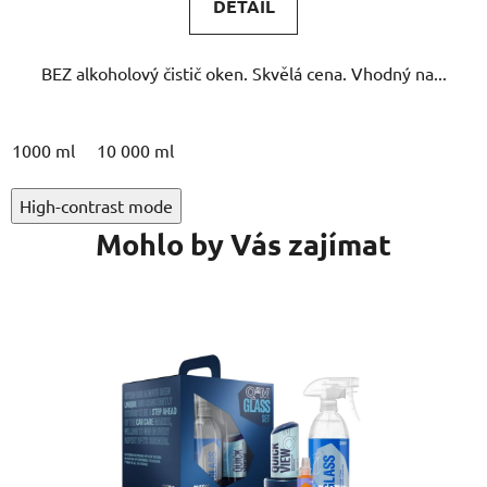
DETAIL
z
5
BEZ alkoholový čistič oken. Skvělá cena. Vhodný na...
hvězdiček.
1000 ml
10 000 ml
High-contrast mode
Mohlo by Vás zajímat