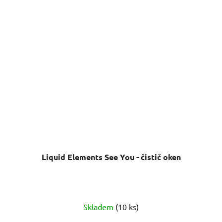
Liquid Elements See You - čistič oken
Průměrné
Skladem
(10 ks)
hodnocení