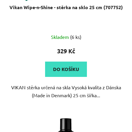
Vikan Wipe-n-Shine - stěrka na sklo 25 cm (707752)
Průměrné
Skladem
(6 ks)
hodnocení
produktu
329 Kč
je
5,0
DO KOŠÍKU
z
5
VIKAN stěrka určená na skla Vysoká kvalita z Dánska
hvězdiček.
(Made in Denmark) 25 cm šířka...