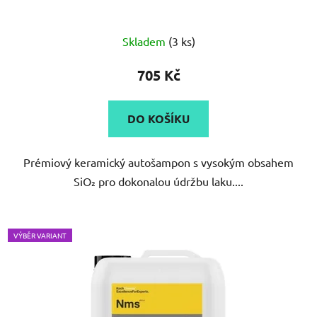
Skladem
(3 ks)
705 Kč
DO KOŠÍKU
Prémiový keramický autošampon s vysokým obsahem
SiO₂ pro dokonalou údržbu laku....
VÝBĚR VARIANT