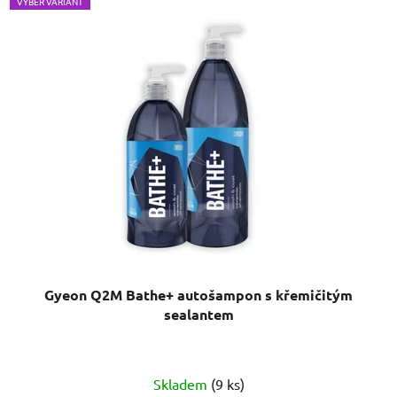
VÝBĚR VARIANT
Gyeon Q2M Bathe+ autošampon s křemičitým
sealantem
Průměrné
Skladem
(9 ks)
hodnocení