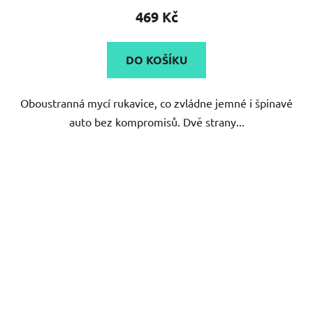
produktu
469 Kč
je
5,0
DO KOŠÍKU
z
5
Oboustranná mycí rukavice, co zvládne jemné i špinavé
hvězdiček.
auto bez kompromisů. Dvě strany...