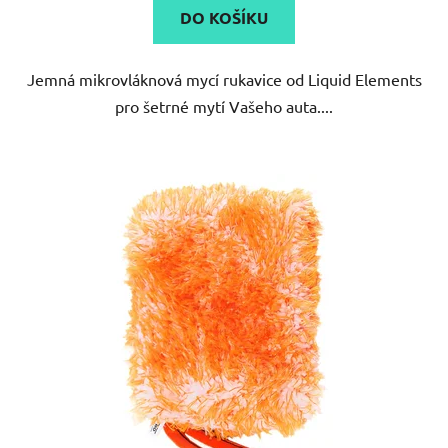
DO KOŠÍKU
z
5
Jemná mikrovláknová mycí rukavice od Liquid Elements
hvězdiček.
pro šetrné mytí Vašeho auta....