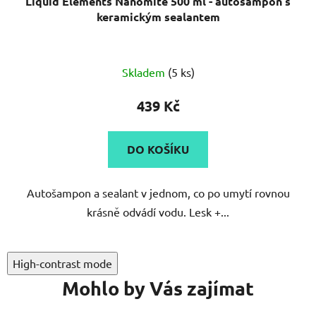
Liquid Elements Nanomite 500 ml - autošampon s
keramickým sealantem
Skladem
(5 ks)
439 Kč
DO KOŠÍKU
Autošampon a sealant v jednom, co po umytí rovnou
krásně odvádí vodu. Lesk +...
High-contrast mode
Mohlo by Vás zajímat