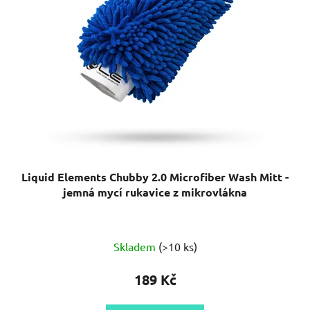
Liquid Elements Chubby 2.0 Microfiber Wash Mitt -
jemná mycí rukavice z mikrovlákna
Průměrné
Skladem
(>10 ks)
hodnocení
produktu
189 Kč
je
5,0