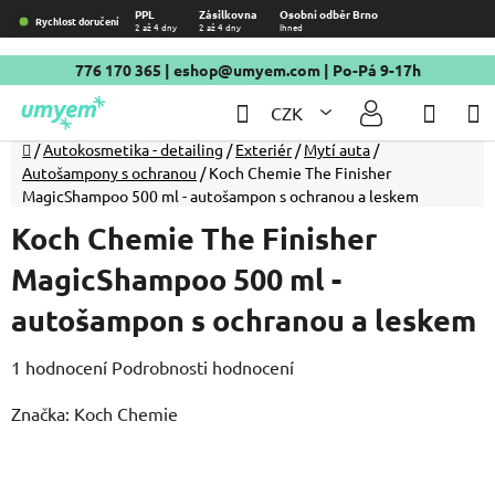
Přejít
PPL
Zásilkovna
Osobní odběr Brno
Rychlost doručení
2 až 4 dny
2 až 4 dny
Ihned
na
obsah
776 170 365
|
eshop@umyem.com
| Po-Pá 9-17h
Hledat
NÁKU
CZK
KOŠÍ
Domů
/
Autokosmetika - detailing
/
Exteriér
/
Mytí auta
/
Autošampony s ochranou
/
Koch Chemie The Finisher
MagicShampoo 500 ml - autošampon s ochranou a leskem
Koch Chemie The Finisher
MagicShampoo 500 ml -
autošampon s ochranou a leskem
Průměrné
1 hodnocení
Podrobnosti hodnocení
hodnocení
Značka:
Koch Chemie
produktu
je
5,0