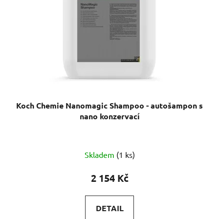
Koch Chemie Nanomagic Shampoo - autošampon s
nano konzervací
Průměrné
Skladem
(1 ks)
hodnocení
produktu
2 154 Kč
je
5,0
DETAIL
z