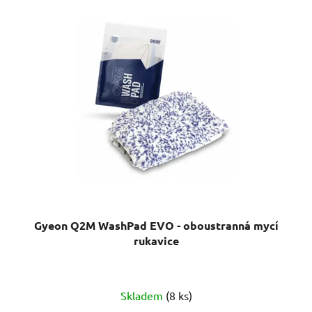
Gyeon Q2M WashPad EVO - oboustranná mycí
rukavice
Průměrné
Skladem
(8 ks)
hodnocení