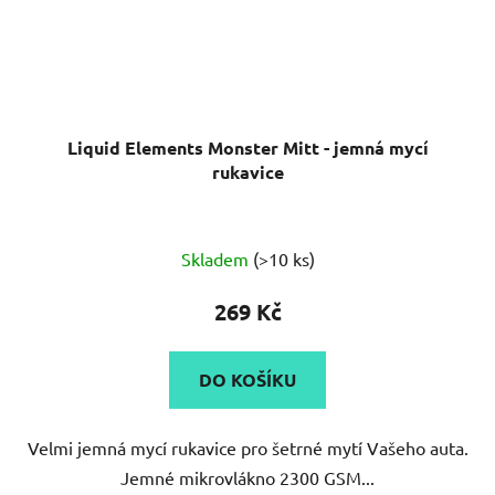
Liquid Elements Monster Mitt - jemná mycí
rukavice
Průměrné
Skladem
(>10 ks)
hodnocení
produktu
269 Kč
je
4,9
DO KOŠÍKU
z
5
Velmi jemná mycí rukavice pro šetrné mytí Vašeho auta.
hvězdiček.
Jemné mikrovlákno 2300 GSM...