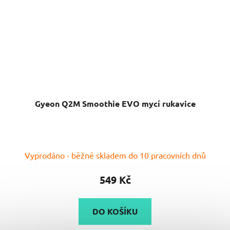
Gyeon Q2M Smoothie EVO mycí rukavice
Průměrné
Vyprodáno - běžně skladem do 10 pracovních dnů
hodnocení
produktu
549 Kč
je
5,0
DO KOŠÍKU
z
5