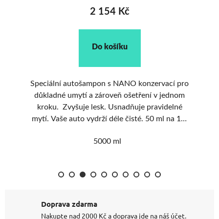
2 154 Kč
Do košíku
ytí
Speciální autošampon s NANO konzervací pro
P
důkladné umytí a zároveň ošetření v jednom
ce.
kroku. Zvyšuje lesk. Usnadňuje pravidelné
mytí. Vaše auto vydrží déle čisté. 50 ml na 10l
Vy
kbelík.
V
5000 ml
Doprava zdarma
Nakupte nad 2000 Kč a doprava jde na náš účet.