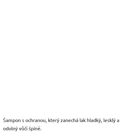
z
5
hvězdiček.
Šampon s ochranou, který zanechá lak hladký, lesklý a
odolný vůči špíně.