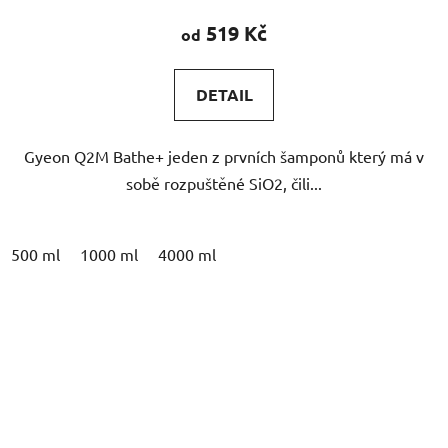
produktu
519 Kč
od
je
4,7
DETAIL
z
5
Gyeon Q2M Bathe+ jeden z prvních šamponů který má v
hvězdiček.
sobě rozpuštěné SiO2, čili...
500 ml
1000 ml
4000 ml