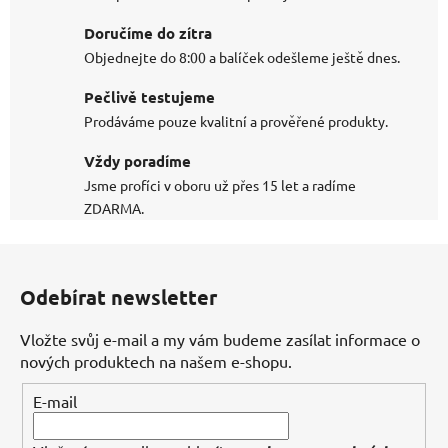
Doručíme do zítra
Objednejte do 8:00 a balíček odešleme ještě dnes.
Pečlivě testujeme
Prodáváme pouze kvalitní a prověřené produkty.
Vždy poradíme
Jsme profíci v oboru už přes 15 let a radíme
ZDARMA.
Z
á
Odebírat newsletter
p
a
Vložte svůj e-mail a my vám budeme zasílat informace o
t
nových produktech na našem e-shopu.
í
E-mail