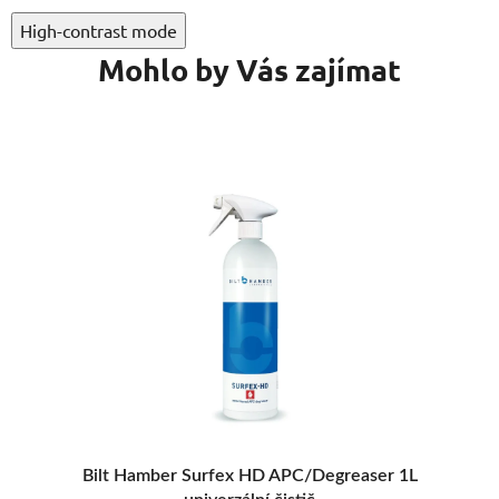
High-contrast mode
Mohlo by Vás zajímat
DOPRODEJ
egreaser 1L
Colourlock Textilreiniger 200 ml - čistič