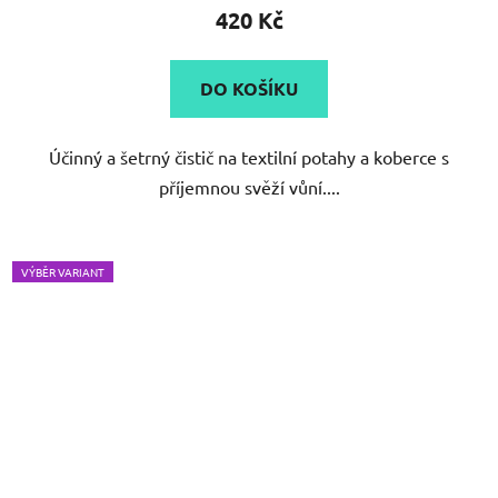
420 Kč
DO KOŠÍKU
Účinný a šetrný čistič na textilní potahy a koberce s
příjemnou svěží vůní....
VÝBĚR VARIANT