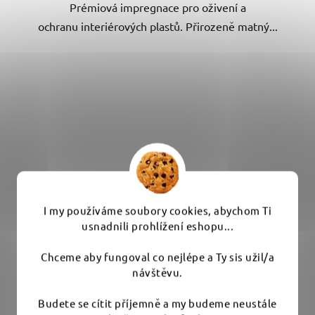
Prémiová impregnace pro oživení a
hvězdiček.
ochranu interiérových plastů. Přirozeně matný...
I my používáme soubory cookies, abychom Ti
usnadnili prohlížení eshopu...
Chceme aby fungoval co nejlépe a Ty sis užil/a
návštěvu.
Budete se cítit příjemně a my budeme neustále
Koch Chemie The Finisher InsideCare 500 ml -