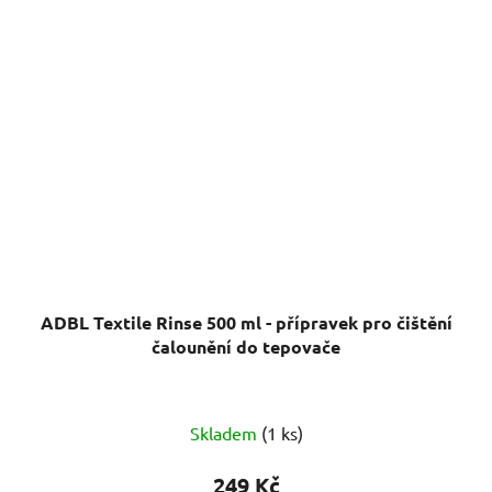
ADBL Textile Rinse 500 ml - přípravek pro čištění
čalounění do tepovače
Průměrné
Skladem
(1 ks)
hodnocení
produktu
249 Kč