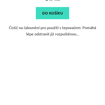
je
5,0
DO KOŠÍKU
z
5
Čistič na čalounění pro použití s tepovačem. Pomáhá
hvězdiček.
lépe odstranit již rozpuštěnou...