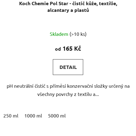
Koch Chemie Pol Star - čistič kůže, textílie,
alcantary a plastů
Průměrné
Skladem
(>10 ks)
hodnocení
produktu
165 Kč
od
je
5,0
DETAIL
z
5
pH neutrální čistič s příměsí konzervační složky určený na
hvězdiček.
všechny povrchy z textilu a...
250 ml
1000 ml
5000 ml