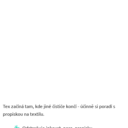
5
hvězdiček.
Tex začíná tam, kde jiné čističe končí - účinně si poradí s
propiskou na textilu.
Odstraňuje inkoust, pero, propisku.