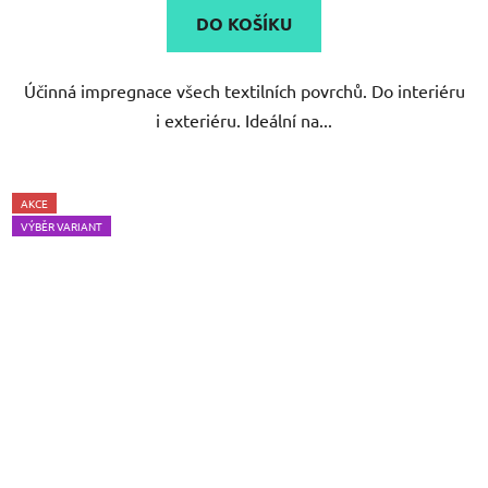
DO KOŠÍKU
Účinná impregnace všech textilních povrchů. Do interiéru
i exteriéru. Ideální na...
AKCE
VÝBĚR VARIANT