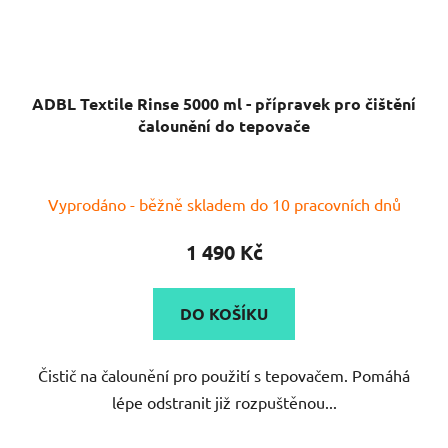
ADBL Textile Rinse 5000 ml - přípravek pro čištění
čalounění do tepovače
Průměrné
Vyprodáno - běžně skladem do 10 pracovních dnů
hodnocení
produktu
1 490 Kč
je
5,0
DO KOŠÍKU
z
5
Čistič na čalounění pro použití s tepovačem. Pomáhá
hvězdiček.
lépe odstranit již rozpuštěnou...