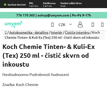
Přejít
PPL
Zásilkovna
Osobní odběr Brno
Rychlost doručení
2 až 4 dny
2 až 4 dny
Ihned
na
obsah
776 170 365
|
eshop@umyem.com
| Po-Pá 9-17h
Hledat
NÁKU
CZK
KOŠÍ
Domů
/
Autokosmetika - detailing
/
Interiér
/
Čističe interiéru
/
Koch
Chemie Tinten- & Kuli-Ex (Tex) 250 ml - čistič skvrn od inkoustu
Koch Chemie Tinten- & Kuli-Ex
(Tex) 250 ml - čistič skvrn od
inkoustu
Průměrné
Neohodnoceno
Podrobnosti hodnocení
hodnocení
Značka:
Koch Chemie
produktu
je
0,0
z