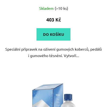
Průměrné
Skladem
(>10 ks)
hodnocení
produktu
403 Kč
je
4,8
DO KOŠÍKU
z
5
Speciální přípravek na oživení gumových koberců, pedálů
hvězdiček.
i gumového těsnění. Vytvoří...