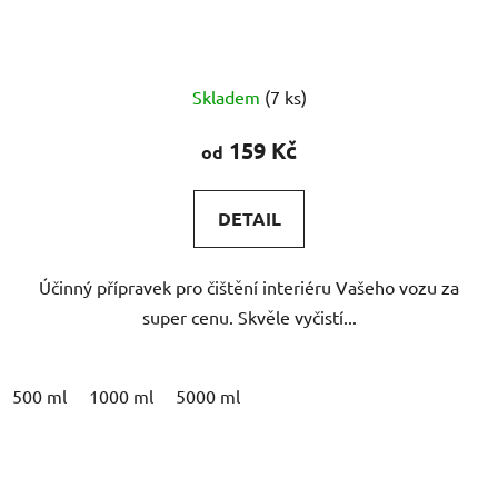
Průměrné
Skladem
(7 ks)
hodnocení
produktu
159 Kč
od
je
5,0
DETAIL
z
5
Účinný přípravek pro čištění interiéru Vašeho vozu za
hvězdiček.
super cenu. Skvěle vyčistí...
500 ml
1000 ml
5000 ml