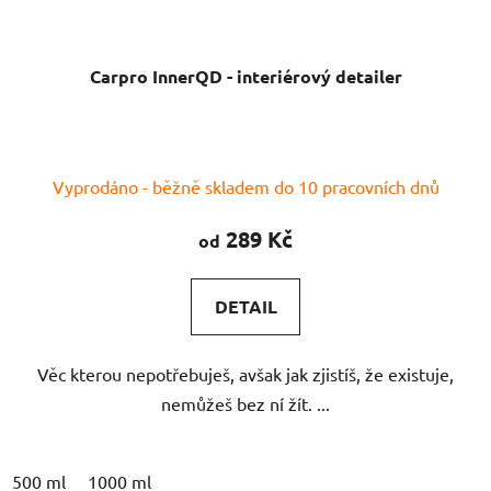
Carpro InnerQD - interiérový detailer
Průměrné
Vyprodáno - běžně skladem do 10 pracovních dnů
hodnocení
produktu
289 Kč
od
je
4,0
DETAIL
z
5
Věc kterou nepotřebuješ, avšak jak zjistíš, že existuje,
hvězdiček.
nemůžeš bez ní žít. ...
500 ml
1000 ml