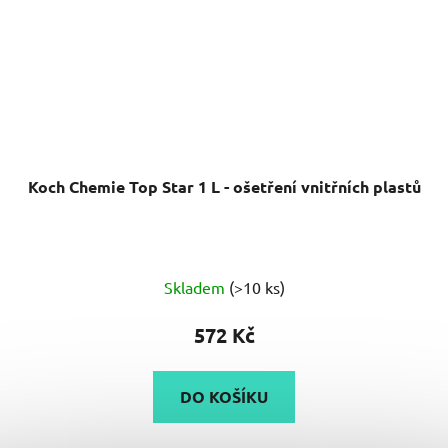
Koch Chemie Top Star 1 L - ošetření vnitřních plastů
Průměrné
Skladem
(>10 ks)
hodnocení
produktu
572 Kč
je
5,0
DO KOŠÍKU
z
5