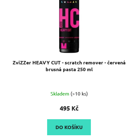
ZviZZer HEAVY CUT - scratch remover - červená
brusná pasta 250 ml
Průměrné
Skladem
(>10 ks)
hodnocení
produktu
495 Kč
je
5,0
DO KOŠÍKU
z
5