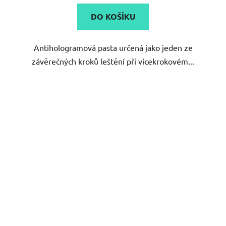
5,0
DO KOŠÍKU
z
5
Antihologramová pasta určená jako jeden ze
hvězdiček.
závěrečných kroků leštění při vícekrokovém...