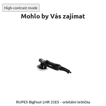
High-contrast mode
Mohlo by Vás zajímat
7 2
čka
Rupes LHR 75 E leštička
7 6