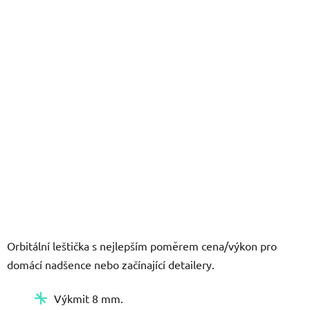
5
hvězdiček.
Orbitální leštička s nejlepším poměrem cena/výkon pro
domácí nadšence nebo začínající detailery.
Výkmit 8 mm.