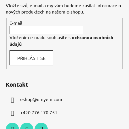
a
Vložte svůj e-mail a my vám budeme zasílat informace o
t
nových produktech na našem e-shopu.
í
E-mail
Vložením e-mailu souhlasíte s
ochranou osobních
údajů
PŘIHLÁSIT SE
Kontakt
eshop
@
umyem.com
+420 776 170 751