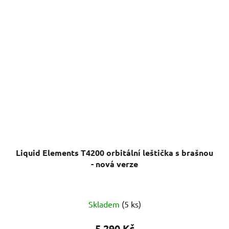
Liquid Elements T4200 orbitální leštička s brašnou
- nová verze
Průměrné
Skladem
(5 ks)
hodnocení
produktu
5 290 Kč