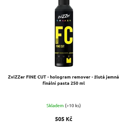
ZviZZer FINE CUT - hologram remover - žlutá jemná
finální pasta 250 ml
Průměrné
Skladem
(>10 ks)
hodnocení
produktu
505 Kč
je