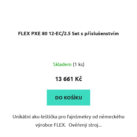
FLEX PXE 80 12-EC/2.5 Set s příslušenstvím
Průměrné
Skladem
(1 ks)
hodnocení
produktu
13 661 Kč
je
5,0
DO KOŠÍKU
z
5
Unikátní aku-leštička pro fajnšmekry od německého
hvězdiček.
výrobce FLEX. Ověřený stroj...