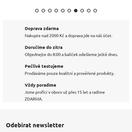
Doprava zdarma
Nakupte nad 2000 Kč a doprava jde na náš účet.
Doručíme do zítra
Objednejte do 8:00 a balíček odešleme ještě dnes.
Pečlivě testujeme
Prodáváme pouze kvalitní a prověřené produkty.
Vždy poradíme
Jsme profíci v oboru už přes 15 let a radíme
ZDARMA.
Z
á
Odebírat newsletter
p