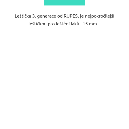
z
5
Leštička 3. generace od RUPES, je nejpokročilejší
hvězdiček.
leštičkou pro leštění laků. 15 mm...