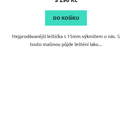
je
4,6
DO KOŠÍKU
z
5
Nejprodávanější leštička s 15mm výkmitem u nás. S
hvězdiček.
touto mašinou půjde leštění laku...