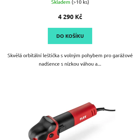
Skladem
(>10 ks)
hodnocení
produktu
4 290 Kč
je
5,0
DO KOŠÍKU
z
5
Skvělá orbitální leštička s volným pohybem pro garážové
hvězdiček.
nadšence s nízkou váhou a...