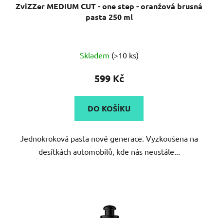
ZviZZer MEDIUM CUT - one step - oranžová brusná
pasta 250 ml
Průměrné
Skladem
(>10 ks)
hodnocení
produktu
599 Kč
je
5,0
DO KOŠÍKU
z
5
Jednokroková pasta nové generace. Vyzkoušena na
hvězdiček.
desítkách automobilů, kde nás neustále...