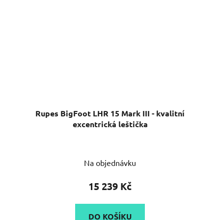
Rupes BigFoot LHR 15 Mark III - kvalitní
excentrická leštička
Průměrné
Na objednávku
hodnocení
produktu
15 239 Kč
je
5,0
DO KOŠÍKU