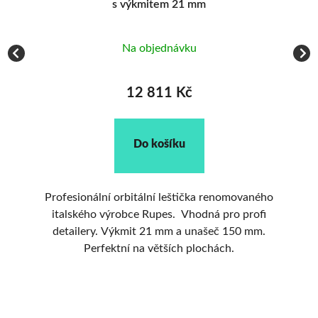
Na objednávku
V
10 769 Kč
Do košíku
ného
Excentrická leštička RUPES LHR 75 75 mm
fi
unašeč kmit 12 mm Skvělé zpracování a
m.
dokonalý stroj na menší části leštění.