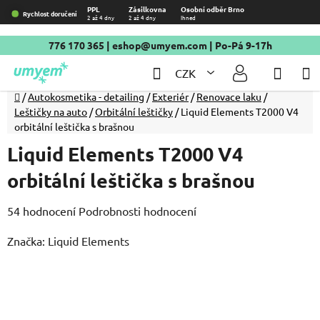
Přejít
PPL
Zásilkovna
Osobní odběr Brno
Rychlost doručení
2 až 4 dny
2 až 4 dny
Ihned
na
obsah
776 170 365
|
eshop@umyem.com
| Po-Pá 9-17h
Hledat
NÁKU
CZK
KOŠÍ
Domů
/
Autokosmetika - detailing
/
Exteriér
/
Renovace laku
/
Leštičky na auto
/
Orbitální leštičky
/
Liquid Elements T2000 V4
orbitální leštička s brašnou
Liquid Elements T2000 V4
orbitální leštička s brašnou
Průměrné
54 hodnocení
Podrobnosti hodnocení
hodnocení
Značka:
Liquid Elements
produktu
je
4,9
z