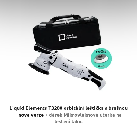
Liquid Elements T3200 orbitální leštička s brašnou
- nová verze
+ dárek Mikrovláknová utěrka na
leštění laku.
Průměrné