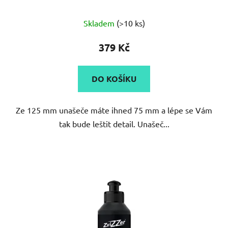
Průměrné
Skladem
(>10 ks)
hodnocení
produktu
379 Kč
je
5,0
DO KOŠÍKU
z
5
Ze 125 mm unašeče máte ihned 75 mm a lépe se Vám
hvězdiček.
tak bude leštit detail. Unašeč...