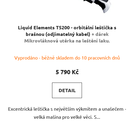
Liquid Elements T5200 - orbitální leštička s
brašnou (odjímatelný kabel)
+ dárek
Mikrovláknová utěrka na leštění laku.
Průměrné
Vyprodáno - běžně skladem do 10 pracovních dnů
hodnocení
produktu
5 790 Kč
je
5,0
DETAIL
z
5
Excentrická leštička s největším výkmitem a unašečem -
hvězdiček.
velká mašina pro velké věci. S...