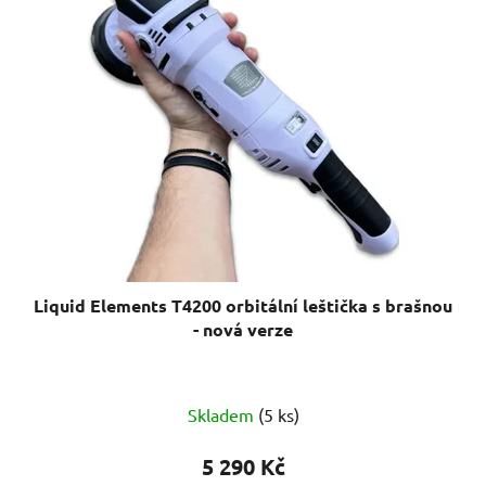
Liquid Elements T4200 orbitální leštička s brašnou
- nová verze
Průměrné
Skladem
(5 ks)
hodnocení
produktu
5 290 Kč
je