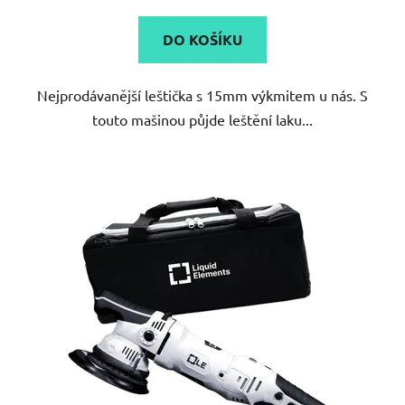
4,6
DO KOŠÍKU
z
5
Nejprodávanější leštička s 15mm výkmitem u nás. S
hvězdiček.
touto mašinou půjde leštění laku...