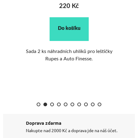
220 Kč
Do košíku
épe
Sada 2 ks náhradních uhlíků pro leštičky
L
ze
Rupes a Auto Finesse.
0
Doprava zdarma
Nakupte nad 2000 Kč a doprava jde na náš účet.