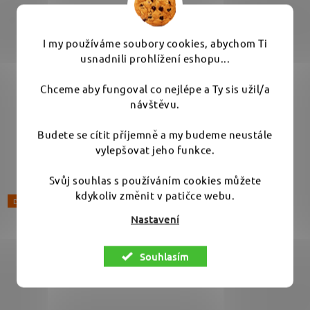
Vyprodáno - běžně skladem do 10 pracovních dnů
1 325 Kč
I my používáme soubory cookies, abychom Ti
usnadnili prohlížení eshopu...
DO KOŠÍKU
Chceme aby fungoval co nejlépe a Ty sis užil/a
návštěvu.
Náhradní 150mm Rupes unašeč. Na leštičku LHR 21 pro
Budete se cítit příjemně a my budeme neustále
pady 150 - 180 mm, závit M8.
vylepšovat jeho funkce.
Svůj souhlas s používáním cookies můžete
kdykoliv změnit v patičce webu.
DOPRODEJ
Nastavení
Souhlasím