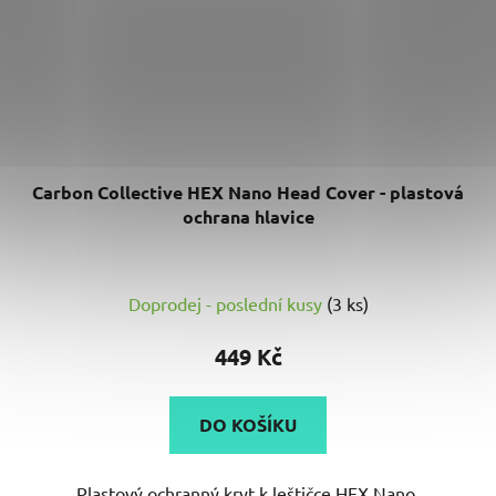
Carbon Collective HEX Nano Head Cover - plastová
ochrana hlavice
Doprodej - poslední kusy
(3 ks)
449 Kč
DO KOŠÍKU
Plastový ochranný kryt k leštičce HEX Nano.