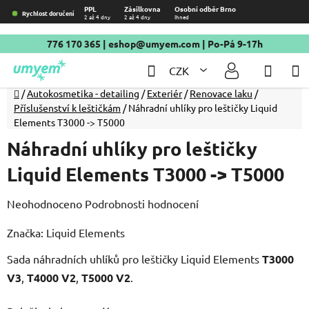
Přejít
PPL
Zásilkovna
Osobní odběr Brno
Rychlost doručení
2 až 4 dny
2 až 4 dny
Ihned
na
obsah
776 170 365
|
eshop@umyem.com
| Po-Pá 9-17h
Hledat
NÁKU
CZK
KOŠÍ
Domů
/
Autokosmetika - detailing
/
Exteriér
/
Renovace laku
/
Příslušenství k leštičkám
/
Náhradní uhlíky pro leštičky Liquid
Elements T3000 -> T5000
Náhradní uhlíky pro leštičky
Liquid Elements T3000 -> T5000
Průměrné
Neohodnoceno
Podrobnosti hodnocení
hodnocení
Značka:
Liquid Elements
produktu
Sada náhradních uhlíků pro leštičky Liquid Elements
je
T3000
V3
0,0
,
T4000 V2
,
T5000 V2
.
z