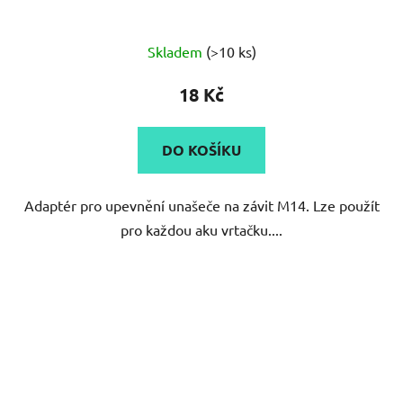
Průměrné
Skladem
(>10 ks)
hodnocení
produktu
18 Kč
je
5,0
DO KOŠÍKU
z
5
Adaptér pro upevnění unašeče na závit M14. Lze použít
hvězdiček.
pro každou aku vrtačku....