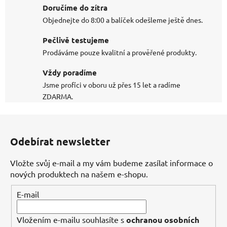
Doručíme do zítra
Objednejte do 8:00 a balíček odešleme ještě dnes.
Pečlivě testujeme
Prodáváme pouze kvalitní a prověřené produkty.
Vždy poradíme
Jsme profíci v oboru už přes 15 let a radíme
ZDARMA.
Z
á
Odebírat newsletter
p
a
Vložte svůj e-mail a my vám budeme zasílat informace o
t
nových produktech na našem e-shopu.
í
E-mail
Vložením e-mailu souhlasíte s
ochranou osobních