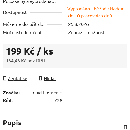
Položka byla vyprodána…
5
Vyprodáno - běžně skladem
hvězdiček.
Dostupnost
do 10 pracovních dnů
Můžeme doručit do:
25.8.2026
Možnosti doručení
Zobrazit možnosti
199 Kč
/ ks
164,46 Kč bez DPH
Měrná cena:
Zeptat se
Hlídat
Značka:
Liquid Elements
Kód:
Z28
Popis