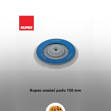
Rupes unašeč padu 150 mm