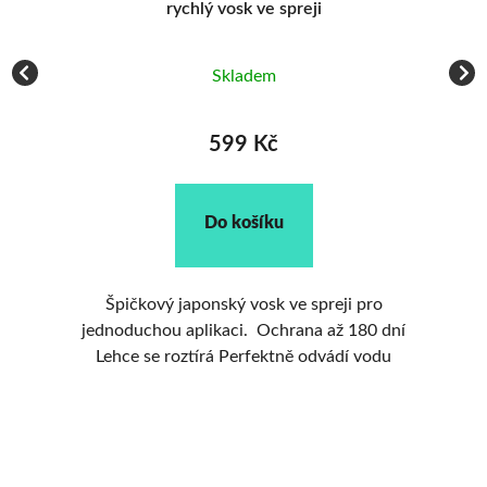
rychlý vosk ve spreji
Skladem
599 Kč
Do košíku
Ry
nom
Špičkový japonský vosk ve spreji pro
J
í
jednoduchou aplikaci. Ochrana až 180 dní
Lehce se roztírá Perfektně odvádí vodu
 v