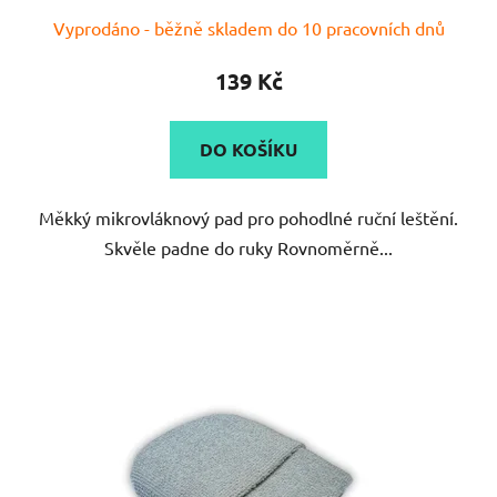
Průměrné
Vyprodáno - běžně skladem do 10 pracovních dnů
hodnocení
produktu
139 Kč
je
5,0
DO KOŠÍKU
z
5
Měkký mikrovláknový pad pro pohodlné ruční leštění.
hvězdiček.
Skvěle padne do ruky Rovnoměrně...