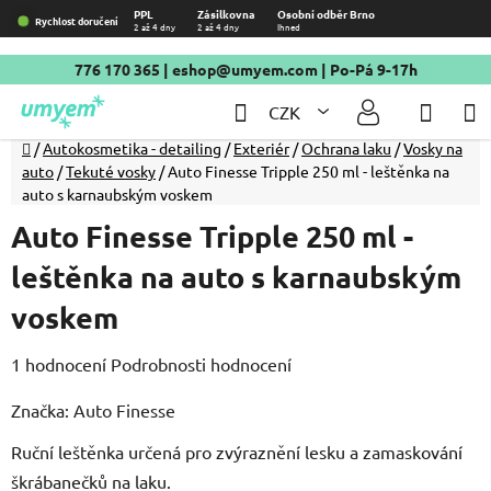
Přejít
PPL
Zásilkovna
Osobní odběr Brno
Rychlost doručení
2 až 4 dny
2 až 4 dny
Ihned
na
obsah
776 170 365
|
eshop@umyem.com
| Po-Pá 9-17h
Hledat
NÁKU
CZK
KOŠÍ
Domů
/
Autokosmetika - detailing
/
Exteriér
/
Ochrana laku
/
Vosky na
auto
/
Tekuté vosky
/
Auto Finesse Tripple 250 ml - leštěnka na
auto s karnaubským voskem
Auto Finesse Tripple 250 ml -
leštěnka na auto s karnaubským
voskem
Průměrné
1 hodnocení
Podrobnosti hodnocení
hodnocení
Značka:
Auto Finesse
produktu
Ruční leštěnka určená pro zvýraznění lesku a zamaskování
je
škrábanečků na laku.
5,0