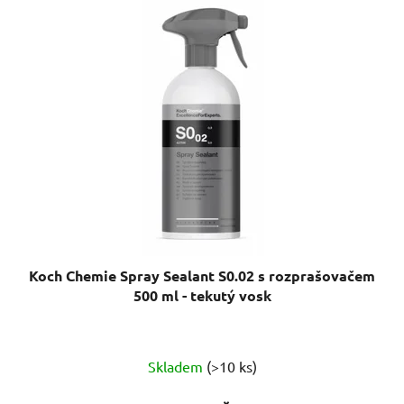
Koch Chemie Spray Sealant S0.02 s rozprašovačem
500 ml - tekutý vosk
Průměrné
Skladem
(>10 ks)
hodnocení
produktu