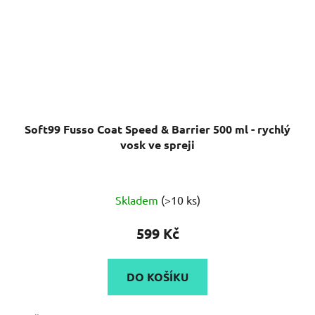
Soft99 Fusso Coat Speed & Barrier 500 ml - rychlý
vosk ve spreji
Průměrné
Skladem
(>10 ks)
hodnocení
produktu
599 Kč
je
5,0
DO KOŠÍKU
z
5