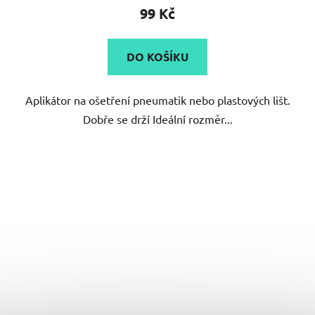
produktu
99 Kč
je
3,0
DO KOŠÍKU
z
5
Aplikátor na ošetření pneumatik nebo plastových lišt.
hvězdiček.
Dobře se drží Ideální rozměr...