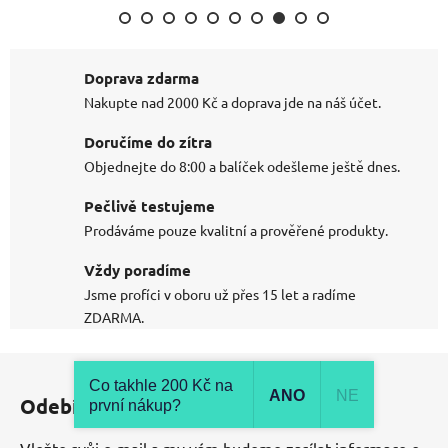
Doprava zdarma
Nakupte nad 2000 Kč a doprava jde na náš účet.
Doručíme do zítra
Objednejte do 8:00 a balíček odešleme ještě dnes.
Pečlivě testujeme
Prodáváme pouze kvalitní a prověřené produkty.
Vždy poradíme
Jsme profíci v oboru už přes 15 let a radíme
ZDARMA.
Z
á
Co takhle 200 Kč na
ANO
NE
Odebírat newsletter
první nákup?
p
a