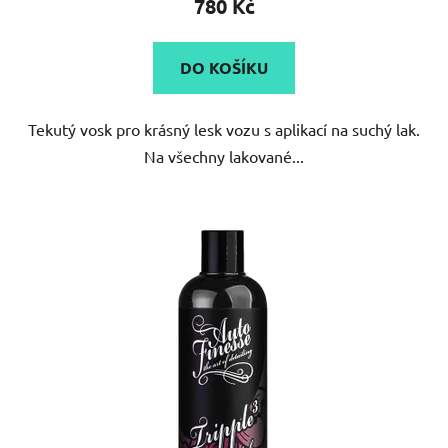
780 Kč
je
4,7
DO KOŠÍKU
z
5
Tekutý vosk pro krásný lesk vozu s aplikací na suchý lak.
hvězdiček.
Na všechny lakované...