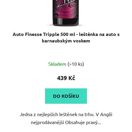
Auto Finesse Tripple 500 ml - leštěnka na auto s
karnaubským voskem
Průměrné
Skladem
(>10 ks)
hodnocení
produktu
439 Kč
je
5,0
DO KOŠÍKU
z
5
Jedna z nejlepších leštěnek na trhu. V Anglii
hvězdiček.
nejprodávanější Obsahuje pravý...