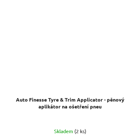
Auto Finesse Tyre & Trim Applicator - pěnový
aplikátor na ošetření pneu
Průměrné
Skladem
(2 ks)
hodnocení