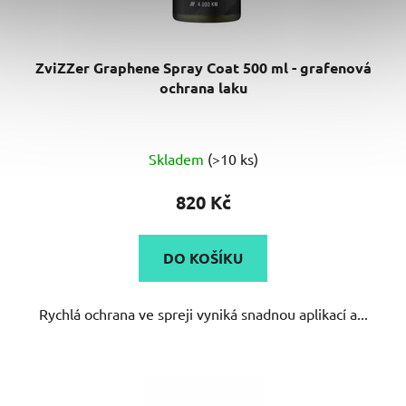
ZviZZer Graphene Spray Coat 500 ml - grafenová
ochrana laku
Průměrné
Skladem
(>10 ks)
hodnocení
produktu
820 Kč
je
5,0
DO KOŠÍKU
z
5
Rychlá ochrana ve spreji vyniká snadnou aplikací a...
hvězdiček.