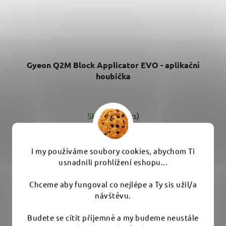
Gyeon Q2M Block Applicator EVO - aplikační
houbička
Skladem
(7 ks)
39 Kč
I my používáme soubory cookies, abychom Ti
usnadnili prohlížení eshopu...
DO KOŠÍKU
Chceme aby fungoval co nejlépe a Ty sis užil/a
návštěvu.
Speciální aplikační houbička pro rovnoměrné nanášení
keramické ochrany laku. Ideální...
Budete se cítit příjemně a my budeme neustále