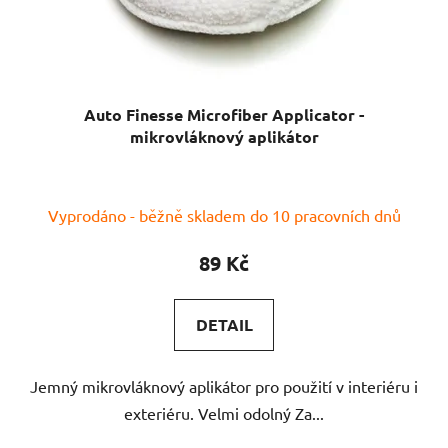
Auto Finesse Microfiber Applicator -
mikrovláknový aplikátor
Průměrné
Vyprodáno - běžně skladem do 10 pracovních dnů
hodnocení
produktu
89 Kč
je
5,0
DETAIL
z
5
Jemný mikrovláknový aplikátor pro použití v interiéru i
hvězdiček.
exteriéru. Velmi odolný Za...