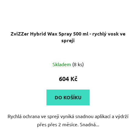
ZviZZer Hybrid Wax Spray 500 ml - rychlý vosk ve
spreji
Průměrné
Skladem
(8 ks)
hodnocení
produktu
604 Kč
je
5,0
DO KOŠÍKU
z
5
Rychlá ochrana ve spreji vyniká snadnou aplikací a výdrží
hvězdiček.
přes přes 2 měsíce. Snadná...