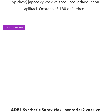
Špičkový japonský vosk ve spreji pro jednoduchou
hvězdiček.
aplikaci. Ochrana až 180 dní Lehce...
VÝBĚR VARIANT
ADBL Synthetic Spray Wax - syntetický vosk ve