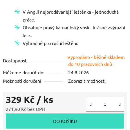
z
V Anglii nejprodávanější leštěnka - jednoduchá
5
práce.
hvězdiček.
Obsahuje pravý karnaubský vosk - krásně zvýrazní
lesk.
Výhradně pro ruční leštění.
Vyprodáno - běžně skladem
Dostupnost
do 10 pracovních dnů
Můžeme doručit do:
24.8.2026
Možnosti doručení
Zobrazit možnosti
329 Kč
/ ks
271,90 Kč bez DPH
Měrná cena:
DO KOŠÍKU