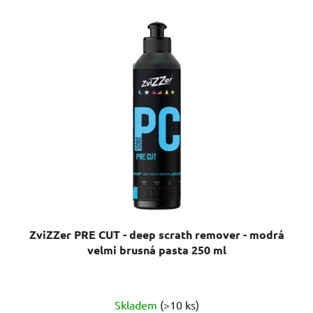
ZviZZer PRE CUT - deep scrath remover - modrá
velmi brusná pasta 250 ml
Průměrné
Skladem
(>10 ks)
hodnocení