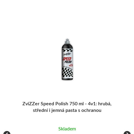
AKC
2 1
i
ZviZZer Speed Polish 750 ml - 4v1: hrubá,
3 06
střední i jemná pasta s ochranou
Skladem