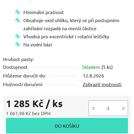
z
Minimální prašnost
5
Obsahuje oxid uhlíku, který se při postupném
hvězdiček.
zahřívání rozpadá na menší částice
Vhodná pro excentrické i rotační leštičky
Na vodní bázi
Hrubost pasty:
Dostupnost
Skladem
(5 ks)
Můžeme doručit do:
12.8.2026
Možnosti doručení
Zobrazit možnosti
1 285 Kč
/ ks
1 061,98 Kč bez DPH
Měrná cena:
DO KOŠÍKU