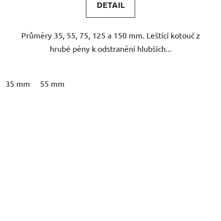
DETAIL
Průměry 35, 55, 75, 125 a 150 mm. Leštící kotouč z
hrubé pěny k odstranění hlubších...
35 mm
55 mm