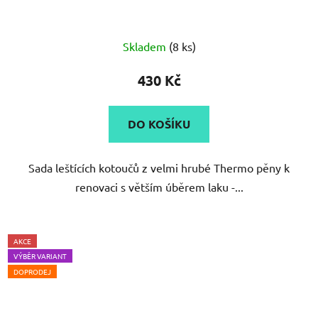
Skladem
(8 ks)
430 Kč
DO KOŠÍKU
Sada leštících kotoučů z velmi hrubé Thermo pěny k
renovaci s větším úběrem laku -...
AKCE
VÝBĚR VARIANT
DOPRODEJ