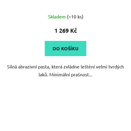
Průměrné
Skladem
(>10 ks)
hodnocení
produktu
1 269 Kč
je
5,0
DO KOŠÍKU
z
5
Silná abrazivní pasta, která zvládne leštění velmi tvrdých
hvězdiček.
laků. Minimální prašnost...