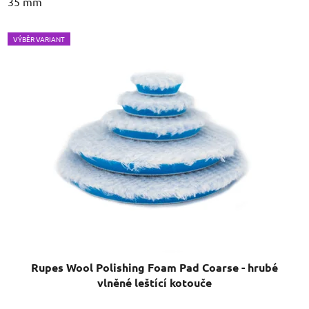
35 mm
VÝBĚR VARIANT
Rupes Wool Polishing Foam Pad Coarse - hrubé
vlněné leštící kotouče