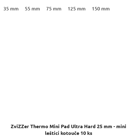
35 mm
55 mm
75 mm
125 mm
150 mm
ZviZZer Thermo Mini Pad Ultra Hard 25 mm - mini
leštící kotouče 10 ks