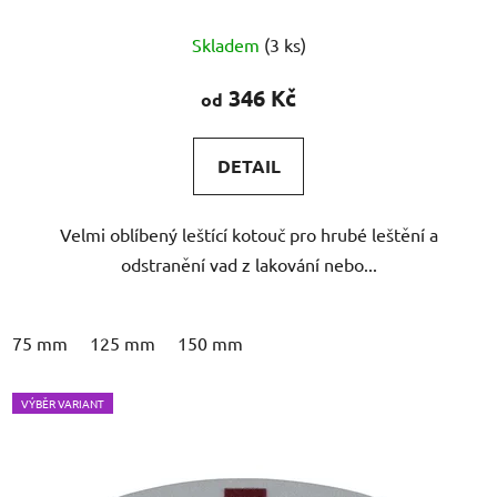
Průměrné
Skladem
(3 ks)
hodnocení
produktu
346 Kč
od
je
5,0
DETAIL
z
5
Velmi oblíbený leštící kotouč pro hrubé leštění a
hvězdiček.
odstranění vad z lakování nebo...
75 mm
125 mm
150 mm
VÝBĚR VARIANT