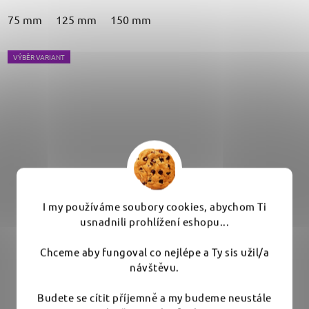
75 mm
125 mm
150 mm
VÝBĚR VARIANT
I my používáme soubory cookies, abychom Ti
usnadnili prohlížení eshopu...
Chceme aby fungoval co nejlépe a Ty sis užil/a
návštěvu.
Koch Chemie Heavy Cut Pad červený - inovovaný
Budete se cítit příjemně a my budeme neustále
hrubý leštící kotouč