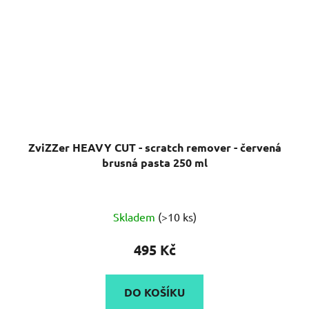
ZviZZer HEAVY CUT - scratch remover - červená
brusná pasta 250 ml
Průměrné
Skladem
(>10 ks)
hodnocení
produktu
495 Kč
je
5,0
DO KOŠÍKU
z