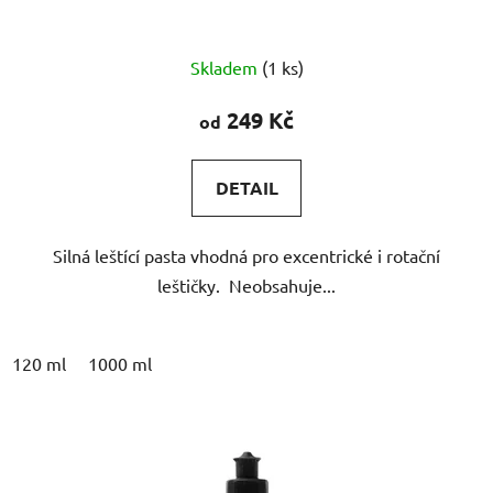
Průměrné
Skladem
(1 ks)
hodnocení
produktu
249 Kč
od
je
4,8
DETAIL
z
5
Silná leštící pasta vhodná pro excentrické i rotační
hvězdiček.
leštičky. Neobsahuje...
120 ml
1000 ml