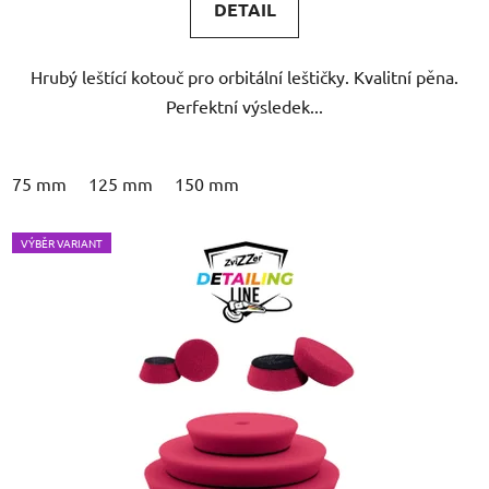
DETAIL
z
5
Hrubý leštící kotouč pro orbitální leštičky. Kvalitní pěna.
hvězdiček.
Perfektní výsledek...
75 mm
125 mm
150 mm
VÝBĚR VARIANT