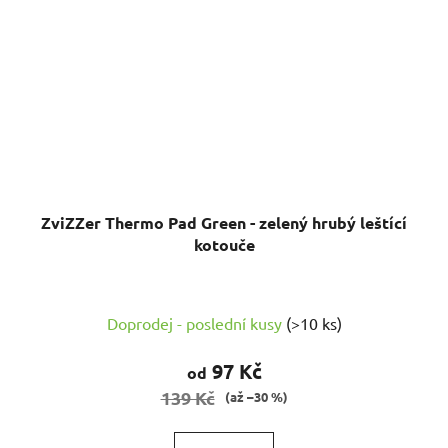
ZviZZer Thermo Pad Green - zelený hrubý leštící
kotouče
Doprodej - poslední kusy
(>10 ks)
97 Kč
od
139 Kč
(až –30 %)