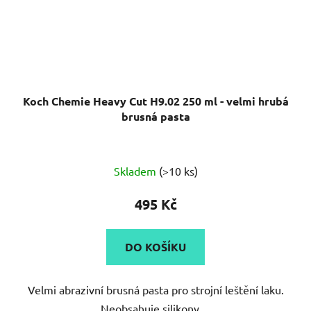
Koch Chemie Heavy Cut H9.02 250 ml - velmi hrubá
brusná pasta
Průměrné
Skladem
(>10 ks)
hodnocení
produktu
495 Kč
je
5,0
DO KOŠÍKU
z
5
Velmi abrazivní brusná pasta pro strojní leštění laku.
hvězdiček.
Neobsahuje silikony....