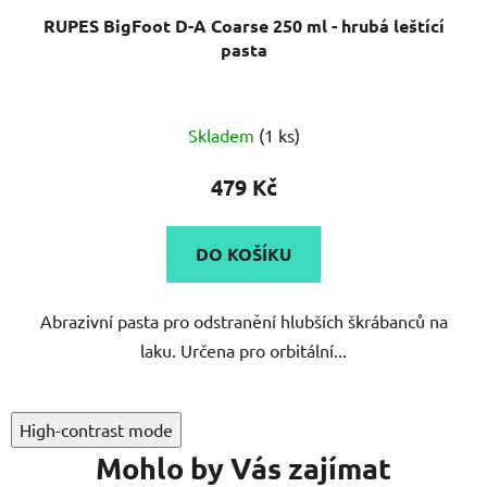
RUPES BigFoot D-A Coarse 250 ml - hrubá leštící
pasta
Průměrné
Skladem
(1 ks)
hodnocení
produktu
479 Kč
je
5,0
DO KOŠÍKU
z
5
Abrazivní pasta pro odstranění hlubších škrábanců na
hvězdiček.
laku. Určena pro orbitální...
High-contrast mode
Mohlo by Vás zajímat