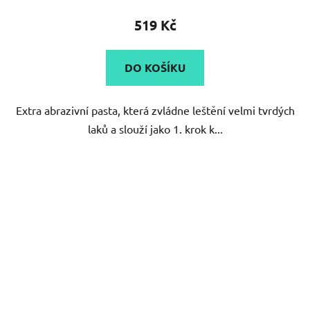
produktu
519 Kč
je
4,0
DO KOŠÍKU
z
5
Extra abrazivní pasta, která zvládne leštění velmi tvrdých
hvězdiček.
laků a slouží jako 1. krok k...