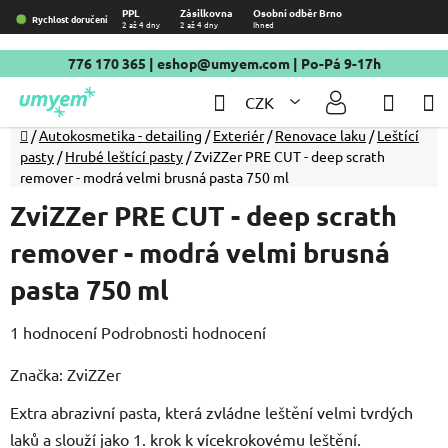
Přejít
PPL
Zásilkovna
Osobní odběr Brno
Rychlost doručení
2 až 4 dny
2 až 4 dny
Ihned
na
obsah
776 170 365
|
eshop@umyem.com
| Po-Pá 9-17h
Hledat
NÁKU
CZK
KOŠÍ
Domů
/
Autokosmetika - detailing
/
Exteriér
/
Renovace laku
/
Leštící
pasty
/
Hrubé leštící pasty
/
ZviZZer PRE CUT - deep scrath
remover - modrá velmi brusná pasta 750 ml
ZviZZer PRE CUT - deep scrath
remover - modrá velmi brusná
pasta 750 ml
Průměrné
1 hodnocení
Podrobnosti hodnocení
hodnocení
Značka:
ZviZZer
produktu
Extra abrazivní pasta, která zvládne leštění velmi tvrdých
je
laků a slouží jako 1. krok k vícekrokovému leštění.
1,0