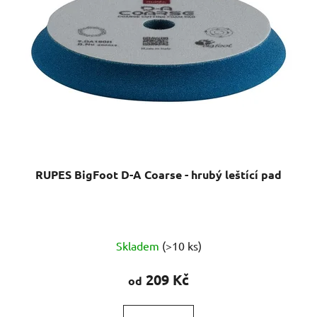
RUPES BigFoot D-A Coarse - hrubý leštící pad
Průměrné
Skladem
(>10 ks)
hodnocení
produktu
209 Kč
od
je
5,0