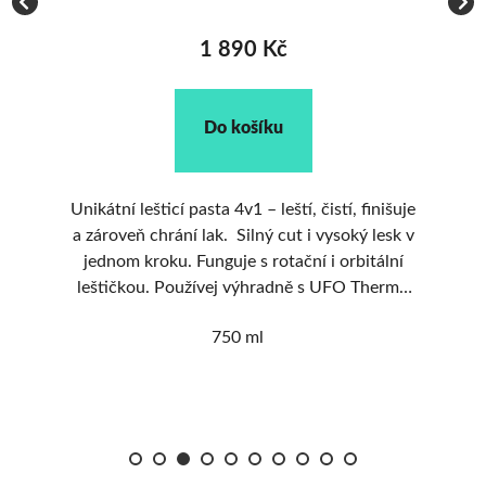
1 890 Kč
Do košíku
Unikátní lešticí pasta 4v1 – leští, čistí, finišuje
ní
a zároveň chrání lak. Silný cut i vysoký lesk v
Te
jednom kroku. Funguje s rotační i orbitální
leštičkou. Používej výhradně s UFO Thermo
do
pady ZviZZer. 750 ml stačí na 15 aut
Je
750 ml
průměrné velikosti.
o
Co takhle 200 Kč na
ANO
NE
ot
první nákup?
m