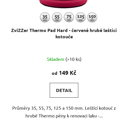
ZviZZer Thermo Pad Hard - červené hrubé leštící
kotouče
Průměrné
Skladem
(>10 ks)
hodnocení
produktu
149 Kč
od
je
5,0
DETAIL
z
5
Průměry 35, 55, 75, 125 a 150 mm. Leštící kotouč z
hvězdiček.
hrubé Thermo pěny k renovaci laku -...