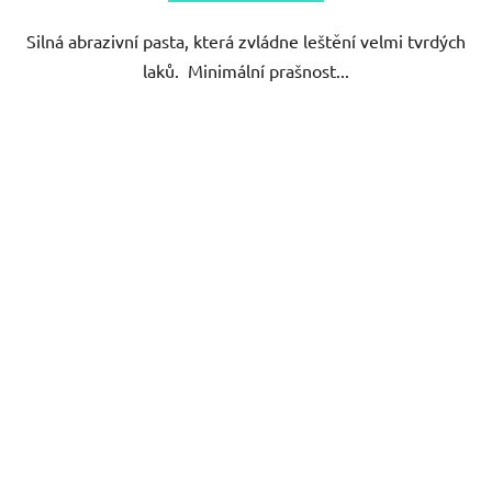
5
Silná abrazivní pasta, která zvládne leštění velmi tvrdých
hvězdiček.
laků. Minimální prašnost...