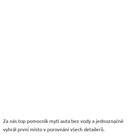
z
5
hvězdiček.
Za nás top pomocník mytí auta bez vody a jednoznačně
vyhrál první místo v porovnání všech detailerů.