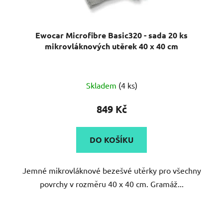
Ewocar Microfibre Basic320 - sada 20 ks
mikrovláknových utěrek 40 x 40 cm
Průměrné
Skladem
(4 ks)
hodnocení
produktu
849 Kč
je
5,0
DO KOŠÍKU
z
5
Jemné mikrovláknové bezešvé utěrky pro všechny
hvězdiček.
povrchy v rozměru 40 x 40 cm. Gramáž...