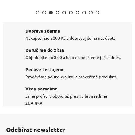
Doprava zdarma
Nakupte nad 2000 Kč a doprava jde na náš účet.
Doručíme do zítra
Objednejte do 8:00 a balíček odešleme ještě dnes.
Pečlivě testujeme
Prodáváme pouze kvalitní a prověřené produkty.
Vždy poradíme
Jsme profíci v oboru už přes 15 let a radíme
ZDARMA.
Z
á
Odebírat newsletter
p