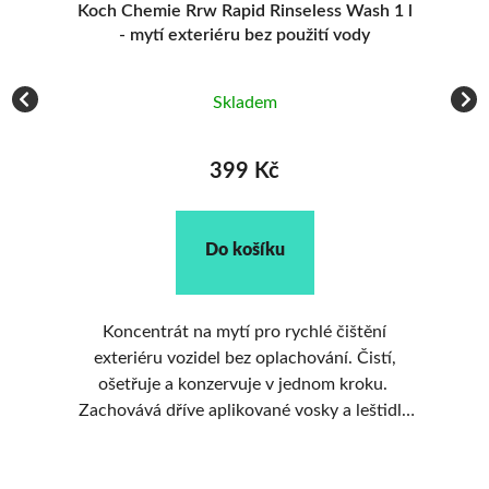
 l
Liquid Elements Easy Clean 500 ml - mytí
F
bez vody
Skladem
239 Kč
Do košíku
Klasický mytí bez použití vody – rychle,
šetrně, ekonomicky a s krásným leskem. Čistí
be
a dodá lesk v jednom kroku Můžeš použít i na
la
ošetřený lak Ideální parťák na cesty a srazy