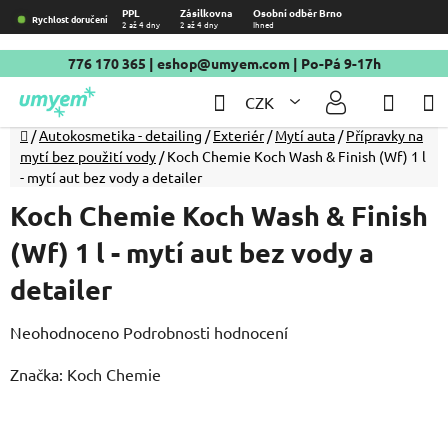
Přejít
PPL
Zásilkovna
Osobní odběr Brno
Rychlost doručení
2 až 4 dny
2 až 4 dny
Ihned
na
obsah
776 170 365
|
eshop@umyem.com
| Po-Pá 9-17h
Hledat
NÁKU
CZK
KOŠÍ
Domů
/
Autokosmetika - detailing
/
Exteriér
/
Mytí auta
/
Přípravky na
mytí bez použití vody
/
Koch Chemie Koch Wash & Finish (Wf) 1 l
- mytí aut bez vody a detailer
Koch Chemie Koch Wash & Finish
(Wf) 1 l - mytí aut bez vody a
detailer
Průměrné
Neohodnoceno
Podrobnosti hodnocení
hodnocení
Značka:
Koch Chemie
produktu
je
0,0