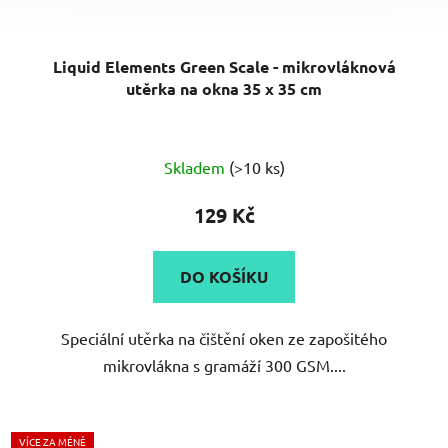
Liquid Elements Green Scale - mikrovláknová
utěrka na okna 35 x 35 cm
Průměrné
Skladem
(>10 ks)
hodnocení
produktu
129 Kč
je
5,0
DO KOŠÍKU
z
5
Speciální utěrka na čištění oken ze zapošitého
hvězdiček.
mikrovlákna s gramáží 300 GSM....
VÍCE ZA MÉNĚ