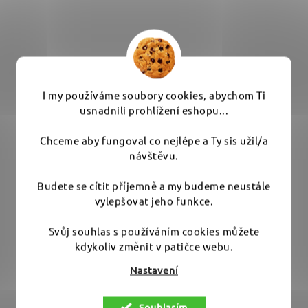
I my používáme soubory cookies, abychom Ti
usnadnili prohlížení eshopu...
Chceme aby fungoval co nejlépe a Ty sis užil/a
návštěvu.
UMYEM ty mikrovláknové utěrky Mint Green - sada
Budete se cítit příjemně a my budeme neustále
5 ks | 40x40 cm | 300 gsm
vylepšovat jeho funkce.
Svůj souhlas s používáním cookies můžete
Průměrné
Není na skladě
kdykoliv změnit v patičce webu.
hodnocení
Nastavení
produktu
189 Kč
je
Souhlasím
5,0