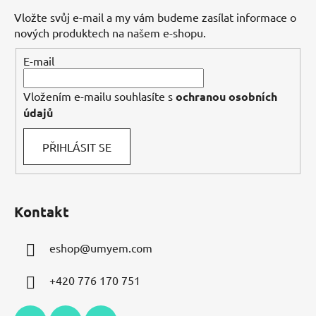
a
Vložte svůj e-mail a my vám budeme zasílat informace o
t
nových produktech na našem e-shopu.
í
E-mail
Vložením e-mailu souhlasíte s
ochranou osobních
údajů
PŘIHLÁSIT SE
Kontakt
eshop
@
umyem.com
+420 776 170 751