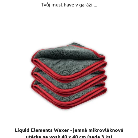
Tvůj must-have v garáži....
Liquid Elements Waxer - jemná mikrovláknová
utěrka na vosk 40 x 40 cm (sada 3 ks)