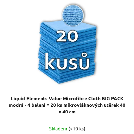
Liquid Elements Value Microfibre Cloth BIG PACK
modrá - 4 balení = 20 ks mikrovláknových utěrek 40
x 40 cm
Průměrné
Skladem
(>10 ks)
hodnocení