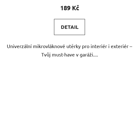
produktu
189 Kč
je
5,0
DETAIL
z
5
Univerzální mikrovláknové utěrky pro interiér i exteriér –
hvězdiček.
Tvůj must-have v garáži....