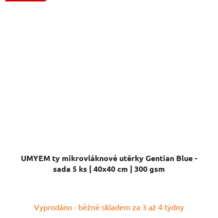
UMYEM ty mikrovláknové utěrky Gentian Blue -
sada 5 ks | 40x40 cm | 300 gsm
Průměrné
Vyprodáno - běžně skladem za 3 až 4 týdny
hodnocení