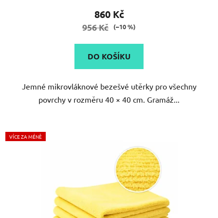
produktu
860 Kč
je
956 Kč
(–10 %)
5,0
z
DO KOŠÍKU
5
hvězdiček.
Jemné mikrovláknové bezešvé utěrky pro všechny
povrchy v rozměru 40 × 40 cm. Gramáž...
VÍCE ZA MÉNĚ