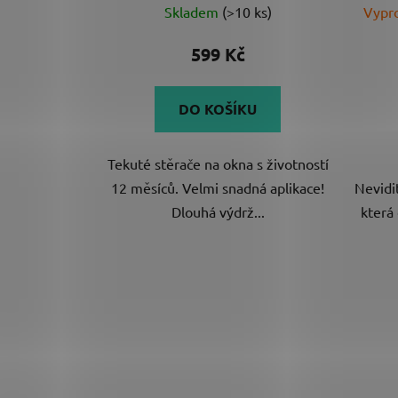
Skladem
(>10 ks)
Vypro
hodnocení
produktu
599 Kč
je
4,6
DO KOŠÍKU
z
5
Tekuté stěrače na okna s životností
hvězdiček.
12 měsíců. Velmi snadná aplikace!
Nevidi
Dlouhá výdrž...
která