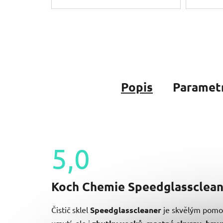
Popis
Paramet
5,0
Průměrné
hodnocení
Koch Chemie Speedglasscleaner
produktu
je
5,0
Čistič sklel
Speedglasscleaner
je skvělým pomo
z
umytí, ale i
,
,