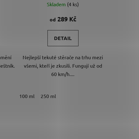
Skladem
(4 ks)
hodnocení
produktu
289 Kč
od
je
5,0
DETAIL
z
5
romění
Nejlepší tekuté stěrače na trhu mezi
hvězdiček.
deštník.
všemi, kteří je zkusili. Fungují už od
60 km/h....
100 ml
250 ml