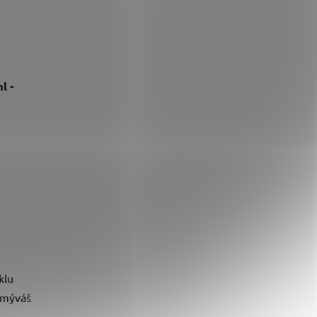
l -
klu
umýváš