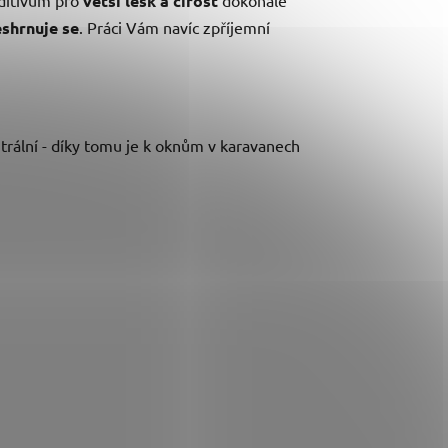
větší lesk a čirost
shrnuje se
. Práci Vám navíc zpříjemní
trální - díky tomu je k oknům v karavanech