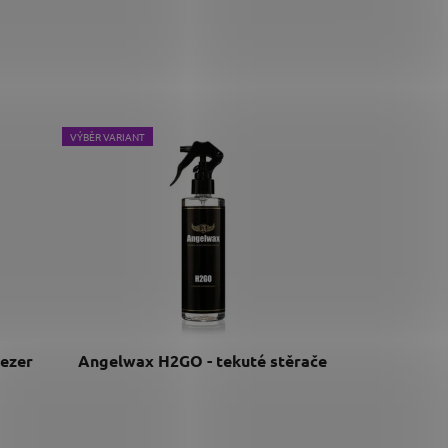
VÝBĚR VARIANT
eezer
Angelwax H2GO - tekuté stěrače
n
Průměrné