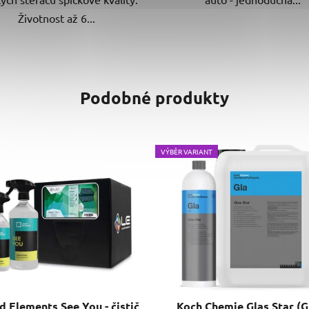
Životnost až 6...
Podobné produkty
VÝBĚR VARIANT
d Elements See You - čistič
Koch Chemie Glas Star (Gl