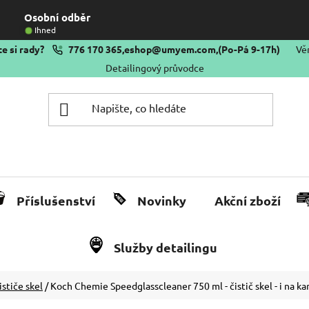
Osobní odběr
Ihned
e si rady?
776 170 365
,
eshop@umyem.com
,
(Po-Pá 9-17h)
Vě
Detailingový průvodce
Příslušenství
Novinky
Akční zboží
Služby detailingu
ističe skel
/
Koch Chemie Speedglasscleaner 750 ml - čistič skel - i na ka