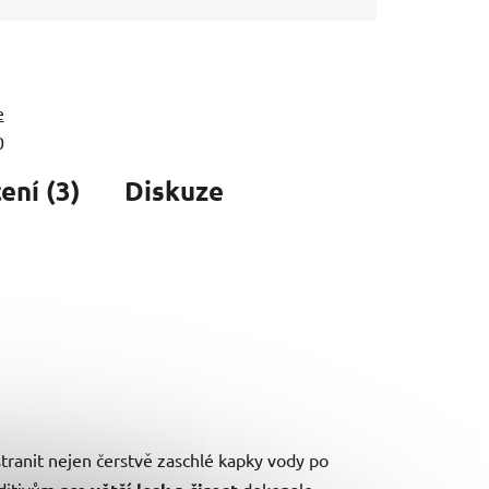
e
0
ní (3)
Diskuze
ranit nejen čerstvě zaschlé kapky vody po
aditivům pro
dokonale