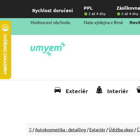
Přejít
PPL
Zásilkovna
na
Rychlost doručení
2 až 4 dny
2 až 4 dny
obsah
Hodnocení obchodu
Naše výdejna v Brně
Nevít
Exteriér
Interiér
Domů
/
Autokosmetika - detailing
/
Exteriér
/
Údržba oken
/
Č