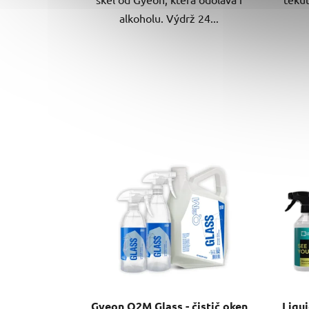
alkoholu. Výdrž 24...
Gyeon Q2M Glass - čistič oken
Liqui