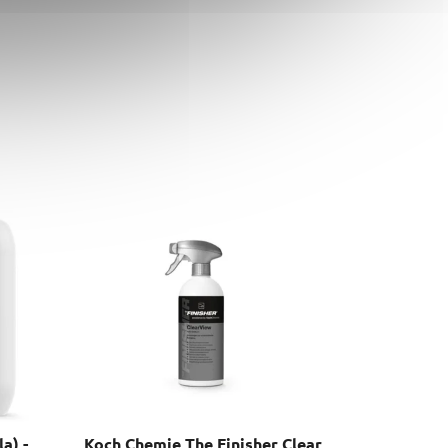
a) -
Koch Chemie The Finisher Clear