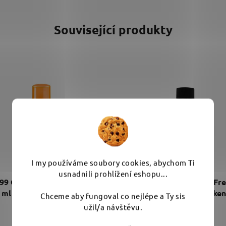
Související produkty
I my používáme soubory cookies, abychom Ti
usnadnili prohlížení eshopu...
99 Glaco Mirror Coat Zero
Liquid Elements Glass Fr
 ml - odpuzovač vody na
100 ml - ochrana oke
Chceme aby fungoval co nejlépe a Ty sis
zrcátka
užil/a návštěvu.
Průměrné