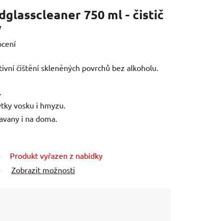
lasscleaner 750 ml - čistič
y
ocení
tivní čištění skleněných povrchů bez alkoholu.
.
ytky vosku i hmyzu.
ravany i na doma.
Produkt vyřazen z nabídky
Zobrazit možnosti