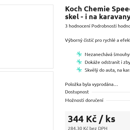
Koch Chemie Speedg
skel - i na karavan
Průměrné
3 hodnocení
Podrobnosti hodn
hodnocení
Výborný čistič pro rychlé a efek
produktu
je
Nezanechává šmouhy
5,0
Dokáže odstranit i zb
z
Skvělý do auta, na ka
5
hvězdiček.
Položka byla vyprodána…
Dostupnost
Možnosti doručení
344 Kč
/ ks
284,30 Kč bez DPH