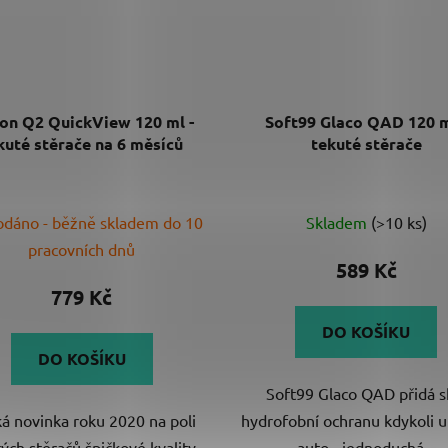
on Q2 QuickView 120 ml -
Soft99 Glaco QAD 120 m
kuté stěrače na 6 měsíců
tekuté stěrače
Průměrné
dáno - běžně skladem do 10
Skladem
(>10 ks)
hodnocení
pracovních dnů
produktu
589 Kč
je
779 Kč
5,0
DO KOŠÍKU
z
DO KOŠÍKU
5
Soft99 Glaco QAD přidá s
hvězdiček.
á novinka roku 2020 na poli
hydrofobní ochranu kdykoli 
ých stěračů špičkové kvality.
auto - jednoduchá...