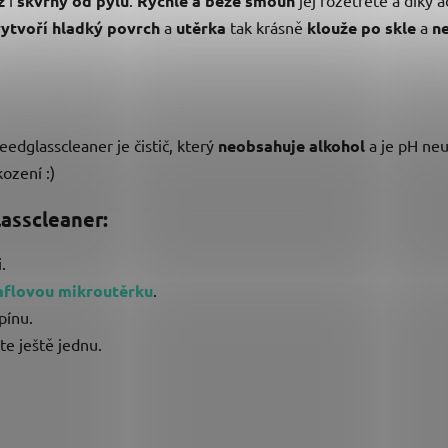
z
skvrny od pylu
Rychle a beze šmouh
ytvoří hladký povrch
a
utěrka
tak krásně
klouže po skle
a
ne
edglasscleaner je čistič, který
neobsahuje alkohol
a je pH neu
ození :)
lasscleaner:
.
aflovou mikroutěrku
.
pínu.
te ještě jednu.