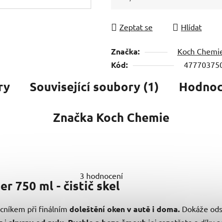
Měrná cena:
Zeptat se
Hlídat
Značka:
Koch Chemi
Kód:
47770375
ry
Související soubory (1)
Hodnoce
Značka
Koch Chemie
3 hodnocení
 750 ml - čistič skel
cníkem při finálním
doleštění oken v autě i doma.
Dokáže odst
i
.
jej rozetřete a díky 