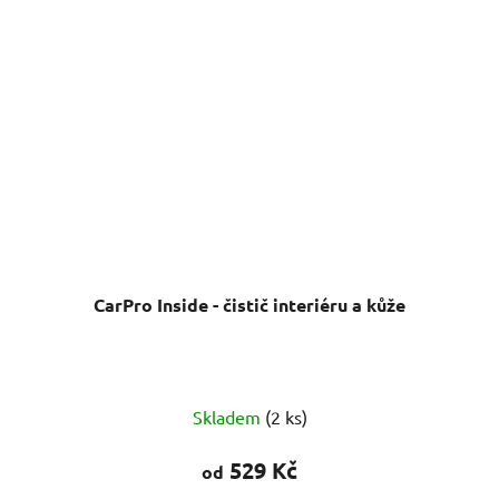
CarPro Inside - čistič interiéru a kůže
Skladem
(2 ks)
529 Kč
od