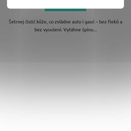
DO KOŠÍKU
Šetrnej čistič kůže, co zvládne auto i gauč – bez fleků a
bez vysušení. Vytáhne špínu...