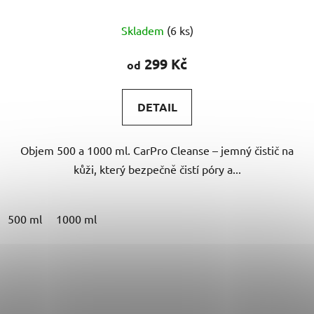
Průměrné
Skladem
(6 ks)
hodnocení
produktu
299 Kč
od
je
5,0
DETAIL
z
5
Objem 500 a 1000 ml. CarPro Cleanse – jemný čistič na
hvězdiček.
kůži, který bezpečně čistí póry a...
500 ml
1000 ml