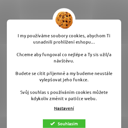
I my používáme soubory cookies, abychom Ti
usnadnili prohlížení eshopu...
Chceme aby fungoval co nejlépe a Ty sis užil/a
návštěvu.
Leather Expert Leather Cleaner 100 ml - čistič kůže
Budete se cítit příjemně a my budeme neustále
vylepšovat jeho funkce.
Svůj souhlas s používáním cookies můžete
kdykoliv změnit v patičce webu.
Skladem
(2 ks)
Nastavení
149 Kč
Souhlasím