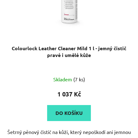
Colourlock Leather Cleaner Mild 1 l - jemný čistič
pravé i umělé kůže
Průměrné
Skladem
(7 ks)
hodnocení
produktu
1 037 Kč
je
5,0
DO KOŠÍKU
z
5
Šetrný pěnový čistič na kůži, který nepoškodí ani jemnou
hvězdiček.