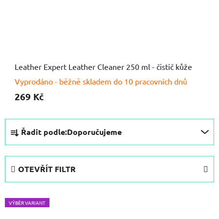
Leather Expert Leather Cleaner 250 ml - čistič kůže
Vyprodáno - běžně skladem do 10 pracovních dnů
269 Kč
Ř
Řadit podle:
Doporučujeme
a
z
e
OTEVŘÍT FILTR
n
í
V
p
VÝBĚR VARIANT
ý
r