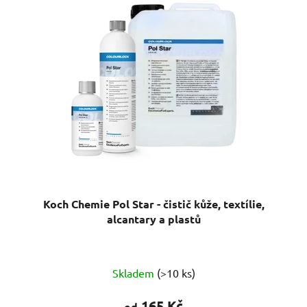
p
o
i
d
s
u
p
k
r
t
o
ů
d
u
k
t
ů
Koch Chemie Pol Star - čistič kůže, textílie,
alcantary a plastů
Průměrné
Skladem
(>10 ks)
hodnocení
produktu
165 Kč
od