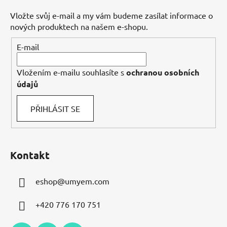
a
Vložte svůj e-mail a my vám budeme zasílat informace o
t
nových produktech na našem e-shopu.
í
E-mail
Vložením e-mailu souhlasíte s
ochranou osobních
údajů
PŘIHLÁSIT SE
Kontakt
eshop
@
umyem.com
+420 776 170 751