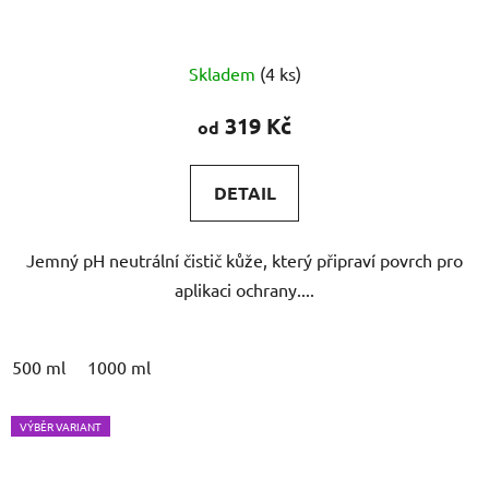
Průměrné
Skladem
(4 ks)
hodnocení
produktu
319 Kč
od
je
5,0
DETAIL
z
5
Jemný pH neutrální čistič kůže, který připraví povrch pro
hvězdiček.
aplikaci ochrany....
500 ml
1000 ml
VÝBĚR VARIANT