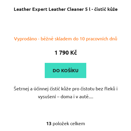
Leather Expert Leather Cleaner 5 l - čistič kůže
Vyprodáno - běžně skladem do 10 pracovních dnů
1 790 Kč
DO KOŠÍKU
Šetrnej a účinnej čistič kůže pro čistotu bez fleků i
vysušení – doma i v autě....
13
položek celkem
O