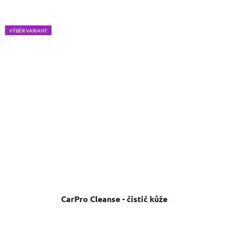
VÝBĚR VARIANT
CarPro Cleanse - čistič kůže