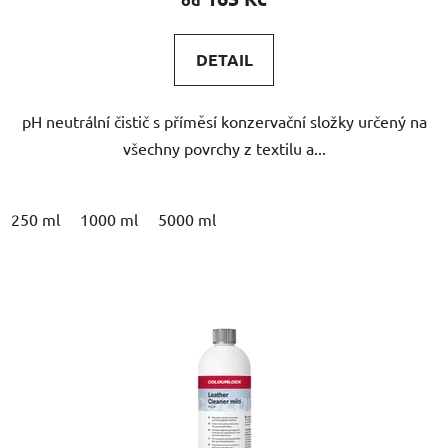
je
5,0
DETAIL
z
5
pH neutrální čistič s příměsí konzervační složky určený na
hvězdiček.
všechny povrchy z textilu a...
250 ml
1000 ml
5000 ml