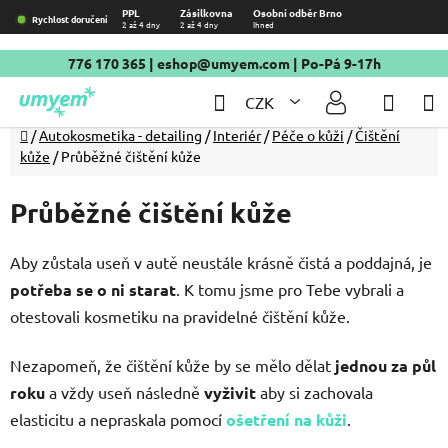
Přejít
PPL
Zásilkovna
Osobní odběr Brno
Rychlost doručení
2 až 4 dny
2 až 4 dny
Ihned
na
obsah
776 170 365
|
eshop@umyem.com
| Po-Pá 9-17h
Hledat
NÁKU
CZK
KOŠÍ
Domů
/
Autokosmetika - detailing
/
Interiér
/
Péče o kůži
/
Čištění
kůže
/
Průběžné čištění kůže
Průběžné čištění kůže
Aby zůstala useň v autě neustále krásně čistá a poddajná, je
potřeba se o ni starat
. K tomu jsme pro Tebe vybrali a
otestovali kosmetiku na pravidelné čištění kůže.
Nezapomeň, že čištění kůže by se mělo dělat
jednou za půl
roku
a vždy useň následně
vyživit
aby si zachovala
elasticitu a nepraskala pomocí
ošetření na kůži
.