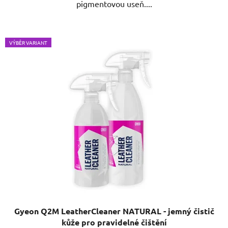
pigmentovou useň....
VÝBĚR VARIANT
Gyeon Q2M LeatherCleaner NATURAL - jemný čistič
kůže pro pravidelné čištění