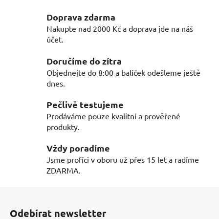
v
l
Doprava zdarma
á
Nakupte nad 2000 Kč a doprava jde na náš
d
účet.
a
c
Doručíme do zítra
í
Objednejte do 8:00 a balíček odešleme ještě
p
dnes.
r
v
Pečlivě testujeme
k
Prodáváme pouze kvalitní a prověřené
y
produkty.
v
ý
Vždy poradíme
p
Jsme profíci v oboru už přes 15 let a radíme
i
ZDARMA.
s
u
Z
á
Odebírat newsletter
p